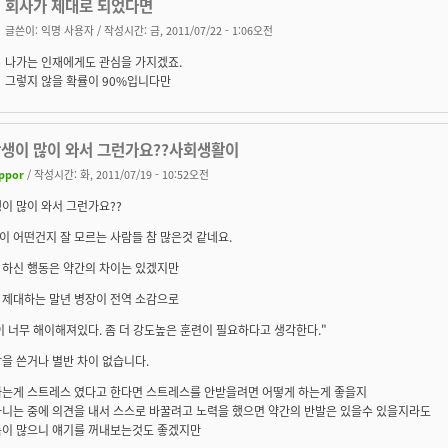
회사가 제대로 되었다면
글쓴이:
익명 사용자
/ 작성시간: 금, 2011/07/22 - 1:06오전
나가는 인재에게도 관심을 가지겠죠.
그렇지 않을 확률이 90%입니다만
학생이 많이 와서 그런가요??사회생활이
ppor
/ 작성시간: 화, 2011/07/19 - 10:52오전
이 많이 와서 그런가요??
 어떤건지 잘 모르는 사람들 참 많은것 같네요.
 하신 행동은 약간의 차이는 있겠지만
 제대하는 말년 병장이 전역 소감으로
 너무 해이해져있다. 좀 더 강도높은 훈련이 필요하다고 생각한다."
을 쓴거나 별반 차이 없습니다.
짜는게 스트레스 였다고 한다면 스트레스를 안받을려면 어떻게 하는게 좋을지
다니는 중에 의견을 내서 스스로 바꿀려고 노력을 했으면 약간의 반발은 있을수 있을지라도
득이 많으니 얘기를 꺼내보는것도 좋겠지만