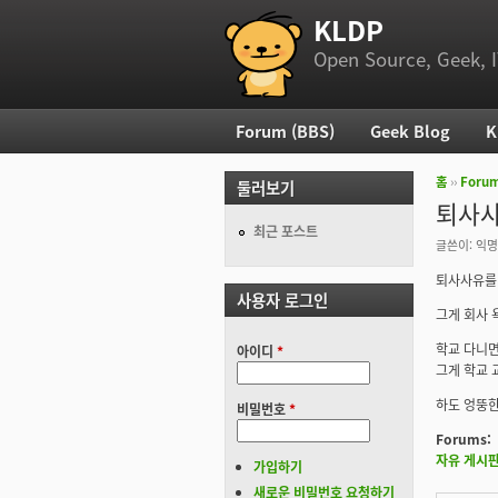
KLDP
부 메뉴
Open Source, Geek, I
Forum (BBS)
Geek Blog
K
주 메뉴
홈
››
Foru
둘러보기
현재 위
퇴사
최근 포스트
글쓴이:
익명
퇴사사유를
사용자 로그인
그게 회사
학교 다니
아이디
*
그게 학교 
하도 엉뚱
비밀번호
*
Forums:
자유 게시
가입하기
새로운 비밀번호 요청하기