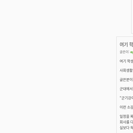
여기 
글쓴이:
o
여기 학생
사회생활이
글쓴분이
군대에서
"군기강이
이런 소감
일정을 
회사를 
실보다 