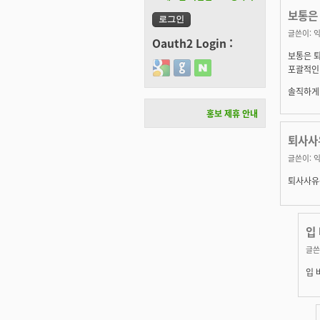
보통은 
글쓴이:
익
Oauth2 Login :
보통은 퇴
Login with Google
Login with GitHub
Login with Naver
포괄적인 
솔직하게 
홍보 제휴 안내
퇴사사
글쓴이:
익
퇴사사유
입 
글쓴
입 