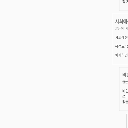
작 
사회에
글쓴이:
익
사회에선
목적도 없
퇴사하면
비
글쓴
비판
쓰라
없습