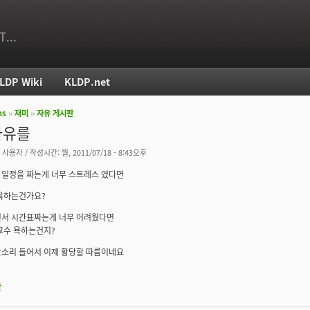
T...
LDP Wiki
KLDP.net
ms
››
재미
››
자유 게시판
치
사유를
 사용자
/ 작성시간: 월, 2011/07/18 - 8:43오후
 일정을 짜는게 너무 스트레스 였다면
 욕하는건가요?
면서 시간표짜는게 너무 어려웠다면
교수 욕하는건지?
한소리 들어서 이제 황당할 따름이네요
판