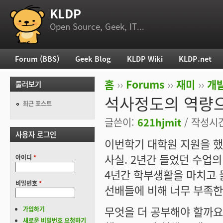
KLDP
부 메뉴
Open Source, Geek, IT...
Forum (BBS)
Geek Blog
KLDP Wiki
KLDP.net
주 메뉴
홈
››
Forums
››
재미
››
개
둘러보기
현재 위치
석사정도의 역량으
최근 포스트
글쓴이:
621hjmit
/ 작성시간:
사용자 로그인
이번학기 대학원 지원을 했
사실. 2년간 들었던 수업
아이디
*
4년간 학부생활을 마치고
비밀번호
*
선배들에 비해 너무 부족한
무엇을 더 공부해야 할까요
가입하기
새로운 비밀번호 요청하기