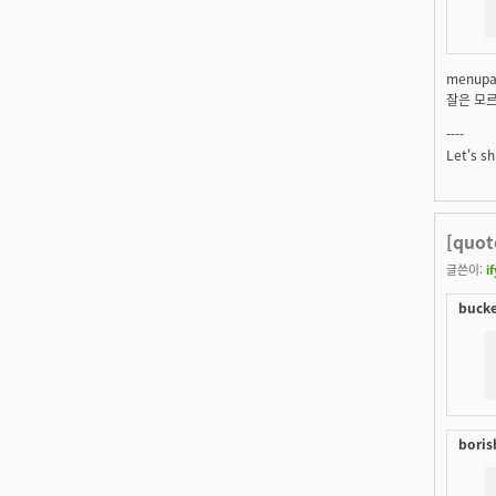
menup
잘은 모
----
Let's s
[quo
글쓴이:
i
bucke
boris