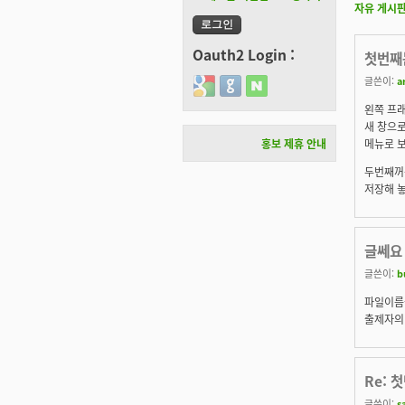
자유 게시
Oauth2 Login :
첫번째
글쓴이:
ar
Login with Google
Login with GitHub
Login with Naver
왼쪽 프
새 창으로
메뉴로 보
홍보 제휴 안내
두번째꺼
저장해 놓
글쎄요
글쓴이:
b
파일이름을
출제자의
Re: 
글쓴이:
s