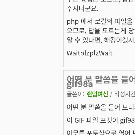
주시더군요.
php 에서 로컬의 파일을 
으므로, 답을 모르는게 당
알 수 있다면, 해킹이겠지요
WaitplzplzWait
어떤 분 말씀을 들어
gif98a
글쓴이:
랜덤여신
/ 작성시간: 
어떤 분 말씀을 들어 보니
이 GIF 파일 포맷이 gi
아무튼 포토샵으로 열어 