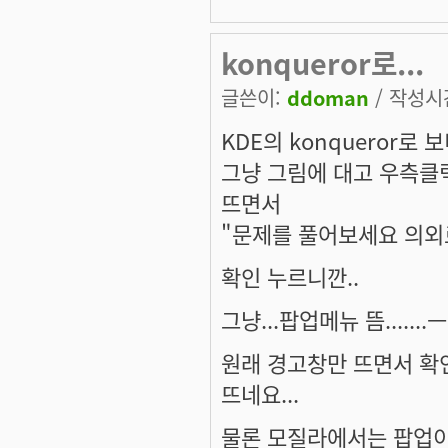
konqueror로...
글쓴이:
ddoman
/ 작성시간:
KDE의 konqueror로 
그냥 그림에 대고 우측클
뜨면서
"문제를 풀어보세요 의외
확인 누르니깐..
그냥...팝업메뉴 뜸.......ㅡㅡ
원래 경고창만 뜨면서 확
뜨네요...
물론 모질라에서는 팝업이 