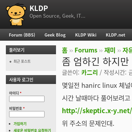
KLDP
부 메뉴
Open Source, Geek, IT...
Forum (BBS)
Geek Blog
KLDP Wiki
KLDP.net
주 메뉴
홈
››
Forums
››
재미
››
자
둘러보기
현재 위치
좀 엄하긴 하지만 
최근 포스트
글쓴이:
카二리
/ 작성시간: 금,
사용자 로그인
몇일전 hanirc linux 
아이디
*
시간 날때마다 풀어보려고 
http://skeptic.x-y.net
비밀번호
*
위 주소의 문제인대.
가입하기
새로운 비밀번호 요청하기