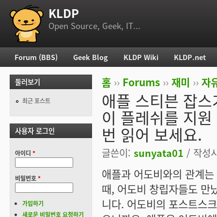
KLDP
부 메뉴
Open Source, Geek, IT...
Forum (BBS)
Geek Blog
KLDP Wiki
KLDP.net
주 메뉴
홈
››
Forums
››
재미
››
자
둘러보기
현재 위치
애플 스티븐 잡스
최근 포스트
이 플레쉬를 지원
번 읽어 보세요.
사용자 로그인
글쓴이:
sunyata01
/ 작성시간
아이디
*
애플과 어도비와의 관계는 
비밀번호
*
때, 어도비 창립자들도 만
니다. 어도비의 포스트스
가입하기
새로운 비밀번호 요청하기