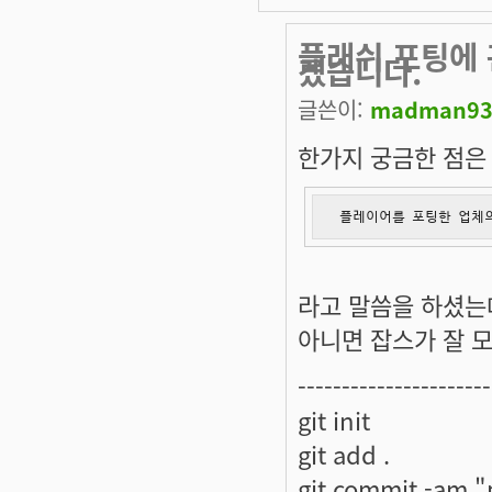
플래쉬 포팅에 
겠습니다.
글쓴이:
madman9
한가지 궁금한 점은
 플레이어를 포팅한 업체의
라고 말씀을 하셨는데
아니면 잡스가 잘 모
----------------------
git init
git add .
git commit -am "p