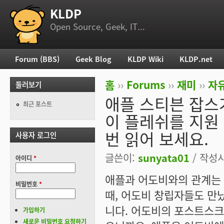
KLDP
부 메뉴
Open Source, Geek, IT...
Forum (BBS)
Geek Blog
KLDP Wiki
KLDP.net
주 메뉴
홈
››
Forums
››
재미
››
자
둘러보기
현재 위치
애플 스티븐 잡스
최근 포스트
이 플레쉬를 지원
번 읽어 보세요.
사용자 로그인
글쓴이:
sunyata01
/ 작성시간
아이디
*
애플과 어도비와의 관계는 
비밀번호
*
때, 어도비 창립자들도 만
니다. 어도비의 포스트스
가입하기
새로운 비밀번호 요청하기