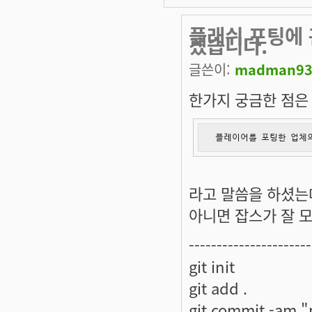
플래쉬 포팅에 
겠습니다.
글쓴이:
madman9
한가지 궁금한 점은
 플레이어를 포팅한 업체의
라고 말씀을 하셨는데
아니면 잡스가 잘 모
----------------------
git init
git add .
git commit -am "p