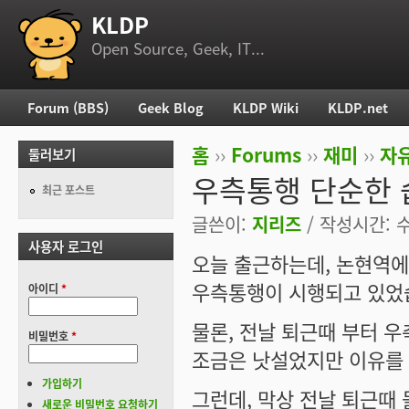
KLDP
부 메뉴
Open Source, Geek, IT...
Forum (BBS)
Geek Blog
KLDP Wiki
KLDP.net
주 메뉴
홈
››
Forums
››
재미
››
자
둘러보기
현재 위치
우측통행 단순한 
최근 포스트
글쓴이:
지리즈
/ 작성시간: 수,
사용자 로그인
오늘 출근하는데, 논현역에
우측통행이 시행되고 있었
아이디
*
물론, 전날 퇴근때 부터 
비밀번호
*
조금은 낫설었지만 이유를 
가입하기
그런데, 막상 전날 퇴근때
새로운 비밀번호 요청하기