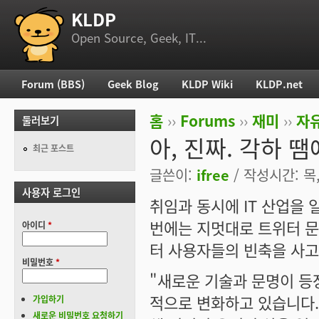
KLDP
부 메뉴
Open Source, Geek, IT...
Forum (BBS)
Geek Blog
KLDP Wiki
KLDP.net
주 메뉴
홈
››
Forums
››
재미
››
자
둘러보기
현재 위치
아, 진짜. 각하 
최근 포스트
글쓴이:
ifree
/ 작성시간: 목, 
사용자 로그인
취임과 동시에 IT 산업을 
번에는 지멋대로 트위터 문
아이디
*
터 사용자들의 빈축을 사고
비밀번호
*
"새로운 기술과 문명이 등
적으로 변화하고 있습니다.
가입하기
새로운 비밀번호 요청하기