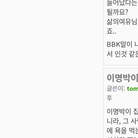
들어났다는
될까요?
삶의여유님
죠..
BBK말이
서 인것 같
이명박이
글쓴이:
to
후
이명박이 
니라, 그 
에 욕을 먹