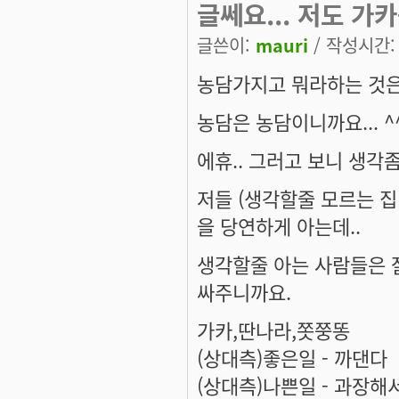
글쎄요... 저도 가
글쓴이:
mauri
/ 작성시간: 목
농담가지고 뭐라하는 것은 
농담은 농담이니까요... ^^
에휴.. 그러고 보니 생각
저들 (생각할줄 모르는 
을 당연하게 아는데..
생각할줄 아는 사람들은 
싸주니까요.
가카,딴나라,쫏쭝똥
(상대측)좋은일 - 까댄다
(상대측)나쁜일 - 과장해