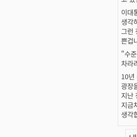
이대
생각
그런 
쁜겁니
"수준
차라리
10년
광장을
지난 
지금
생각