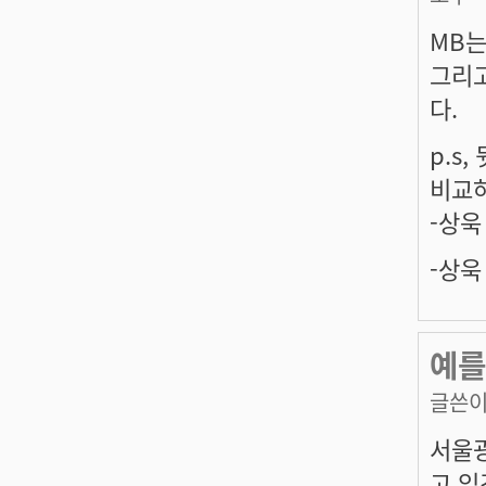
MB는
그리고
다.
p.s
비교하
-상욱
-상욱
예를
글쓴이
서울광
고 있