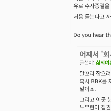
유로 수사종결을 
처음 듣는다고 까
Do you hear th
어째서 '
글쓴이:
삶의여
말꼬리 잡으려
혹시 BBK를
말이죠.
그리고 이곳 분
노무현이 집권