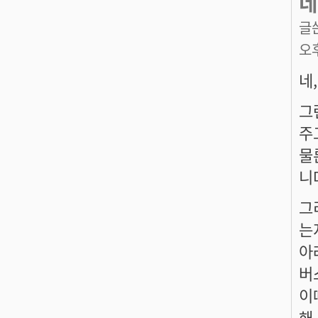
네
글
오
네
그
주
물
니
그
는
아
버
이
해