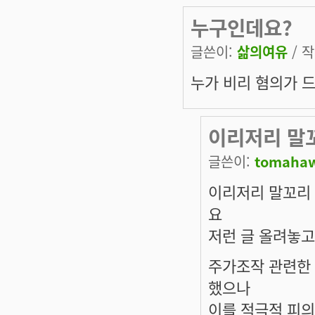
누구인데요?
글쓴이:
삶의여유
/ 작
누가 비리 혐의가 
이리저리 말
글쓴이:
tomaha
이리저리 말꼬리 
요
저런 글 올려놓고
주가조작 관련한 
했으나
이를 적극적 피의