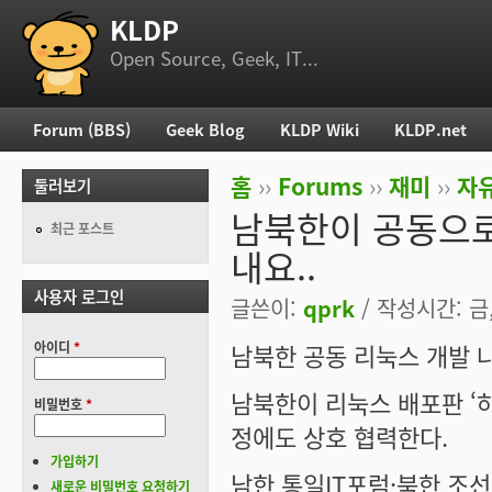
KLDP
부 메뉴
Open Source, Geek, IT...
Forum (BBS)
Geek Blog
KLDP Wiki
KLDP.net
주 메뉴
홈
››
Forums
››
재미
››
자
둘러보기
현재 위치
남북한이 공동으로
최근 포스트
내요..
사용자 로그인
글쓴이:
qprk
/ 작성시간: 금, 
아이디
*
남북한 공동 리눅스 개발 나
남북한이 리눅스 배포판 ‘
비밀번호
*
정에도 상호 협력한다.
가입하기
남한 통일IT포럼·북한 
새로운 비밀번호 요청하기