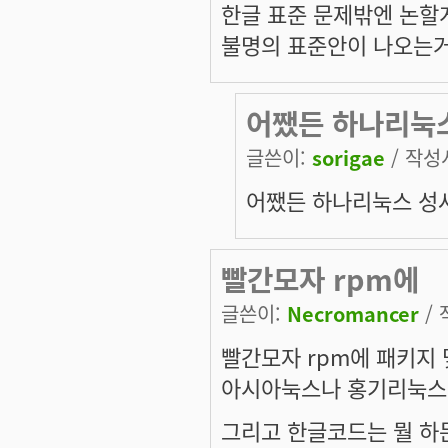
한글 표준 문제밖엔 논할
불명의 표준안이 나오는거
어쨌든 하나리눅
글쓴이:
sorigae
/ 작성시
어쨌든 하나리눅스 성사
빨간모자 rpm에
글쓴이:
Necromancer
/ 
빨간모자 rpm에 패키지
아시아눅스나 홍기리눅스
그리고 한글코드는 뭘 하든