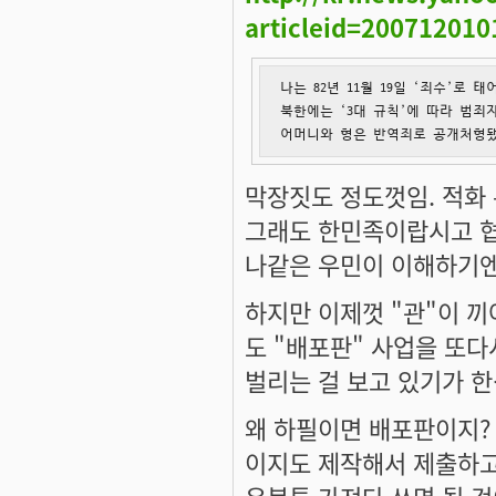
articleid=20071201
나는 82년 11월 19일 ‘죄수’로
북한에는 ‘3대 규칙’에 따라 범죄
어머니와 형은 반역죄로 공개처형됐
막장짓도 정도껏임. 적화
그래도 한민족이랍시고 협력
나같은 우민이 이해하기엔
하지만 이제껏 "관"이 끼
도 "배포판" 사업을 또다
벌리는 걸 보고 있기가 한
왜 하필이면 배포판이지?
이지도 제작해서 제출하