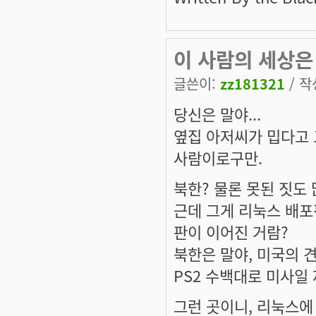
이 사람의 세상은 
글쓴이:
zz181321
/ 작
당신은 말야...
옆집 아저씨가 밉다고 
사람이로구만.
북한? 물론 못된 짓도 
근데 그게 리눅스 배포
판이 이어진 거람?
북한은 말야, 미국의 
PS2 수백대로 미사일
그런 곳이니, 리눅스에