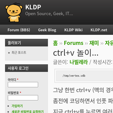
KLDP
부 메뉴
Open Source, Geek, IT...
Forum (BBS)
Geek Blog
KLDP Wiki
KLDP.net
주 메뉴
홈
››
Forums
››
재미
››
자
둘러보기
현재 위치
ctrl+v 놀이...
최근 포스트
글쓴이:
나빌레라
/ 작성시간: 목
사용자 로그인
 /tmp/vertex.vdb
아이디
*
그냥 한번 ctrl+v (맥의
비밀번호
*
좀전에 코딩하면서 인풋 파
가입하기
지금 ctrl+v를 누르면 
새로운 비밀번호 요청하기