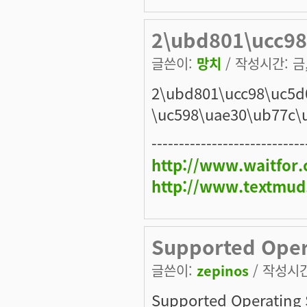
2\ubd801\ucc98
글쓴이:
망치
/ 작성시간: 금, 
2\ubd801\ucc98\uc5d
\uc598\uae30\ub77c\
----------------------------
http://www.waitfor
http://www.textmud
Supported Oper
글쓴이:
zepinos
/ 작성시간:
Supported Operating