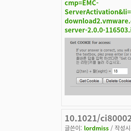
cmp=EMC-
ServerActivation&l
download2.vmware.
server-2.0.0-116503.
10.1021/ci800
글쓴이:
lordmiss
/ 작성시간