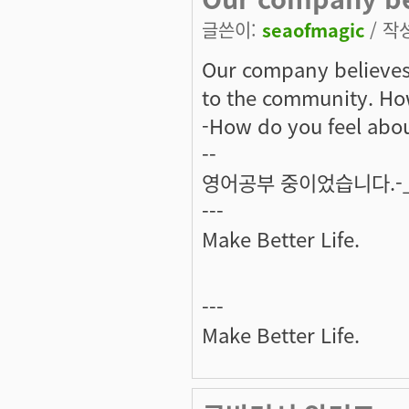
글쓴이:
seaofmagic
/ 작성
Our company believes
to the community. How
-How do you feel abo
--
영어공부 중이었습니다.-_-
---
Make Better Life.
---
Make Better Life.