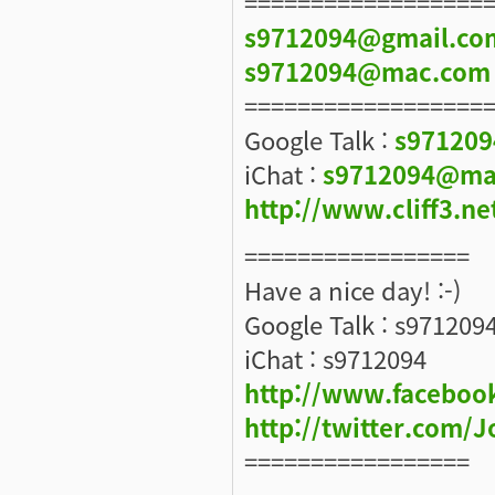
==================
s9712094@gmail.co
s9712094@mac.com
==================
Google Talk :
s97120
iChat :
s9712094@ma
http://www.cliff3.ne
=================
Have a nice day! :-)
Google Talk : s971209
iChat : s9712094
http://www.faceboo
http://twitter.com
=================