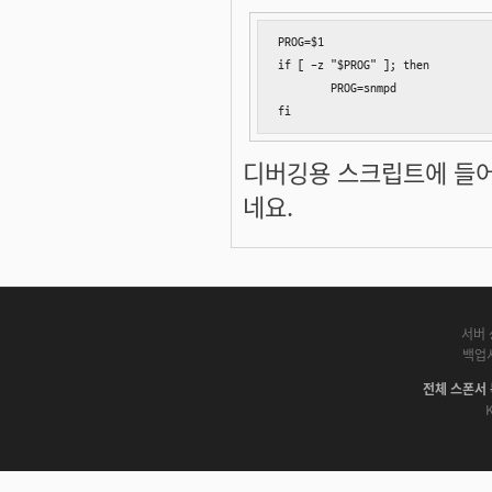
PROG=$1

if [ -z "$PROG" ]; then

        PROG=snmpd

fi
디버깅용 스크립트에 들어
네요.
서버 
백업
전체 스폰서