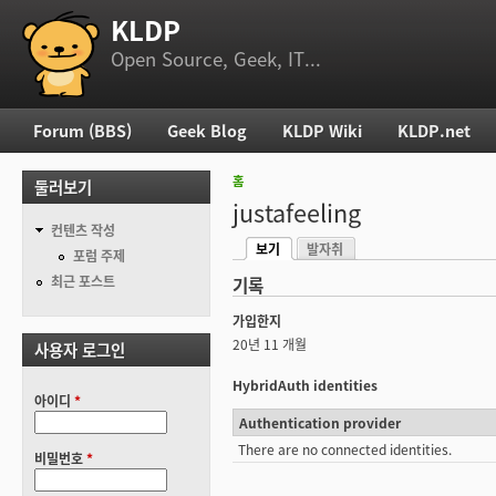
KLDP
부 메뉴
Open Source, Geek, IT...
Forum (BBS)
Geek Blog
KLDP Wiki
KLDP.net
주 메뉴
홈
둘러보기
현재 위치
justafeeling
컨텐츠 작성
보기
발자취
기본탭
포럼 주제
(활성탭)
최근 포스트
기록
가입한지
20년 11 개월
사용자 로그인
HybridAuth identities
아이디
*
Authentication provider
There are no connected identities.
비밀번호
*