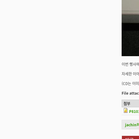
이번 행사에
자세한 이야
(CD는 이
File att
첨부
P810
jachi