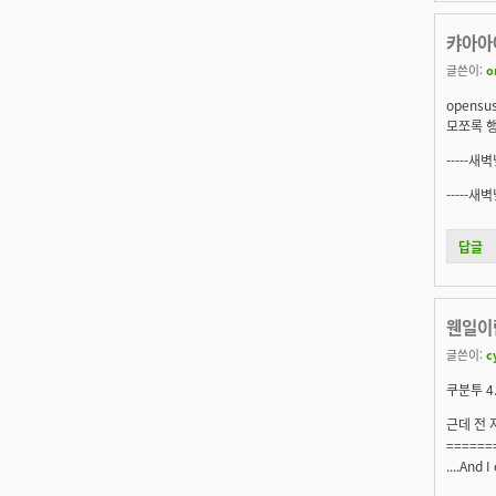
캬아아아
글쓴이:
o
opens
모쪼록 
-----새
-----새
답글
웬일이
글쓴이:
c
쿠분투 4
근데 전 
======
....And I