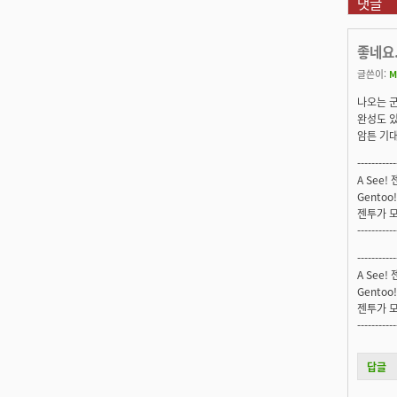
댓글
좋네요.
글쓴이:
M
나오는 군요
완성도 있
암튼 기대
-----------
A See!
Gentoo!
젠투가 모
-----------
-----------
A See!
Gentoo!
젠투가 모
-----------
답글