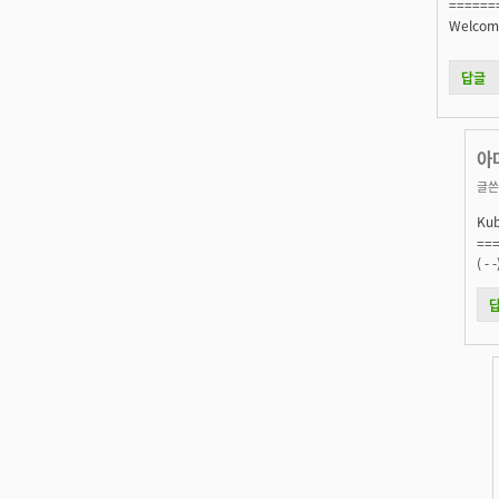
======
Welcom
답글
아
글쓴
Ku
==
( 