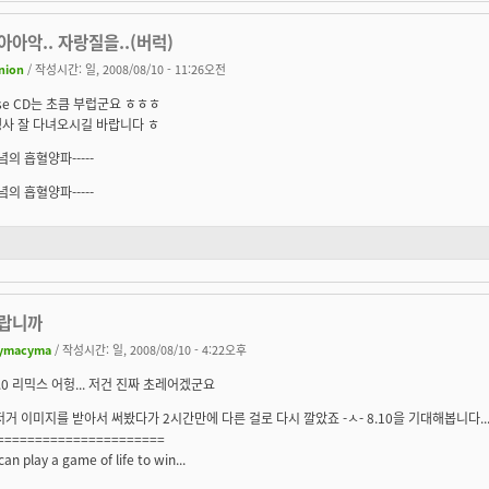
아악.. 자랑질을..(버럭)
nion
/ 작성시간: 일, 2008/08/10 - 11:26오전
use CD는 초큼 부럽군요 ㅎㅎㅎ
행사 잘 다녀오시길 바랍니다 ㅎ
벽녘의 흡혈양파-----
벽녘의 흡혈양파-----
랍니까
ymacyma
/ 작성시간: 일, 2008/08/10 - 4:22오후
.0 리믹스 어헝... 저건 진짜 초레어겠군요
저거 이미지를 받아서 써봤다가 2시간만에 다른 걸로 다시 깔았죠 -ㅅ- 8.10을 기대해봅니다...
======================
 can play a game of life to win...