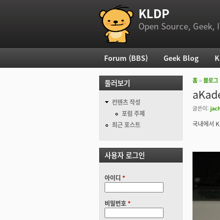
KLDP
부 메뉴
Open Source, Geek, I
Forum (BBS)
Geek Blog
K
주 메뉴
홈
››
블로그
둘러보기
현재 위
aKad
컨텐츠 작성
글쓴이:
jac
포럼 주제
국내에서 K
최근 포스트
사용자 로그인
아이디
*
비밀번호
*