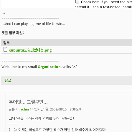
....
============================
....And I can play a game of life to win...
댓글 첨부 파일:
첨부
Kubuntu도있긴있다능.png
============================
Welcome to my small
Organization
, volks 'ㅅ'
답글
우어엇... 그렇구만...
글쓴이:
jachin
/ 작성시간: 일, 2008/08/10 - 8:38오후
그냥 '현물'이라는 점에 의의를 두어야겠는걸?
====
( - -)a 이제는 학생으로 가장한 백수가 아닌 진짜 백수가 되어야겠다.