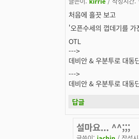
글쓴이:
kirrie
/ 작성시간: 월
처음에 흘끗 보고
'오픈수세의 껍데기를 가
OTL
--->
데비안 & 우분투로 대동
--->
데비안 & 우분투로 대동
답글
설마요... ^^;;;
글쓴이:
jachin
/ 작성시간