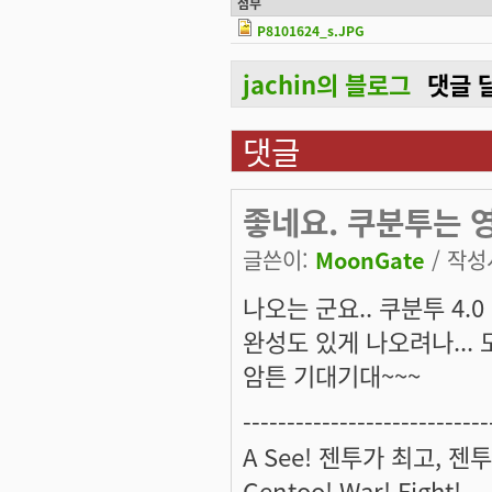
첨부
P8101624_s.JPG
jachin의 블로그
댓글 
댓글
좋네요. 쿠분투는 
글쓴이:
MoonGate
/ 작성시
나오는 군요.. 쿠분투 4.0
완성도 있게 나오려나...
암튼 기대기대~~~
----------------------------
A See! 젠투가 최고, 젠투
Gentoo! War! Fight!