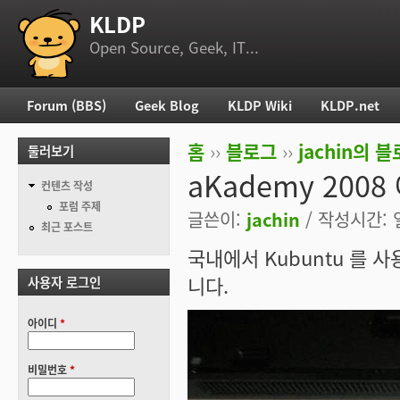
KLDP
부 메뉴
Open Source, Geek, IT...
Forum (BBS)
Geek Blog
KLDP Wiki
KLDP.net
주 메뉴
홈
››
블로그
››
jachin의 
둘러보기
현재 위치
aKademy 200
컨텐츠 작성
포럼 주제
글쓴이:
jachin
/ 작성시간: 일,
최근 포스트
국내에서 Kubuntu 를 
니다.
사용자 로그인
아이디
*
비밀번호
*