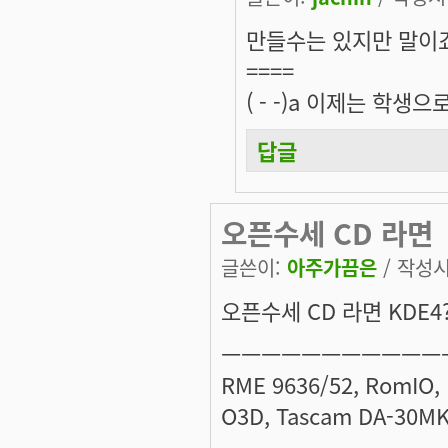
만들수는 있지만 말이죠.
====
( - -)a 이제는 학
답글
오픈수세 CD 라면
글쓴이:
아주가끔은
/ 작성시간
오픈수세 CD 라면 KDE4
ㅡㅡㅡㅡㅡㅡㅡㅡㅡㅡㅡ
RME 9636/52, RomIO, E
O3D, Tascam DA-30MKII