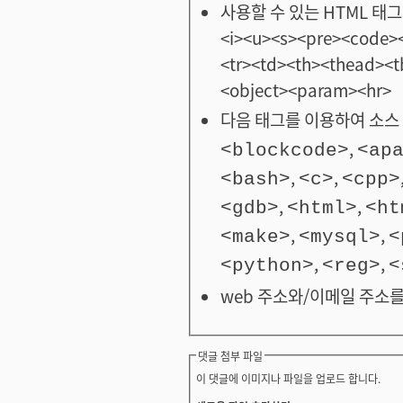
사용할 수 있는 HTML 태그: <
<i><u><s><pre><code><
<tr><td><th><thead>
<object><param><hr>
다음 태그를 이용하여 소스 
,
<blockcode>
<ap
,
,
<bash>
<c>
<cpp>
,
,
<gdb>
<html>
<ht
,
,
<make>
<mysql>
<
,
,
<python>
<reg>
<
web 주소와/이메일 주소를
댓글 첨부 파일
이 댓글에 이미지나 파일을 업로드 합니다.