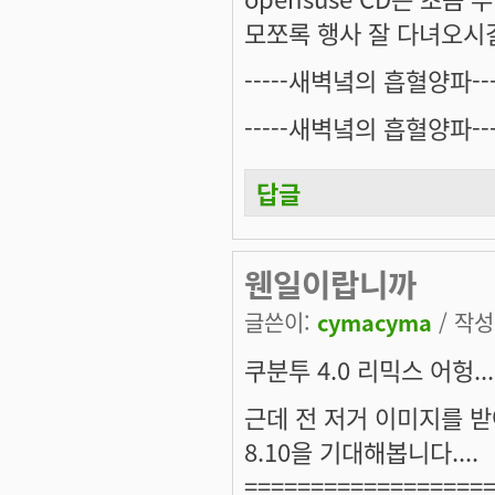
모쪼록 행사 잘 다녀오시
-----새벽녘의 흡혈양파---
-----새벽녘의 흡혈양파---
답글
웬일이랍니까
글쓴이:
cymacyma
/ 작성시
쿠분투 4.0 리믹스 어헝.
근데 전 저거 이미지를 받
8.10을 기대해봅니다....
==================