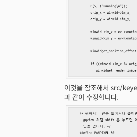
         D(5, ("Panning\n"));

         orig_x = winwid->im_x;

         orig_y = winwid->im_y;

         winwid->im_x = ev->xmotio
         winwid->im_y = ev->xmotio
         winwidget_sanitise_offsets
         if ((winwid->im_x != orig
            winwidget_render_image
이것을 참조해서 src/keyeve
과 같이 수정합니다.
   /* 원하시는 만큼 늘이거나 줄이
     gqview 처럼 shift 를 
     있을 겁니다. */

   #define PANPIXEL 30
