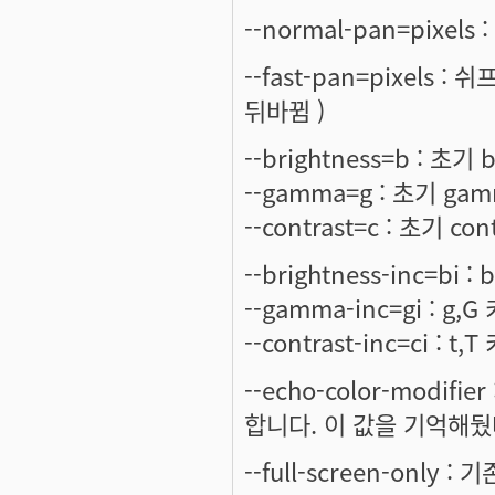
--normal-pan=pixe
--fast-pan=pixel
뒤바뀜 )
--brightness=b : 초기 
--gamma=g : 초기 ga
--contrast=c : 초기 con
--brightness-inc=bi 
--gamma-inc=gi : g,
--contrast-inc=ci : 
--echo-color-modifie
합니다. 이 값을 기억해뒀
--full-screen-only