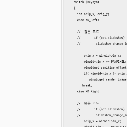
   switch (keysym)

   {

     int orig_x, orig_y;

     case XK_Left:

     //  원본 코드

     //        if (opt.slideshow)

     //         slideshow_change_i
         orig_x = winwid->im_x;

         winwid->im_x += PANPIXEL;

         winwidget_sanitise_offsets
         if( winwid->im_x != orig_x
            winwidget_render_image(
        break;

     case XK_Right:

     //  원본 코드

     //        if (opt.slideshow)

     //         slideshow_change_i
         orig_x = winwid->im_x;
