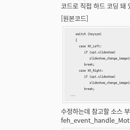
코드로 직접 하드 코딩 돼 
[원본코드]
   switch (keysym)

   {     

     case XK_Left:

        if (opt.slideshow)

           slideshow_change_image(
        break;

     case XK_Right:

        if (opt.slideshow)

           slideshow_change_image(
        break;

...
수정하는데 참고할 소스 부분은 
feh_event_handle_M