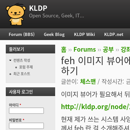
KLDP
부 메뉴
Open Source, Geek, IT...
Forum (BBS)
Geek Blog
KLDP Wiki
KLDP.net
주 메뉴
홈
››
Forums
››
공부
››
강
둘러보기
현재 위치
feh 이미지 뷰어
컨텐츠 작성
하기
포럼 주제
최근 포스트
글쓴이:
체스맨
/ 작성시간: 금,
사용자 로그인
이미지 뷰어가 필요해서 뒤
http://kldp.org/node
아이디
*
현재 제가 쓰는 시스템 사양이
비밀번호
*
께서 feh 란 걸 소개해