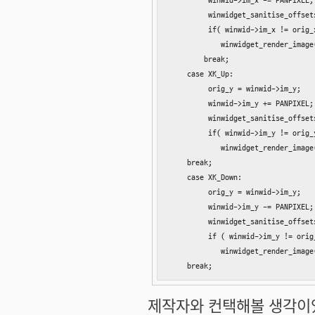
         winwid->im_x -= PANPIXEL;

         winwidget_sanitise_offsets
         if( winwid->im_x != orig_x
            winwidget_render_image(
        break;

    case XK_Up:

         orig_y = winwid->im_y;

         winwid->im_y += PANPIXEL;

         winwidget_sanitise_offsets
         if( winwid->im_y != orig_y
            winwidget_render_image(
    break;

    case XK_Down:

         orig_y = winwid->im_y;

         winwid->im_y -= PANPIXEL;

         winwidget_sanitise_offsets
         if ( winwid->im_y != orig_
            winwidget_render_image(
    break;
제작자와 컨택해볼 생각이었