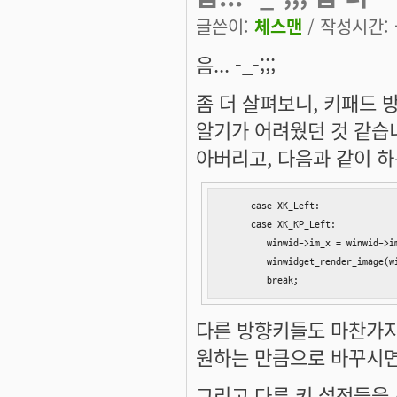
글쓴이:
체스맨
/ 작성시간: 금
음... -_-;;;
좀 더 살펴보니, 키패드 
알기가 어려웠던 것 같습니다
아버리고, 다음과 같이 하
     case XK_Left:

     case XK_KP_Left:

        winwid->im_x = winwid->im
        winwidget_render_image(wi
        break;
다른 방향키들도 마찬가지 
원하는 만큼으로 바꾸시면
그리고 다른 키 설정들을 