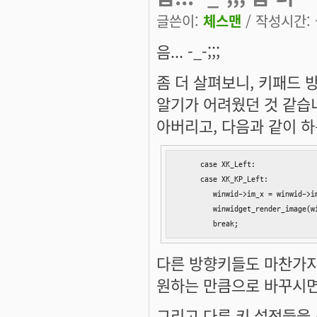
글쓴이:
체스맨
/ 작성시간: 금
음... -_-;;;
좀 더 살펴보니, 키패드 
알기가 어려웠던 것 같습니다
아버리고, 다음과 같이 하
     case XK_Left:

     case XK_KP_Left:

        winwid->im_x = winwid->im
        winwidget_render_image(wi
        break;
다른 방향키들도 마찬가지 
원하는 만큼으로 바꾸시면
그리고 다른 키 설정들을 