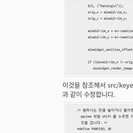
         D(5, ("Panning\n"));

         orig_x = winwid->im_x;

         orig_y = winwid->im_y;

         winwid->im_x = ev->xmotio
         winwid->im_y = ev->xmotio
         winwidget_sanitise_offsets
         if ((winwid->im_x != orig
            winwidget_render_image
이것을 참조해서 src/keyeve
과 같이 수정합니다.
   /* 원하시는 만큼 늘이거나 줄이
     gqview 처럼 shift 를 
     있을 겁니다. */

   #define PANPIXEL 30
