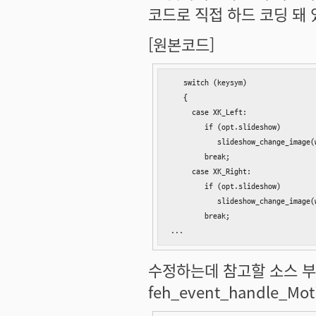
코드로 직접 하드 코딩 돼 
[원본코드]
   switch (keysym)

   {     

     case XK_Left:

        if (opt.slideshow)

           slideshow_change_image(
        break;

     case XK_Right:

        if (opt.slideshow)

           slideshow_change_image(
        break;

...
수정하는데 참고할 소스 부분은 
feh_event_handle_M