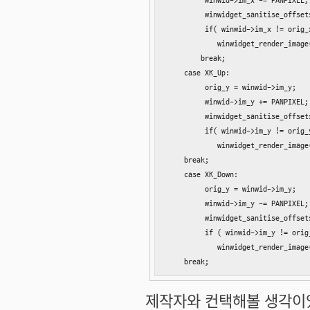
         winwid->im_x -= PANPIXEL;

         winwidget_sanitise_offsets
         if( winwid->im_x != orig_x
            winwidget_render_image(
        break;

    case XK_Up:

         orig_y = winwid->im_y;

         winwid->im_y += PANPIXEL;

         winwidget_sanitise_offsets
         if( winwid->im_y != orig_y
            winwidget_render_image(
    break;

    case XK_Down:

         orig_y = winwid->im_y;

         winwid->im_y -= PANPIXEL;

         winwidget_sanitise_offsets
         if ( winwid->im_y != orig_
            winwidget_render_image(
    break;
제작자와 컨택해볼 생각이었