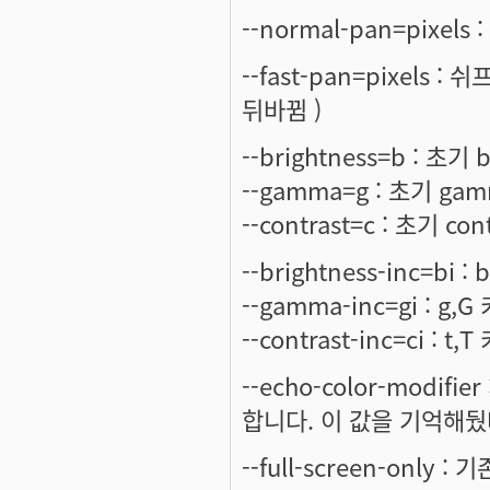
--normal-pan=pixe
--fast-pan=pixel
뒤바뀜 )
--brightness=b : 초기 
--gamma=g : 초기 ga
--contrast=c : 초기 con
--brightness-inc=bi 
--gamma-inc=gi : g,
--contrast-inc=ci : 
--echo-color-modifie
합니다. 이 값을 기억해뒀
--full-screen-only