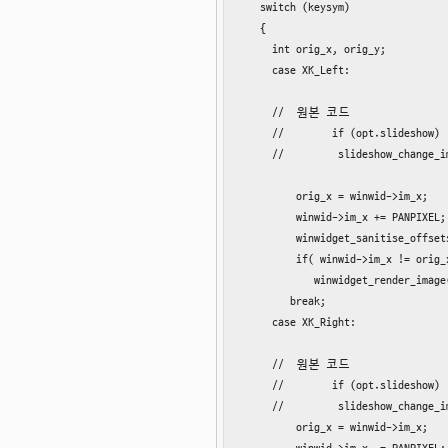
   switch (keysym)

   {

     int orig_x, orig_y;

     case XK_Left:

     //  원본 코드

     //        if (opt.slideshow)

     //         slideshow_change_i
         orig_x = winwid->im_x;

         winwid->im_x += PANPIXEL;

         winwidget_sanitise_offsets
         if( winwid->im_x != orig_x
            winwidget_render_image(
        break;

     case XK_Right:

     //  원본 코드

     //        if (opt.slideshow)

     //         slideshow_change_i
         orig_x = winwid->im_x;
