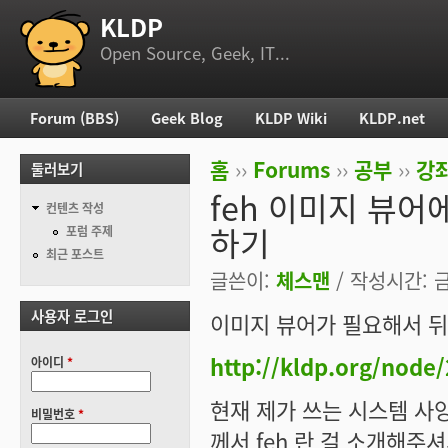
KLDP
부 메뉴
Open Source, Geek, IT...
Forum (BBS)
Geek Blog
KLDP Wiki
KLDP.net
주 메뉴
홈
››
Forums
››
공부
››
강
둘러보기
현재 위치
feh 이미지 뷰어
컨텐츠 작성
하기
포럼 주제
최근 포스트
글쓴이:
체스맨
/ 작성시간: 금,
사용자 로그인
이미지 뷰어가 필요해서 뒤
http://kldp.org/node
아이디
*
현재 제가 쓰는 시스템 사양이
비밀번호
*
께서 feh 란 걸 소개해