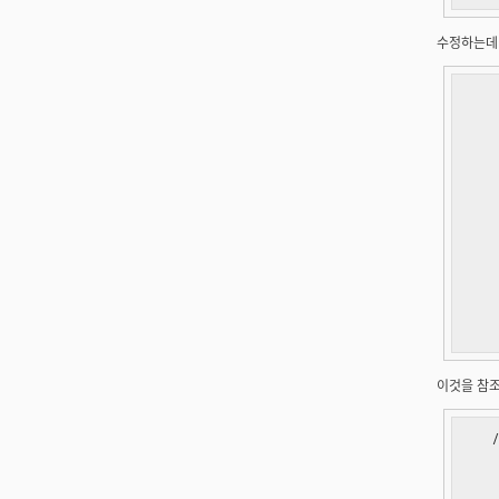
수정하는데 참
    
    
    
    
    
    
    
   
이것을 참조해
  
  
   