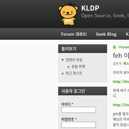
KLDP
부 메뉴
Open Source, Geek, I
Forum (BBS)
Geek Blog
K
주 메뉴
홈
››
Foru
둘러보기
현재 위
feh
컨텐츠 작성
글쓴이:
체스
포럼 주제
이미지 뷰어
최근 포스트
http://k
사용자 로그인
현재 제가 
다.
아이디
*
http://li
gtk를 필
비밀번호
*
패닝은 마우
들이 있습니다