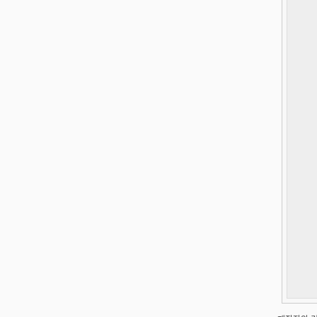
    
    
    
    
    
    
    
    
    
    
    
    
    
    
    
    
    
    
    
    