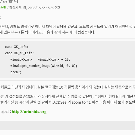
체스맨
/ 작성시간: 금, 2008/02/22 - 5:59오후
;
펴보니, 키패드 방향키로 이미지 패닝이 할당돼 있군요. 노트북 키보드라 알기가 어려웠던 것 같습
 돼 있는 부분 ) 를 막아버리고, 다음과 같이 하는 게 더 쉽겠습니다.
   case XK_Left:

   case XK_KP_Left:

      winwid->im_x = winwid->im_x - 10;

      winwidget_render_image(winwid, 0, 0);

      break;
키들도 마찬가지 입니다. 원본 코드에는 10 픽셀씩 움직이게 돼 있는데 원하는 만큼으로 바
른 키 설정들을 ACDSee 와 유사하게 전환할 수 있을 것 같은데, 수정해서 현재 feh 에 대
들기까진 좀 시간이 걸릴 것 같아서, ACDSee 의 zoom to fit, 이전 다음 이미지 보기 정
oject :
http://orionids.org