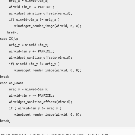
     orig_x = winwid->im_x;

     winwid->im_x -= PANPIXEL;

     winwidget_sanitise_offsets(winwid);

     if( winwid->im_x != orig_x )

        winwidget_render_image(winwid, 0, 0);

    break;

case XK_Up:

     orig_y = winwid->im_y;

     winwid->im_y += PANPIXEL;

     winwidget_sanitise_offsets(winwid);

     if( winwid->im_y != orig_y )

        winwidget_render_image(winwid, 0, 0);

break;

case XK_Down:

     orig_y = winwid->im_y;

     winwid->im_y -= PANPIXEL;

     winwidget_sanitise_offsets(winwid);

     if ( winwid->im_y != orig_y )

        winwidget_render_image(winwid, 0, 0);

break;