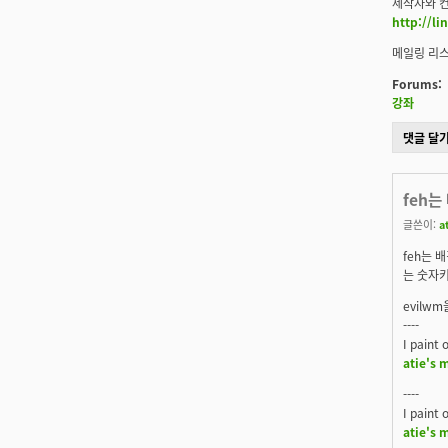
제작자와 컨
http://li
메일링 리스
Forums:
강좌
댓글 달
feh는
글쓴이:
a
feh는 
는 숫자키
evilw
----
I paint 
atie's 
----
I paint 
atie's 