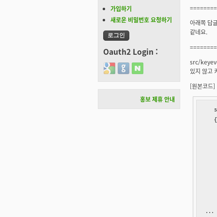
========
가입하기
새로운 비밀번호 요청하기
아래쪽 답글
같네요.
========
Oauth2 Login :
src/key
Login with Google
Login with GitHub
Login with Naver
있지 않고 
[원본코드]
홍보 제휴 안내
   s
   {
    
    
    
    
    
    
    
    
...