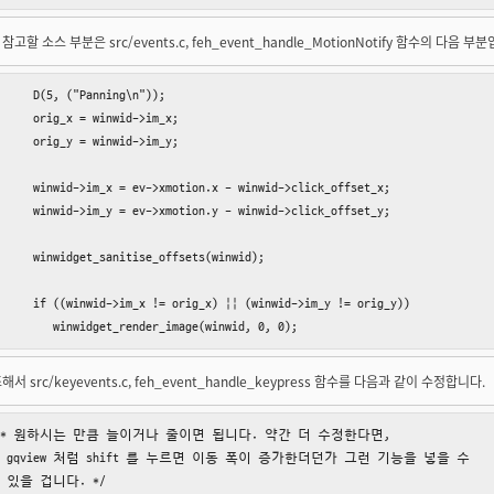
고할 소스 부분은 src/events.c, feh_event_handle_MotionNotify 함수의 다음 부
     D(5, ("Panning\n"));

     orig_x = winwid->im_x;

     orig_y = winwid->im_y;

     winwid->im_x = ev->xmotion.x - winwid->click_offset_x;

     winwid->im_y = ev->xmotion.y - winwid->click_offset_y;

     winwidget_sanitise_offsets(winwid);

     if ((winwid->im_x != orig_x) || (winwid->im_y != orig_y))

         winwidget_render_image(winwid, 0, 0);
서 src/keyevents.c, feh_event_handle_keypress 함수를 다음과 같이 수정합니다.
 /* 원하시는 만큼 늘이거나 줄이면 됩니다. 약간 더 수정한다면,

   gqview 처럼 shift 를 누르면 이동 폭이 증가한더던가 그런 기능을 넣을 수

  있을 겁니다. */
