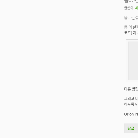
글쓴이:
음... -_-;;
좀 더 살
코드] 라
  
  
  
  
  
다른 방향
그리고 다
하도록 만
Orion Pr
답글