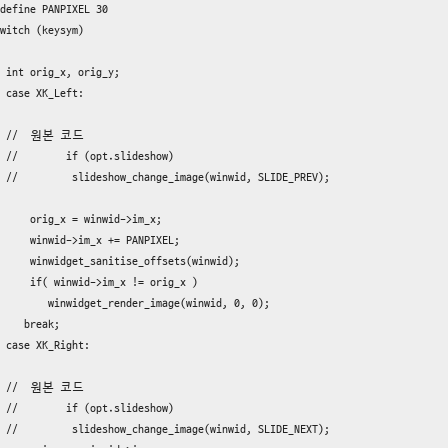
define PANPIXEL 30

witch (keysym)

 int orig_x, orig_y;

 case XK_Left:

  //  원본 코드

 //        if (opt.slideshow)

 //         slideshow_change_image(winwid, SLIDE_PREV);

     orig_x = winwid->im_x;

     winwid->im_x += PANPIXEL;

     winwidget_sanitise_offsets(winwid);

     if( winwid->im_x != orig_x )

        winwidget_render_image(winwid, 0, 0);

    break;

 case XK_Right:

  //  원본 코드

 //        if (opt.slideshow)

 //         slideshow_change_image(winwid, SLIDE_NEXT);
