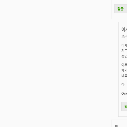
답글
이
글쓴
이게
기도
중입
아무
제가
네요.
아무
Ori
음... -