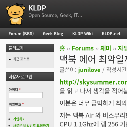
KLDP
부 메뉴
Open Source, Geek, IT...
Forum (BBS)
Geek Blog
KLDP Wiki
KLDP.net
주 메뉴
홈
››
Forums
››
재미
››
자
둘러보기
현재 위치
맥북 에어 최악일
최근 포스트
글쓴이:
junilove
/ 작성시간: 
사용자 로그인
http://skysummer.co
을 읽고 나서 생각을 적어
아이디
*
이분은 너무 급박하게 최악으
비밀번호
*
저는 맥북 Air 와 비스무리한
가입하기
CPU 1.1Ghz에 램 25
새로운 비밀번호 요청하기