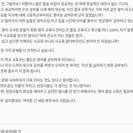
 안 그럴까요? 어쨌거나 좁은 틈을 비집어 성공하는 것 외에 현실적인 대안이 없는 거고요.
고 성공하려면 우선 공부를 오래 해야 하는데, 이건 결국 유학가는 거와 거의 같은 말이 되고
전공할 지식에 대해 고등학교부터라도 영어로 공부한게 낫지 않겠습니까?
교 들어가서 어떤 놈들은 원어수업 하고 있을 시간에 단어를 몰라서 '전공영어' 공부하고 있
 영어 교사란 분들이 회화 영어 교육이 안되는건 몰입 교육이고 뭐고를 떠나 100% 자기 잘
가 사교육을 받으란 말이냐"라며 큰소리 치는 것들은 뭔지...
 살고 싶으면 이제라도 사교육 아니라 사교육 할아버지라도 받아야 안 되겠습니까?
한 가지 문제를 더 지적하고 싶습니다.
이 학교 교육과는 별도로 영어를 공부하게 되다보니,
나 미국 드라마 등으로 공부를 하면서 오히려 본 목적인 '지식'을 습득하기 위한 공부보다
문화 흡수가 더 많게 됩니다.
 문화 사대주의가 더욱 커지는 면도 있다고 생각합니다.
적으로도 지출이 커지고, 된장녀들도 더 생기는 것 아니겠어요?
면, 된장녀들의 환상을 깨어주고 공연한 멸시를 안 받기 위해서라도 영어 몰입 교육은 필요
우 길어졌네요. 여하튼 긴 내용 봐주셔서 고맙습니다.
 외국인하고