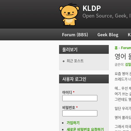
KLDP
부 메뉴
Open Source, Geek, I
Forum (BBS)
Geek Blog
K
주 메뉴
홈
››
Foru
둘러보기
현재 위
영어 
최근 포스트
글쓴이:
김일
요즘 영어 
사용자 로그인
쓰레드가 너
에... 우선
아이디
*
여기 쓰는 
그런데도 영
비밀번호
*
일단 우리가
영어 몰라도
가입하기
그래서 미국
새로운 비밀번호 요청하기