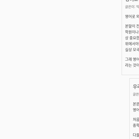
글쓴이:
익
영어로 
본말이 
학원이나 
상 중요한
위에서야 
실상 모
그래 영어
라는 것
우
글쓴
본문
영어
처음
중학
다들