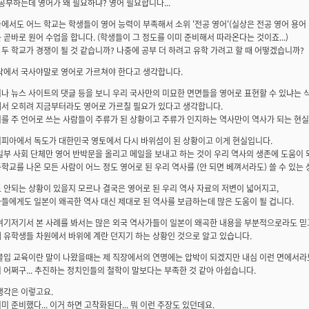
 공부하는데 영어가 왜 필요하냐? 영어 필요합니다...
에서도 어느 학교는 학생들이 영어 능력이 부족해서 소위 '전공 영어'(실상은 전공 영어 용어
 곧바로 원어 수업을 합니다. (학생들이 그 정도를 이미 준비해서 따라온다는 것이죠...)
두 학교가 경쟁이 될 것 같습니까? 나중에 공부 더 하려고 유학 가려고 할 때 어떻겠습니까?
락에서 국사야말로 영어로 가르쳐야 한다고 생각합니다.
나 뉴스 사이트의 댓글 등을 보니 우리 국사만의 미묘한 면면들을 영어로 표현할 수 있냐는 
서 오히려 지금부터라도 영어로 가르칠 필요가 있다고 생각합니다.
를 주 언어로 쓰는 사람들이 주류가 된 상황이고 주류가 인지하는 역사만이 역사가 되는 현실
피아에서 독도가 대한민국 영토에서 다시 바위섬이 된 상황이고 이게 현실입니다.
일부 사회 단체만 영어 반박문을 올리고 메일을 보내고 하는 것이 우리 역사의 생존에 도움이
학교를 나온 모든 사람이 어느 정도 영어로 된 우리 역사를 (안 되면 베껴서라도) 쓸 수 있는
 안되는 상황이 있을지 모르나 결국은 영어로 된 우리 역사 자료의 저변이 넓어지고,
들에게도 일본이 왜곡한 역사 대신 제대로 된 역사를 보급하는데 많은 도움이 될 겁니다.
여기저기서 본 사례를 봐서는 많은 외국 역사가들이 일본이 왜곡한 내용을 부분적으로라도 믿고
 유학생들 차원에서 바위에 계란 던지기 하는 상황인 것으로 알고 있습니다.
몰입 교육이란 말이 나왔을때는 제 직장에서의 연명에는 압박이 되겠지만 내심 이런 면에서라
 어쩌구... 추진하는 정치인들의 철학이 말보다는 부족한 것 같아 아쉽습니다.
생각은 이렇고요.
미 준비했다... 이거 하면 고착화된다... 뭐 이런 주장도 있던데요.