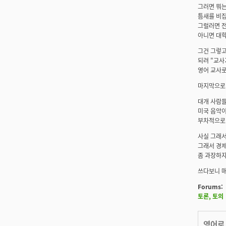
그러면 뭐는
틈새를 비집
그럴러면 
아니면 대학
그건 그렇고
되려 "교사
영어 교사로
마지막으로 
대개 사람들
미국 음악이
부차적으로 
사실 그래서
그래서 경제
좀 과장하자
쓰다보니 매
Forums:
토론, 토의
영어로