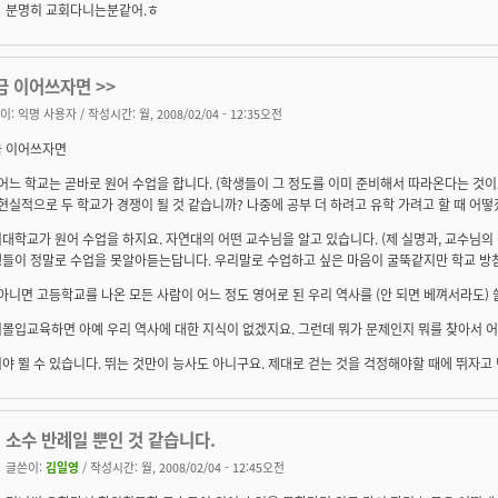
분명히 교회다니는분같어.ㅎ
금 이어쓰자면 >>
이:
익명 사용자
/ 작성시간: 월, 2008/02/04 - 12:35오전
 이어쓰자면
 어느 학교는 곧바로 원어 수업을 합니다. (학생들이 그 정도를 이미 준비해서 따라온다는 것이죠.
 현실적으로 두 학교가 경쟁이 될 것 같습니까? 나중에 공부 더 하려고 유학 가려고 할 때 어
대학교가 원어 수업을 하지요. 자연대의 어떤 교수님을 알고 있습니다. (제 실명과, 교수님의
들이 정말로 수업을 못알아듣는답니다. 우리말로 수업하고 싶은 마음이 굴뚝같지만 학교 방침
 아니면 고등학교를 나온 모든 사람이 어느 정도 영어로 된 우리 역사를 (안 되면 베껴서라도)
몰입교육하면 아예 우리 역사에 대한 지식이 없겠지요. 그런데 뭐가 문제인지 뭐를 찾아서 
야 뛸 수 있습니다. 뛰는 것만이 능사도 아니구요. 제대로 걷는 것을 걱정해야할 때에 뛰자고 
소수 반례일 뿐인 것 같습니다.
글쓴이:
김일영
/ 작성시간: 월, 2008/02/04 - 12:45오전