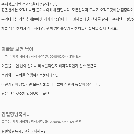
수재정도되면 전과목을 대충잘하지만.
정말천재는 오직하나만 불가사의하게 잘합니다. 모든감각과 두뇌가 오직그것에만 집중되어 
우리나라는 과학 천재들에겐 기회가 없습니다. 이것저것 대충 전체를 잘하는 수재만이 성공
제발 님이 천재가 아니시라면.. 괜히 영어를무기로 천재들의 발목을 잡지 마세요.
이글을 보면 님이
글쓴이:
익명 사용자
/ 작성시간: 월, 2008/02/04 - 3:04오후
이글을 보면 님이 얼마나 비효율적인지 비과학적인지 알수 있군요..
분업화 모듈화를 역행하시는분이네요..
어떤개념이 정립되면 모든사물을 바라볼때 직관과 통찰이 생깁니다.
님은 그런것조차 없어보이는군요.
김일영님혹시..
글쓴이:
익명 사용자
/ 작성시간: 화, 2008/02/05 - 1:49오후
김일영님혹시.. 교회다니세요?