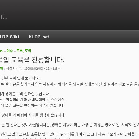
T...
LDP Wiki
KLDP.net
ms
››
이슈
››
토론, 토의
치
몰입 교육을 찬성합니다.
영
/ 작성시간: 일, 2008/02/03 - 11:41오후
관련된 글이 몇개 보이네요...
무 길어 끝을 찾기조차 힘든 지경이고 제 의견을 덧붙일 상태는 아닌 것 같아서 따로 글을 올
 제가 영어를 그리 잘하질 못합니다...
글도 영작하려면 꽤나 버벅대야 할 수준이죠..
어 몰입 교육을 찬성하는 이유가 있습니다.
 영어를 왜 배워야 하나를 생각해 봤습니다.
 할 일 많다는 것도 사실입니다만, 영어를 배워야 하는 가장 큰 이유는 영어로 된 '지식'이 많
인하고 말하고 문화 소통할 일이 없더라도 영어를 해야 하고 그래서 공부 오래하면 유학을 가