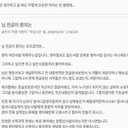
만 생각하고 글 써도 이렇게 단순한 억지는 안 쓸텐데...
님 전공이 뭔지는
글쓴이:
익명 사용자
/ 작성시간: 월, 2008/02/04 - 2:58오후
님 전공이 뭔지는 모르겠지만...
괜히 어만사람 피해주는길입니다.. 영어필요도 없는사람 강제로 영어시킬 심사는 아니세요?
그리하고 싶으면 하고 싶은사람들끼리 몰려하세요..
님은 영문서보고 개념파악하고 전 대충번역된 한글문서보면서 누가빨리 개념익히나 해보실
아니뭐 그걸떠나서 현재 한글로된 서적들은 어느정도 보셨는지..의문이드네요..
제가볼때는 한글로된문서만 차근차근 잘읽어봐도. 이미 누구보다 뒤지지 않는 실력의 소유
그다음 원서를보면 그림이나 표만봐도 무슨내용인지 알게될겁니다. 그렇지않다면 기초실력
또한 왜 자기가 남보다 앞서나갈생각을하지 않고 남해놓은거 배울생각만하시나요? 앞서나
앞서나갈능력이 있는사람에게 정중히 자리를 양보하세요..
괜히 진짜 실력있는후배들 영어때문에 고생시키고 돌머리 만들지 마시고...
진정한 수학과학 천재는 바로 영어에는 망통인사람이라는거만 아시면됩니다.
여테 영어잘하고 수학이나 물리학의 개념좀 있는사람 거의 못봤습니다..