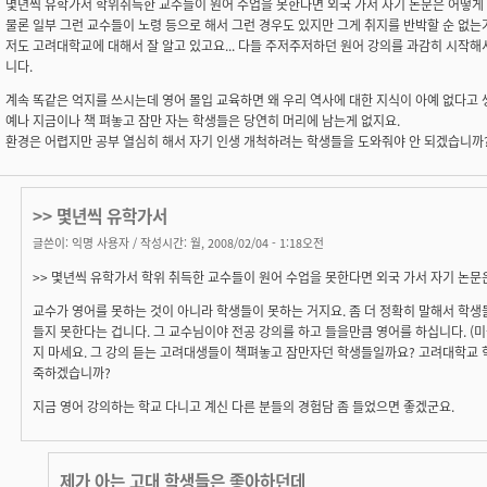
몇년씩 유학가서 학위취득한 교수들이 원어 수업을 못한다면 외국 가서 자기 논문은 어떻게
물론 일부 그런 교수들이 노령 등으로 해서 그런 경우도 있지만 그게 취지를 반박할 순 없는
저도 고려대학교에 대해서 잘 알고 있고요... 다들 주저주저하던 원어 강의를 과감히 시작해
니다.
계속 똑같은 억지를 쓰시는데 영어 몰입 교육하면 왜 우리 역사에 대한 지식이 아예 없다고
예나 지금이나 책 펴놓고 잠만 자는 학생들은 당연히 머리에 남는게 없지요.
환경은 어렵지만 공부 열심히 해서 자기 인생 개척하려는 학생들을 도와줘야 안 되겠습니까
>> 몇년씩 유학가서
글쓴이:
익명 사용자
/ 작성시간: 월, 2008/02/04 - 1:18오전
>> 몇년씩 유학가서 학위 취득한 교수들이 원어 수업을 못한다면 외국 가서 자기 논문
교수가 영어를 못하는 것이 아니라 학생들이 못하는 거지요. 좀 더 정확히 말해서 학생
들지 못한다는 겁니다. 그 교수님이야 전공 강의를 하고 들을만큼 영어를 하십니다. (
지 마세요. 그 강의 듣는 고려대생들이 책펴놓고 잠만자던 학생들일까요? 고려대학교
죽하겠습니까?
지금 영어 강의하는 학교 다니고 계신 다른 분들의 경험담 좀 들었으면 좋겠군요.
제가 아는 고대 학생들은 좋아하던데