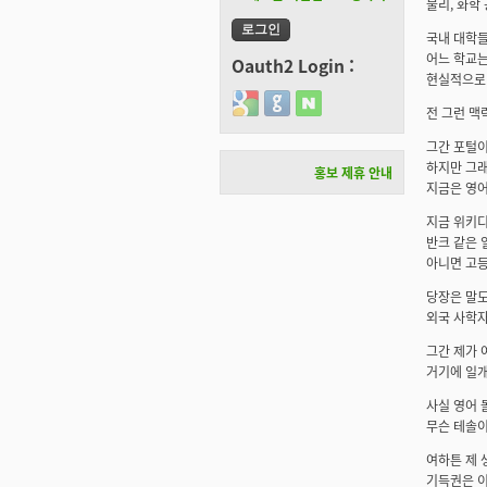
물리, 화학
국내 대학들
어느 학교는
Oauth2 Login :
현실적으로 
Login with Google
Login with GitHub
Login with Naver
전 그런 맥
그간 포털이
하지만 그래
홍보 제휴 안내
지금은 영어
지금 위키디
반크 같은 
아니면 고등
당장은 말도
외국 사학자
그간 제가 
거기에 일개
사실 영어 
무슨 테솔이
여하튼 제 
기득권은 이