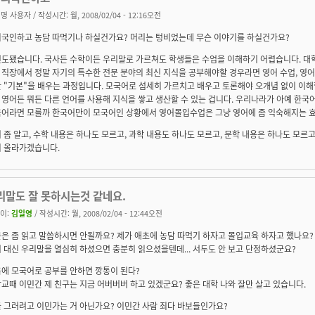
명 사용자
/ 작성시간: 월, 2008/02/04 - 12:16오전
외국인하고 농담 따먹기나 하실건가요? 머리는 텅비었는데 무슨 이야기를 하실건가요?
전도됐습니다. 국사든 수학이든 우리말로 가르쳐도 학생들은 수업을 이해하기 어렵습니다. 대
직장에서 정말 자기의 특수한 전문 분야의 최신 지식을 공부해야할 경우라면 영어 수업, 영
 "기본"을 배우는 과정입니다. 모국어로 섬세히 가르치고 배우고 토론해야 오개념 없이 이
영어든 뭐든 다른 언어를 사용해 지식을 쌓고 생산할 수 있는 겁니다. 우리나라가 아예 한국
국어라면 모를까 한국어만이 모국어인 상황에서 영어몰입수업은 그냥 영어에 좀 익숙해지는 효
 좀 알고, 수학 내용은 하나도 모르고, 과학 내용도 하나도 모르고, 문학 내용은 하나도 모르고
이 올라가겠습니다.
리말도 잘 못하시는것 같네요.
이:
김일영
/ 작성시간: 월, 2008/02/04 - 12:44오전
은 좀 읽고 말씀하시면 안될까요? 제가 애초에 농담 따먹기 하자고 몰입교육 하자고 했나요?
 대신 우리말을 열심히 하셨으면 충분히 읽으셨을텐데... 서두도 안 보고 단정하셨군요?
에 모국어로 공부를 안하면 깡통이 된다?
교때 이민간 제 친구는 지금 어버버버 하고 있겠군요? 좋은 대학 나와 잘만 살고 있습니다.
 그러려고 이민가는 거 아닌가요? 이민간 사람 죄다 바보들인가요?