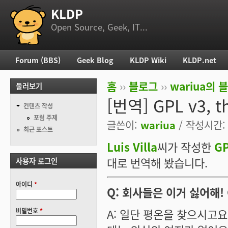
KLDP
부 메뉴
Open Source, Geek, IT...
Forum (BBS)
Geek Blog
KLDP Wiki
KLDP.net
주 메뉴
홈
››
블로그
››
wariua의 
둘러보기
현재 위치
[번역] GPL v3, t
컨텐츠 작성
포럼 주제
글쓴이:
wariua
/ 작성시간: 일
최근 포스트
Luis Villa
씨가 작성한
GP
대로 번역해 봤습니다.
사용자 로그인
아이디
*
Q: 회사들은 이거 싫어해!
A: 일단 평온을 찾으시고
비밀번호
*