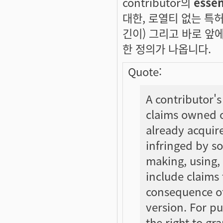
contributor의
essen
대한, 로열티 없는 특
긴이) 그리고 바로 앞에 있
한 정의가 나옵니다.
Quote:
A contributor's
claims owned o
already acquir
infringed by s
making, using, 
include claims 
consequence of
version. For pu
the right to gr