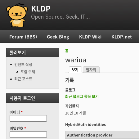
KLDP
부 메뉴
Open Source, Geek, IT...
Forum (BBS)
Geek Blog
KLDP Wiki
KLDP.net
주 메뉴
홈
둘러보기
현재 위치
wariua
컨텐츠 작성
보기
발자취
기본탭
포럼 주제
(활성탭)
최근 포스트
기록
블로그
최근 블로그 항목 보기
사용자 로그인
가입한지
아이디
*
20년 10 개월
HybridAuth identities
비밀번호
*
Authentication provider