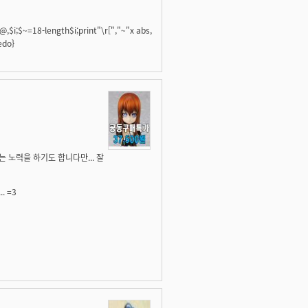
i;$~=18-length$i;print"\r[","~"x abs,
edo}
 노력을 하기도 합니다만... 잘
 =3