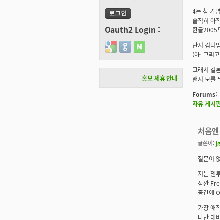
4는 참 가볍던
솔직히 아직
Oauth2 Login :
한글2005도
단지 컴터업
Login with Google
Login with GitHub
Login with Naver
(아~그리고 
그래서 결론
홍보 제휴 안내
왠지 모를 무
Forums:
자유 게시
처음엔
글쓴이:
jg
질문이 없
저는 젠투
잠깐 Fr
중간에 Op
가장 애착
다만 데