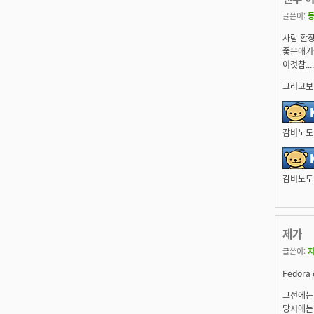
글쓴이:
사람 환장
좋은애기을
이것참....
그러고보니
감비노도 
감비노도 
제가
글쓴이:
Fedor
그전에는 
당시에는