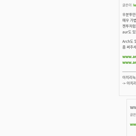
글쓴이:
l
우분투만
매우 가볍
젠투처럼 
aur도 있는
Arch도 
좀 써주세요
www.ar
www.ar
-----------
아치리눅
-> 아치
ww
글쓴
www