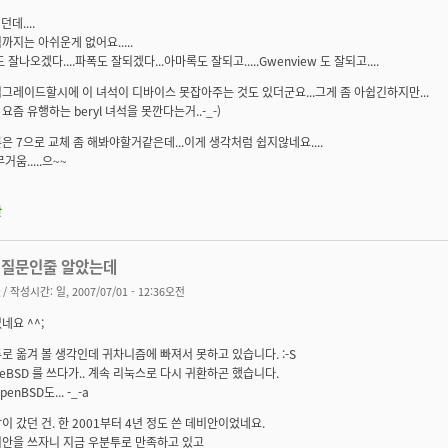
데....
까지는 아쉬운게 없어요.....
 잘나오겠다....파폭도 잘되겠다...아마록도 잘되고.....Gwenview 도 잘되고....
그레이드할시에 이 녀석이 디바이스 못잡아주는 것도 있더군요...그게 좀 아쉽긴하지만...
요즘 유행하는 beryl 녀석을 못깐다는거..-_-)
은 7으로 교체 좀 해봐야할거같은데...이게 생각처럼 쉽지않네요....
거움.....으~~
판
 질문인줄 알았는데
/ 작성시간: 일, 2007/07/01 - 12:36오전
네요 ^^;
로 옮겨 볼 생각인데 귀차니즘에 빠져서 못하고 있습니다. :-S
eeBSD 를 쓰다가.. 계속 리눅스로 다시 귀환하곤 했습니다.
enBSD도... -_-a
이 갔던 건. 한 2001부터 4년 정도 쓴 데비안이었네요.
비안을 쓰자니 지금 우분투로 만족하고 있고