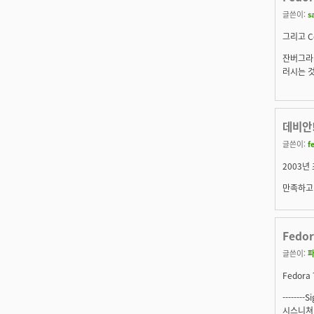
글쓴이:
s
그리고 Co
잔버그라
러시는 것
데비안
글쓴이:
f
2003년
만족하고 
Fedo
글쓴이:
Fedora
--------S
시스니쳐 