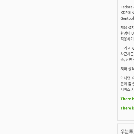
Fedora
KDE에 
Gento
처음 설치
환경이 U
적응하기
그리고, 
차근차근
즉, 한번
저와 성격
아니면, 
돈이 좀 
서비스 지
There i
There i
우분투