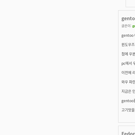
gent
글쓴이:
g
gento
윈도우즈 
첨에 우분
pc에서
이전에 
와우 파란
지금은 
gento
고기맛을 
Fedo