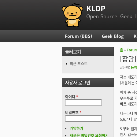
KLDP
부 메뉴
Open Source, Geek, I
Forum (BBS)
Geek Blog
K
주 메뉴
홈
››
Foru
둘러보기
현재 위
[잡담
최근 포스트
글쓴이:
등짝
저는 페도라
사용자 로그인
(처음에는 
이제 좀 지
아이디
*
우분투로 
바로 페도라
비밀번호
*
더군다나 페
5,6,7 다 
가입하기
5 부터 왠
왠지 컴퓨터
새로운 비밀번호 요청하기