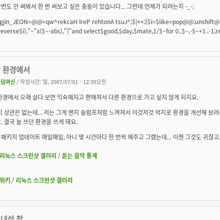
번도 안 써봐서 한 번 써보고 싶은 충동이 있습니다... 그런데 언제가 되려는지 -_-;
jin_JEON=@@=qw^rekcaH lreP rehtonA tsuJ^;$|++;{$i=$like=pop@@;unshift@@,$
 reverse$i),"~"x($~-abs),"]"and select$good,$day,$mate,1/$~for 0..$~,-$~+1..-1;r
한 환경에서
랜덤여신
/ 작성시간: 일, 2007/07/01 - 12:39오전
환경에서 오래 살다 보면 익숙해지고 편해져서 다른 환경으로 가고 싶지 않게 되지요.
지 상관은 없는데... 저는 그게 왠지 슬럼프처럼 느껴져서 이것저것 억지로 환경을 개선해 보려는
. 결국 늘 쓰던 환경을 쓰게 돼요.
패키지 업데이트 매일매일, 아니 몇 시간마다 한 번씩 해주고 그랬는데... 이젠 그것도 귀찮고...
리눅스 스크린샷 갤러리
/
듣는 음악 통계
위키
/
리눅스 스크린샷 갤러리
녀석 참....