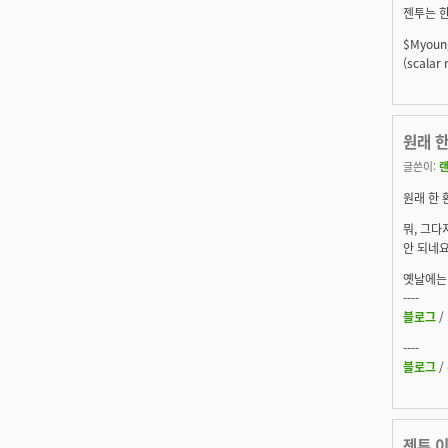
젠투는 한
$Myoung
(scalar
원래 
글쓴이:
원래 한 
뭐, 그다
안 되네요
옛날에는 
----
블로그
/
----
블로그
/
젠투 이