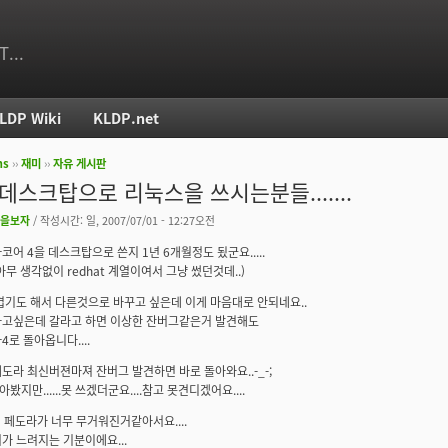
T...
LDP Wiki
KLDP.net
ms
››
재미
››
자유 게시판
치
]데스크탑으로 리눅스을 쓰시는분들.......
을보자
/ 작성시간: 일, 2007/07/01 - 12:27오전
코어 4을 데스크탑으로 쓴지 1년 6개월정도 됬군요.....
아무 생각없이 redhat 계열이여서 그냥 썼던것데..)
겹기도 해서 다른것으로 바꾸고 싶은데 이게 마음대로 안되네요..
가고싶은데 갈라고 하면 이상한 잔버그같은거 발견해도
4로 돌아옵니다....
도라 최신버젼마져 잔버그 발견하면 바로 돌아와요..-_-;
깔아봤지만......못 쓰겠더군요....참고 못견디겠어요....
지 페도라가 너무 무거워진거같아서요....
가 느려지는 기분이에요...