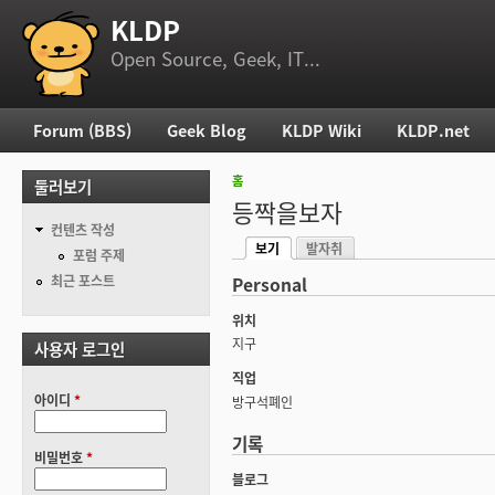
KLDP
부 메뉴
Open Source, Geek, IT...
Forum (BBS)
Geek Blog
KLDP Wiki
KLDP.net
주 메뉴
홈
둘러보기
현재 위치
등짝을보자
컨텐츠 작성
보기
발자취
기본탭
포럼 주제
(활성탭)
최근 포스트
Personal
위치
지구
사용자 로그인
직업
아이디
*
방구석폐인
기록
비밀번호
*
블로그