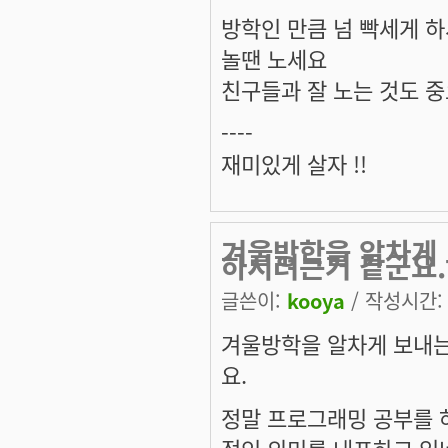
방학인 만큼 넘 빡세게 
놀땐 노세요
친구들과 잘 노는 것도 
----
재미있게 살자 !!
겨울방학을 알차게
하시려는거 같군요.
글쓴이:
kooya
/ 작성시간: 월
겨울방학을 알차게 보내는
요.
정말 프로그래밍 공부를 
적인 의미를 내포하고 있네