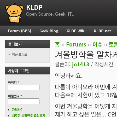
KLDP
부 메뉴
Open Source, Geek, IT...
Forum (BBS)
Geek Blog
KLDP Wiki
KLDP.net
주 메뉴
홈
››
Forums
››
이슈
››
토론
둘러보기
현재 위치
겨울방학을 알차게
최근 포스트
글쓴이:
jo1413
/ 작성시간: 일
사용자 로그인
안녕하세요.
아이디
*
다름이 아니오라 이번에 겨
다음주에 시험이 있고 16
비밀번호
*
이번 겨울방학을 어떻게 지
가입하기
제가 하고 싶은 일은...
새로운 비밀번호 요청하기