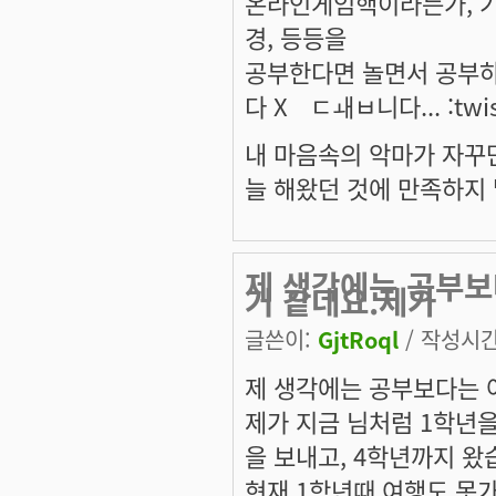
온라인게임핵이라든가, 기
경, 등등을
공부한다면 놀면서 공부하는
다 Xㅤㄷㅙㅂ니다... :twis
내 마음속의 악마가 자꾸만
늘 해왔던 것에 만족하지 
제 생각에는 공부보
거 같네요.제가
글쓴이:
GjtRoql
/ 작성시간:
제 생각에는 공부보다는 
제가 지금 님처럼 1학년을
을 보내고, 4학년까지 왔
현재 1학년때 여행도 못가