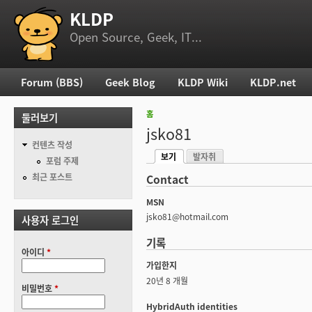
KLDP
부 메뉴
Open Source, Geek, IT...
Forum (BBS)
Geek Blog
KLDP Wiki
KLDP.net
주 메뉴
홈
둘러보기
현재 위치
jsko81
컨텐츠 작성
보기
발자취
기본탭
포럼 주제
(활성탭)
최근 포스트
Contact
MSN
jsko81@hotmail.com
사용자 로그인
기록
아이디
*
가입한지
20년 8 개월
비밀번호
*
HybridAuth identities