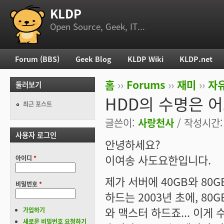
KLDP
부 메뉴
Open Source, Geek, IT...
Forum (BBS)
Geek Blog
KLDP Wiki
KLDP.net
주 메뉴
홈
››
Forums
››
재미
››
자
둘러보기
현재 위치
HDD의 수명은 
최근 포스트
글쓴이:
사랑천사
/ 작성시간: 수
사용자 로그인
안녕하세요?
이여송 사도요한입니다.
아이디
*
제가 서버에 40GB와 80G
비밀번호
*
하드는 2003년 초에, 80
와 맥스터 하드죠... 이게
가입하기
새로운 비밀번호 요청하기