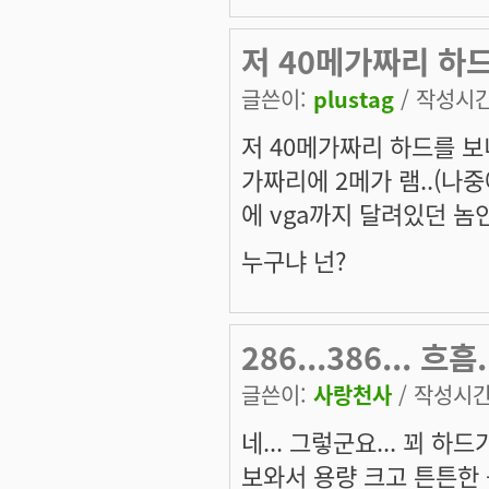
저 40메가짜리 하
글쓴이:
plustag
/ 작성시간:
저 40메가짜리 하드를 보니
가짜리에 2메가 램..(나중에
에 vga까지 달려있던 놈인
누구냐 넌?
286...386... 흐흠.
글쓴이:
사랑천사
/ 작성시간: 
네... 그렇군요... 꾀 
보와서 용량 크고 튼튼한 놈