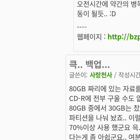
오전시간에 약간의 병목
동이 될듯.. :D
----
웹페이지 :
http://bz
큭.. 백업...
글쓴이:
사랑천사
/ 작성시간: 
80GB 짜리에 있는 자료를
CD-R에 전부 구울 수도 없
80GB 중에서 30GB는 
파티션을 나눠 놨죠.. 이
70%이상 사용 했군요 윽
다는게 좀 아쉽군요.. 여