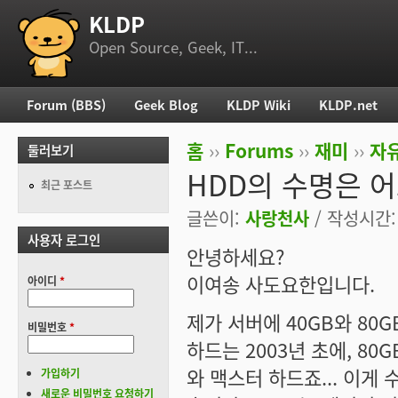
KLDP
부 메뉴
Open Source, Geek, IT...
Forum (BBS)
Geek Blog
KLDP Wiki
KLDP.net
주 메뉴
홈
››
Forums
››
재미
››
자
둘러보기
현재 위치
HDD의 수명은 
최근 포스트
글쓴이:
사랑천사
/ 작성시간: 수
사용자 로그인
안녕하세요?
이여송 사도요한입니다.
아이디
*
제가 서버에 40GB와 80G
비밀번호
*
하드는 2003년 초에, 80
와 맥스터 하드죠... 이게
가입하기
새로운 비밀번호 요청하기