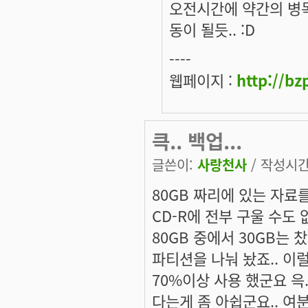
오전시간에 약간의 병목
동이 될듯.. :D
----
웹페이지 :
http://bz
큭.. 백업...
글쓴이:
사랑천사
/ 작성시간: 
80GB 짜리에 있는 자료를
CD-R에 전부 구울 수도 없
80GB 중에서 30GB는 
파티션을 나눠 놨죠.. 이
70%이상 사용 했군요 윽
다는게 좀 아쉽군요.. 여