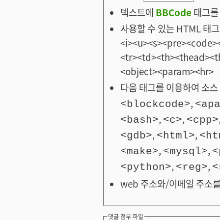
텍스트에
BBCode
태그를 
사용할 수 있는 HTML 태그: <
<i><u><s><pre><code><
<tr><td><th><thead>
<object><param><hr>
다음 태그를 이용하여 소스 
,
<blockcode>
<ap
,
,
<bash>
<c>
<cpp>
,
,
<gdb>
<html>
<ht
,
,
<make>
<mysql>
<
,
,
<python>
<reg>
<
web 주소와/이메일 주소를
댓글 첨부 파일