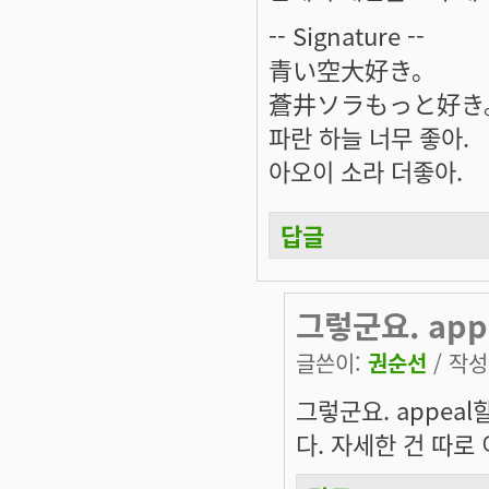
-- Signature --
青い空大好き。
蒼井ソラもっと好き
파란 하늘 너무 좋아.
아오이 소라 더좋아.
답글
그렇군요. app
글쓴이:
권순선
/ 작성시
그렇군요. appea
다. 자세한 건 따로 