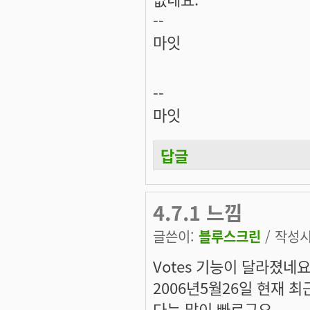
--
마잇
--
마잇
답글
4.7.1 느낌
글쓴이:
블루스크린
/ 작성시간
Votes 기능이 달라졌네요 -
2006년5월26일 현재 
다는 많이 빠르구요