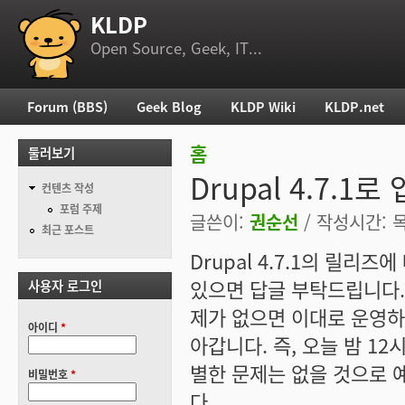
KLDP
부 메뉴
Open Source, Geek, IT...
Forum (BBS)
Geek Blog
KLDP Wiki
KLDP.net
주 메뉴
홈
둘러보기
현재 위치
Drupal 4.7.
컨텐츠 작성
포럼 주제
글쓴이:
권순선
/ 작성시간: 목,
최근 포스트
Drupal 4.7.1의 릴
있으면 답글 부탁드립니다. 
사용자 로그인
제가 없으면 이대로 운영하고
아이디
*
아갑니다. 즉, 오늘 밤 1
별한 문제는 없을 것으로 
비밀번호
*
다.