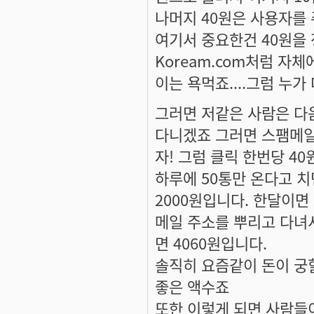
나머지 40원은 사용자를 
여기서 중요한건 40원을 
Koream.com처럼 자체
이는 욕먹죠....그럼 누
그러면 저같은 사람은 다
다니겠죠 그러면 스팸메일
자! 그럼 클릭 한번당 4
하루에 50통만 온다고 치
2000원입니다. 한달이면
메일 주소를 뿌리고 다녀
면 4060원입니다.
솔직히 요즘같이 돈이 궁할
좋은 액수죠
또한 이렇게 되면 사람들