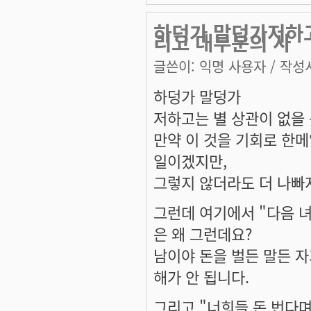
하덩가 말덩가저하고
리고 대부분의 사
글쓴이:
익명 사용자
/ 작성시
하덩가 말덩가
저하고는 별 상관이 없을 
만약 이 것을 기회로 한메
일이겠지만,
그렇지 않더라도 더 나빠지
그런데 여기에서 "다음 
은 왜 그런데요?
남이야 돈을 벌든 말든 자
해가 안 됩니다.
그리고 "너희들 돈 번다며