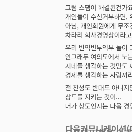
그럼 스팸이 해결된건가요
개인들이 수신거부하면, 
아님, 개인회원에게 무조
차라리 회사경영상이라고 하
우리 빈익빈부익부 놀이 
안그래두 여의도에서 노
지네들 생각하는 것만도 
경제를 생각하는 사람끼리 
전 찬성도 반대도 아니지
상도를 지키는 것이...
머가 상도인지는 다음 경영
다음커뮤니케이션(대