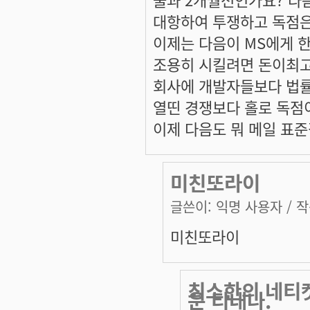
대항하여 투쟁하고 독점은
이제는 다음이 MS에게 
조용히 시킬려면 돈이최
회사에 개발자들보다 법률
열띤 경쟁보다 홀로 독점
이제 다음도 뭐 메일 표
미친또라이
글쓴이:
익명 사용자
/ 작
미친또라이
최소한의 네티
운 티내나.