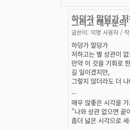
하덩가 말덩가 저
그리고 대부분의
글쓴이:
익명 사용자
/ 작
하덩가 말덩가
저하고는 별 상관이 없을
만약 이 것을 기회로 
길 일이겠지만,
그렇지 않더라도 더 나빠
--
매우 않좋은 시각을 가
"나와 상관 없으면 끝
좀더 넗은 시각으로 