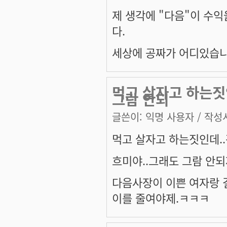
제 생각에 "다음"이 수익
다.
세상에 공짜가 어디있습니
먹고 살자고 하는짓
그람 안되
글쓴이:
익명 사용자
/ 작성시
먹고 살자고 하는짓인데..
흐미야..그래도 그람 안되
다음사장이 이쁜 여자랑 결
이를 줄여야제.ㅋㅋㅋ