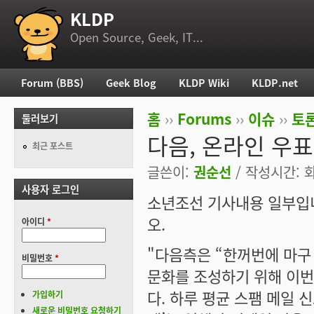
KLDP
부 메뉴
Open Source, Geek, IT...
Forum (BBS)
Geek Blog
KLDP Wiki
KLDP.net
주 메뉴
홈
››
Forums
››
이슈
››
토론
둘러보기
현재 위치
다음, 온라인 우
최근 포스트
글쓴이:
권순선
/ 작성시간: 화,
사용자 로그인
소년조선 기사내용 일부입니
오.
아이디
*
"다음측은 “한꺼번에 마구
비밀번호
*
문화를 조성하기 위해 이번 
다. 하루 평균 스팸 메일 
가입하기
새로운 비밀번호 요청하기