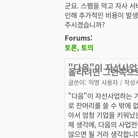
군요. 스팸을 막고 자사 
인해 추가적인 비용이 발생
주시겠습니까?
Forums:
토론, 토의
"다음"이 자선사업
올리려면 그런쪽으
글쓴이:
익명 사용자
/ 작성시
"다음"이 자선사업하는 기
로 잔머리를 쓸 수 밖에 
아서 엄청 기업을 키워났는
제 생각에, 다음의 사업전
않으면 될 거라 생각합니