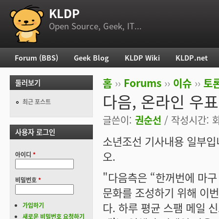
KLDP
부 메뉴
Open Source, Geek, IT...
Forum (BBS)
Geek Blog
KLDP Wiki
KLDP.net
주 메뉴
홈
››
Forums
››
이슈
››
토론
둘러보기
현재 위치
다음, 온라인 우
최근 포스트
글쓴이:
권순선
/ 작성시간: 화,
사용자 로그인
소년조선 기사내용 일부입니
오.
아이디
*
"다음측은 “한꺼번에 마구
비밀번호
*
문화를 조성하기 위해 이번 
다. 하루 평균 스팸 메일 
가입하기
새로운 비밀번호 요청하기