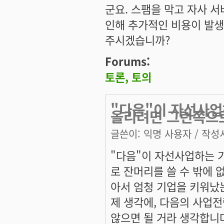
군요. 스팸을 막고 자사 
인해 추가적인 비용이 발생
주시겠습니까?
Forums:
토론, 토의
"다음"이 자선사업
올리려면 그런쪽으
글쓴이:
익명 사용자
/ 작성시
"다음"이 자선사업하는 기
로 잔머리를 쓸 수 밖에 
아서 엄청 기업을 키워났는
제 생각에, 다음의 사업전
않으면 될 거라 생각합니