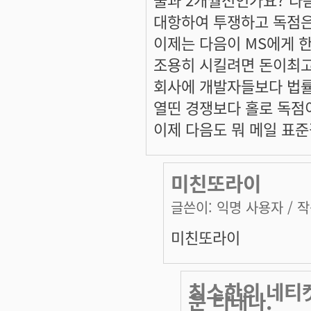
대항하여 투쟁하고 독점은
이제는 다음이 MS에게 
조용히 시킬려면 돈이최
회사에 개발자들보다 법률
열띤 경쟁보다 홀로 독점
이제 다음도 뭐 메일 표
미친또라이
글쓴이:
익명 사용자
/ 작
미친또라이
최소한의 네티
운 티내나.