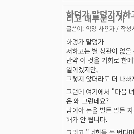
하덩가 말덩가저하고
리고 대부분의 사
글쓴이:
익명 사용자
/ 작성시
하덩가 말덩가
저하고는 별 상관이 없을 
만약 이 것을 기회로 한메
일이겠지만,
그렇지 않더라도 더 나빠지
그런데 여기에서 "다음 
은 왜 그런데요?
남이야 돈을 벌든 말든 자
해가 안 됩니다.
그리고 "너희들 돈 번다며