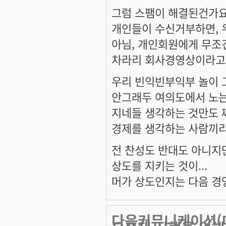
그럼 스팸이 해결된건가요
개인들이 수신거부하면, 
아님, 개인회원에게 무조
차라리 회사경영상이라고 하
우리 빈익빈부익부 놀이 
안그래두 여의도에서 노
지네들 생각하는 것만도 
경제를 생각하는 사람끼리 
전 찬성도 반대도 아니지
상도를 지키는 것이...
머가 상도인지는 다음 경영
다음커뮤니케이션(대