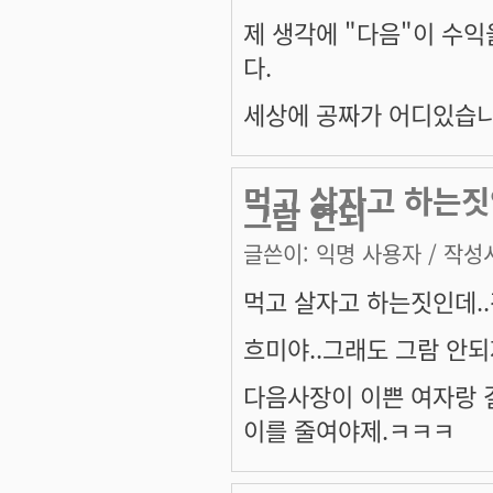
제 생각에 "다음"이 수익
다.
세상에 공짜가 어디있습니
먹고 살자고 하는짓
그람 안되
글쓴이:
익명 사용자
/ 작성시
먹고 살자고 하는짓인데..
흐미야..그래도 그람 안되
다음사장이 이쁜 여자랑 결
이를 줄여야제.ㅋㅋㅋ