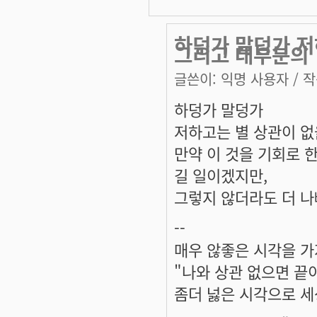
하덩가 말덩가 저
그리고 대부분의
글쓴이:
익명 사용자
/ 작
하덩가 말덩가
저하고는 별 상관이 없을
만약 이 것을 기회로 
길 일이겠지만,
그렇지 않더라도 더 나빠
--
매우 않좋은 시각을 가
"나와 상관 없으면 끝
좀더 넗은 시각으로 