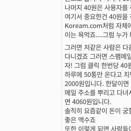
나머지 40원은 사용자를 
여기서 중요한건 40원을 
Koream.com처럼 자체
이는 욕먹죠....그럼 누
그러면 저같은 사람은 다
다니겠죠 그러면 스팸메일
자! 그럼 클릭 한번당 4
하루에 50통만 온다고 치
2000원입니다. 한달이면
메일 주소를 뿌리고 다녀
면 4060원입니다.
솔직히 요즘같이 돈이 궁할
좋은 액수죠
또한 이렇게 되면 사람들