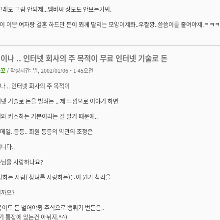
그래도 그람 안되제...엠비씨 상도도 안보는가뵈.
 이쁜 여자랑 결혼 하드만 돈이 쬐께 딸리는 모양이제롸..우짤깡..씀씀이를 줄여야제.ㅋㅋㅋ
이나 .. 인터넷 회사의 주 목적이 무료 인터넷 기술로 돈
똥꼬
/ 작성시간: 일, 2002/01/06 - 1:45오전
나 .. 인터넷 회사의 주 목적이
넷 기술로 돈을 벌려는 .. 제 느낌으로 이야기 하면
와 키스하는 기분이라는 걸 알기 때문에..
. 메일..등등.. 회원 등등의 약관의 조정은
니다..
손님을 사랑하나요?
망하는 사람( 창녀를 사랑하는)들이 뭔가 착각을
닐까요?
 재웅이도 돈 벌어야쥥 주식으로 뻥튀기 번돈은..
자기 통장에 있는건 아뉘지.^^)