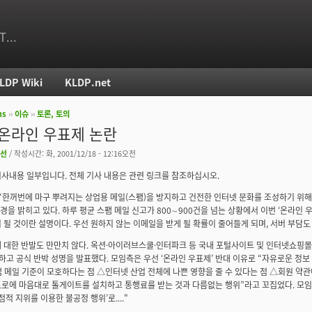
T...
LDP Wiki
KLDP.net
ms
››
이슈
››
토론, 토의
치
 온라인 우표제 논란
선
/ 작성시간: 화, 2001/12/18 - 12:16오전
사내용 일부입니다. 전체 기사 내용은 관련 링크를 참조하십시오.
“한꺼번에 마구 뿌려지는 상업용 메일(스팸)을 방지하고 건전한 인터넷 문화를 조성하기 위해
배경을 밝히고 있다. 하루 평균 스팸 메일 신고가 800∼900건을 넘는 상황에서 이번 ‘온라인 
 될 것이란 설명이다. 우선 원하지 않는 이메일을 받게 될 확률이 줄어들게 되며, 서버 부담도
 대한 반발도 만만치 않다. 옥션·아이러브스쿨·인터파크 등 국내 포털사이트 및 인터넷쇼핑몰 2
성하고 공식 반박 성명을 발표했다. 모임측은 우선 ‘온라인 우표제’ 반대 이유로 “자유로운 정
 메일 기준이 모호하다는 점 △인터넷 산업 전체에 나쁜 영향을 줄 수 있다는 점 △회원 약관
로에 마음대로 톨게이트를 설치하고 통행료를 받는 것과 다름없는 행위”라고 꼬집었다. 모임측
점적 지위를 이용한 불공정 행위’로...."