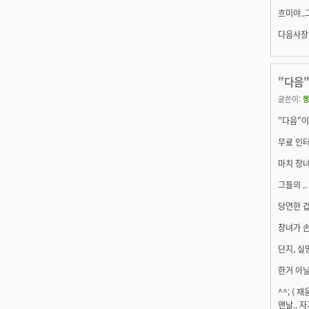
흐미야..
다음사장이
"다음"
글쓴이:
"다음"이
무료 인터
마치 창녀
그들의 .
당연한 겁
창녀가 
단지, 실
한거 아
^^; (
맨날.. 