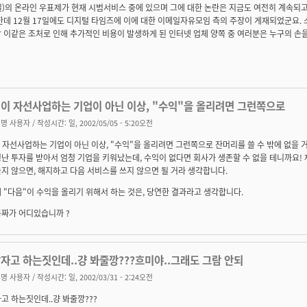
)의 온라인 우표제가 현재 시범서비스 중에 있으며 그에 대한 논란은 지금도 여전히 계속되고 
한데 12월 17일에도 디지털 타임즈에 이에 대한 이메일자유모임 측의 주장이 게재되었군요. 
 이같은 조처로 인해 추가적인 비용이 발생하게 된 인터넷 업체 양쪽 중 여러분은 누구의 손
"이 자선사업하는 기업이 아닌 이상, "수익"을 올리려면 그런쪽으로
명 사용자
/ 작성시간: 일, 2002/05/05 - 5:20오전
 자선사업하는 기업이 아닌 이상, "수익"을 올리려면 그런쪽으로 잔머리를 쓸 수 밖에 없을 
난 투자를 받아서 엄청 기업을 키워났는데, 수익이 없다면 회사가 생존할 수 없을 테니까요! 
지 않으면, 해지하고 다음 서비스를 쓰지 않으면 될 거라 생각합니다.
 "다음"이 수익을 올리기 위해서 하는 것은, 당연한 결과라고 생각합니다.
공짜가 어디있습니까 ?
자고 하는짓인데..걍 봐줄깡???흐미야..그래도 그람 안되
명 사용자
/ 작성시간: 일, 2002/03/31 - 2:24오전
고 하는짓인데..걍 봐줄깡???