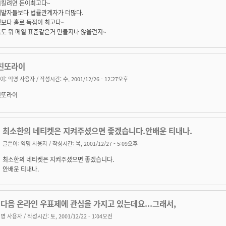
시킬려면 돈이최고다~
개발자들보다 법률관계자가 더많다.
쟁보다 홀로 독점이 최고다~
음도 뭐 메일 표준같은거 만들지나 않을런지~
친또라이
이:
익명 사용자
/ 작성시간: 수, 2001/12/26 - 12:27오후
친또라이
최소한의 네티켓은 지켜주셨으면 좋겠습니다.안배운 티내나.
글쓴이:
익명 사용자
/ 작성시간: 목, 2001/12/27 - 5:09오후
최소한의 네티켓은 지켜주셨으면 좋겠습니다.
안배운 티내나.
 다음 온라인 우표제에 관심을 가지고 있는데요...그래서,
명 사용자
/ 작성시간: 토, 2001/12/22 - 1:04오전