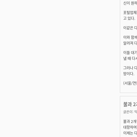
신이 원하
포털업체
고 있다.
이같은 
이와 함께
알려져 
이들 대
낼 때 다
그러나 
망이다.
(서울/연
불과 
글쓴이:
익
불과 2개
대항하여
이제는 다