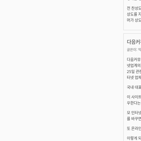
전 찬성도
상도를 지
머가 상도
다음커
글쓴이:
익
다음커뮤
넷업계의 
25일 관
터넷 업체
국내 대표
이 사이
우한다는
모 인터
를 바꾸
또 온라인
이렇게 되