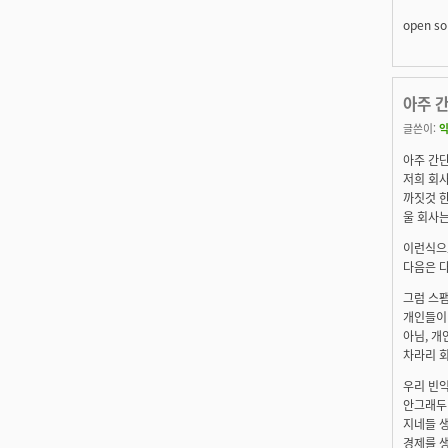
open s
아주 간
글쓴이:
익
아주 간단
저희 회사
까짓것 한
울 회사는
이런식으
다음은 
그럼 스
개인들이
아님, 
차라리 회
우리 빈
안그래두
지네들 생
경제를 생