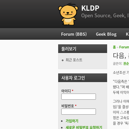
KLDP
부 메뉴
Open Source, Geek, I
Forum (BBS)
Geek Blog
K
주 메뉴
홈
››
Foru
둘러보기
현재 위
다음,
최근 포스트
글쓴이:
권순
소년조선 기
사용자 로그인
"다음측은 
됐다.”며 
아이디
*
두에 이익이
그러나 이에
비밀번호
*
임)’을 결
이어 △스팸
정은 고속도
가입하기
을 경우 ‘독
새로운 비밀번호 요청하기