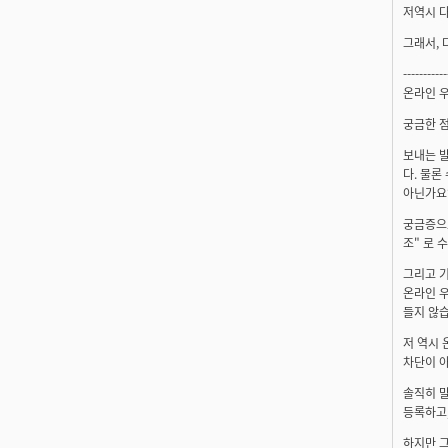
저역시 다
그래서, 
-----------
온라인 우
궁금한 점
보내는 
다. 물론
아닌가요
궁금증으
조" 로 
그리고 기
온라인 
들지 않습
저 역시
차단이 아
솔직히 
등록하고,
하지만 그