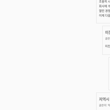
조용히 
회사에 
열띤 경
이제 다
미
글쓴
미
저역시
글쓴이:
익