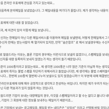
음 온라인 우표제에 관심을 가지고 있는데요...
다음측에 문의메일을 보냈었습니다. 그 메일내용을 여기다가 올립니다. 제가 생각하는 내용이
-------------------------------
표제에 대한 내용 잘 읽었습니다.
과, 제 의견이 있어 이렇게 메일 보냅니다...
발신자는 한메일이 아닌 다른 메일서비스를 이용하여 메일을 보낼텐데, 어떻게 한메일에서 
 수신자 란에는 받는사람이 쭉 열거되어 있지만, 만약 "숨은참조" 로 해서 보낼경우에는 수
?
로 말씀드리는 이유는, 물론 기업의 경우에는 이런식으로 보낼리 없겠으나, 스팸메일을 보내
수신자를 대량 등록하지 보내지 않겠는가 하는 생각이 들기 때문입니다.
준이 1000통이라고 읽었는데요... 제 생각엔 1000통은 너무 많은 기준이 아닐까 하는 생각도 
우표제의 취지는 불법 스팸을 차단하기 위해서라고 들었습니다만, 제 생각에는 불법 스패머들
니다... 한번에 100통씩 열번에 나누어 보낼수도 있지 않겠습니까?? 이 부분에 대해 해결방
 온라인우표제에 대해 매우 긍정적으로 생각하고 찬성하는 바입니다. 하지만 제가 우려가 되는
닌 다른 역효과가 있지 않을까 하는 것입니다.
말씀드리면 기업이 보내는 대량메일의 경우, 이것을 스팸메일이라고 할 수는 없다고 봅니다 네
 기업이 그 회원에 대한 정보를 보내주는 메일이기 때문이죠...
런 기업에서 보내는 광고메일을, 메일을 받는 네티즌은 "상업성" 이라고 선택해 버릴 것입