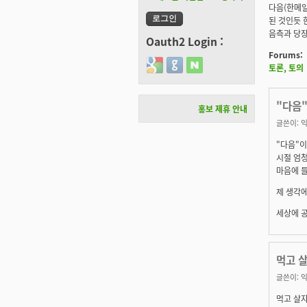
다음(한메일
된 것인듯 
음측과 당장
Oauth2 Login :
Forums:
Login with Google
Login with GitHub
Login with Naver
토론, 토의
"다음
홍보 제휴 안내
글쓴이:
익
"다음"이
시절 엄청
마음에 들
제 생각에
세상에 
먹고 살
글쓴이:
익
먹고 살자