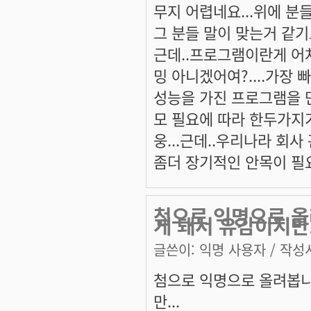
무지 어렵네요...위에 분들
그 분들 말이 맞는거 같기도
근데..프로그램이란게 어
밍 아니겠어여?....가장
성능을 가진 프로그램을 만
모 필요에 따라 한두가지가
웅...근데..우리나라 회사
좀더 장기적인 안목이 필요
첨으로 익명으로 올
게 돼서 유감이지만
글쓴이:
익명 사용자
/ 작성시
첨으로 익명으로 올려봅니
만...