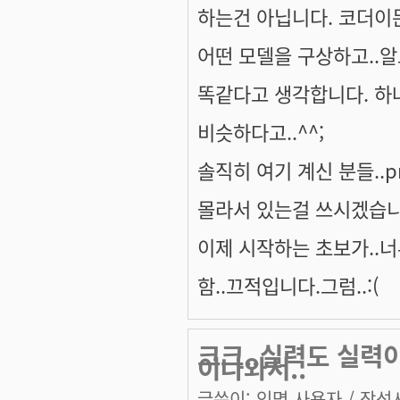
하는건 아닙니다. 코더이든
어떤 모델을 구상하고..
똑같다고 생각합니다. 하나
비슷하다고..^^;
솔직히 여기 계신 분들..pr
몰라서 있는걸 쓰시겠습니
이제 시작하는 초보가..너
함..끄적입니다.그럼..:(
크크..실력도 실력이
이나와서..
글쓴이:
익명 사용자
/ 작성시