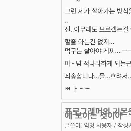
그런 제가 살아가는 방식
..
전..아무래도 모르겠는걸
할줄 아는건 없지...
먹구는 살아야 게찌....ㅡㅡ
아~ 넘 적나라하게 되는군여
죄송합니다...물...흐려서..
ㅃ ㅏ ~~~
프로그래머의 기본은
에 보이는 것이아
글쓴이:
익명 사용자
/ 작성시