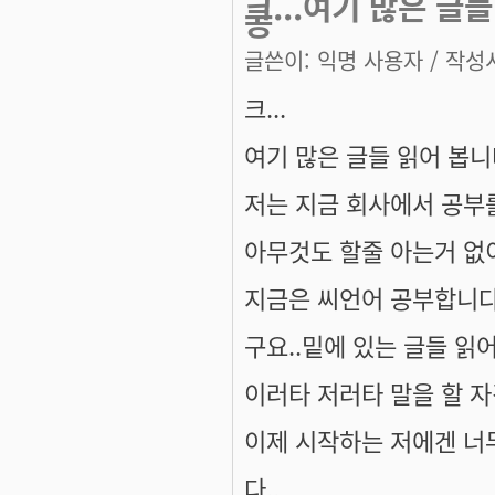
크...여기 많은 글
공
글쓴이:
익명 사용자
/ 작성시
크...
여기 많은 글들 읽어 봅니
저는 지금 회사에서 공부
아무것도 할줄 아는거 없
지금은 씨언어 공부합니다
구요..밑에 있는 글들 읽
이러타 저러타 말을 할 자
이제 시작하는 저에겐 너
다..