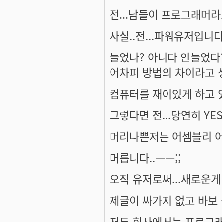
전...남들이 프로그래머라고
사실..전...파워유저입니다.
늘었나? 아니다 안늘었다?
어차피 방법의 차이라고 
컴퓨터를 재이있게 하고 있
그렇다면 전...당연히 YES
머리나쁜저는 어셈블리 어쩌
머릅니다..ㅡㅡ;;
오직 유저로써...새로운게 
제글이 싸가지 없고 바보
저두 회사에서는 프로그래