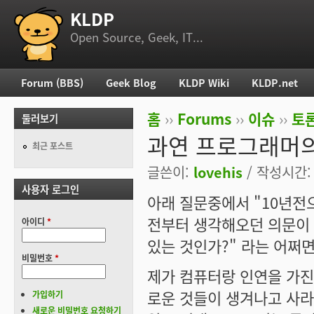
KLDP
부 메뉴
Open Source, Geek, IT...
Forum (BBS)
Geek Blog
KLDP Wiki
KLDP.net
주 메뉴
홈
››
Forums
››
이슈
››
토론
둘러보기
현재 위치
과연 프로그래머의
최근 포스트
글쓴이:
lovehis
/ 작성시간: 목
사용자 로그인
아래 질문중에서 "10년전
전부터 생각해오던 의문이 
아이디
*
있는 것인가?" 라는 어쩌면
비밀번호
*
제가 컴퓨터랑 인연을 가진지
로운 것들이 생겨나고 사라
가입하기
새로운 비밀번호 요청하기