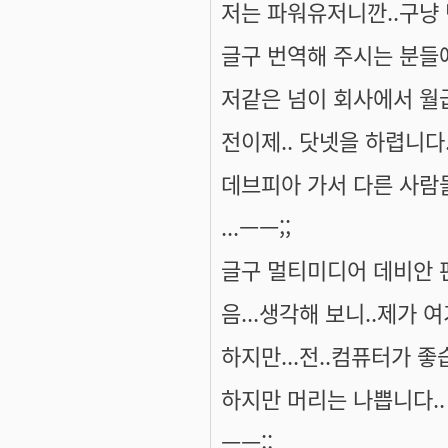
저는 파워유저니깐..구냥
글구 번역해 주시는 분들
저같은 넘이 회사에서 월
전이제.. 닷넷을 하렵니다
데브피아 가서 다른 사람
...ㅡㅡ;;
글구 멀티미디어 데비안 
음...생각해 보니..제가 
하지만...전..컴퓨터가 좋습
하지만 머리는 나쁩니다..
ㅡㅡ;;