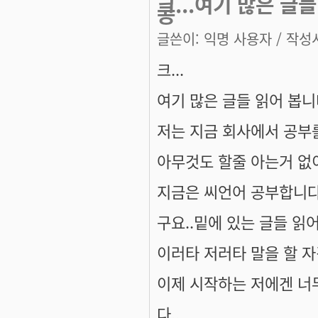
크...여기 많은 글
공
글쓴이:
익명 사용자
/ 작성시
크...
여기 많은 글들 읽어 봅니
저는 지금 회사에서 공부
아무것도 할줄 아는거 없
지금은 씨언어 공부합니다
구요..밑에 있는 글들 읽
이러타 저러타 말을 할 자
이제 시작하는 저에겐 너
다..