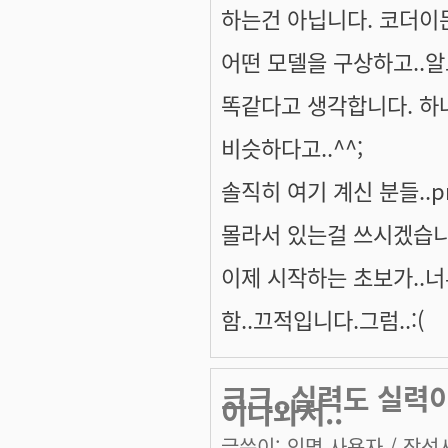
하는건 아닙니다. 코더이든
어떤 모델을 구상하고..
똑같다고 생각합니다. 하나
비슷하다고..^^;
솔직히 여기 계신 분들..pr
몰라서 있는걸 쓰시겠습니
이제 시작하는 초보가..너
함..끄적입니다.그럼..:(
크크..실력도 실력이
이나와서..
글쓴이:
익명 사용자
/ 작성시