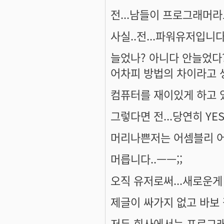
전...남들이 프로그래머라고
사실..전...파워유저입니다.
늘었나? 아니다 안늘었다?
어차피 방법의 차이라고 
컴퓨터를 재이있게 하고 있
그렇다면 전...당연히 YES
머리나쁜저는 어셈블리 어쩌
머릅니다..ㅡㅡ;;
오직 유저로써...새로운게 
제글이 싸가지 없고 바보
저두 회사에서는 프로그래