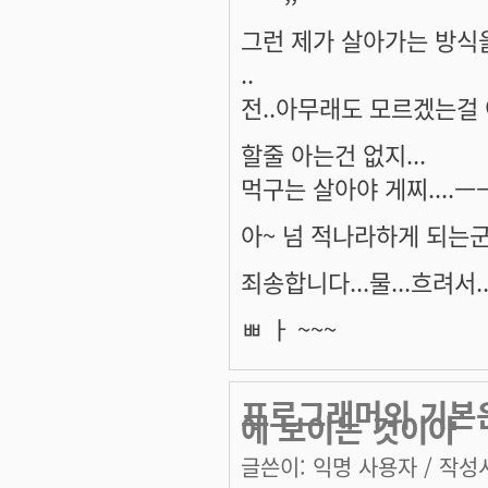
그런 제가 살아가는 방식
..
전..아무래도 모르겠는걸
할줄 아는건 없지...
먹구는 살아야 게찌....ㅡㅡ
아~ 넘 적나라하게 되는군여
죄송합니다...물...흐려서..
ㅃ ㅏ ~~~
프로그래머의 기본은
에 보이는 것이아
글쓴이:
익명 사용자
/ 작성시