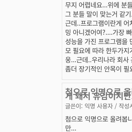
무지 어렵네요...위에 분들
그 분들 말이 맞는거 같기도
근데..프로그램이란게 어
밍 아니겠어여?....가장
성능을 가진 프로그램을 만
모 필요에 따라 한두가지가
웅...근데..우리나라 회사
좀더 장기적인 안목이 필요
첨으로 익명으로 올
게 돼서 유감이지만
글쓴이:
익명 사용자
/ 작성시
첨으로 익명으로 올려봅니
만...