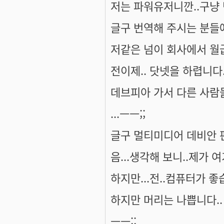
저는 파워유저니깐..구냥
글구 번역해 주시는 분들
저같은 넘이 회사에서 월
전이제.. 닷넷을 하렵니다
데브피아 가서 다른 사람
...ㅡㅡ;;
글구 멀티미디어 데비안 
음...생각해 보니..제가 
하지만...전..컴퓨터가 좋습
하지만 머리는 나쁩니다..
ㅡㅡ;;