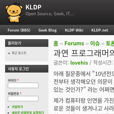
KLDP
부 메뉴
Open Source, Geek, IT...
Forum (BBS)
Geek Blog
KLDP Wiki
KLDP.net
주 메뉴
홈
››
Forums
››
이슈
››
토론
둘러보기
현재 위치
과연 프로그래머의
최근 포스트
글쓴이:
lovehis
/ 작성시간: 목
사용자 로그인
아래 질문중에서 "10년전
전부터 생각해오던 의문이 
아이디
*
있는 것인가?" 라는 어쩌면
비밀번호
*
제가 컴퓨터랑 인연을 가진지
로운 것들이 생겨나고 사라
가입하기
새로운 비밀번호 요청하기