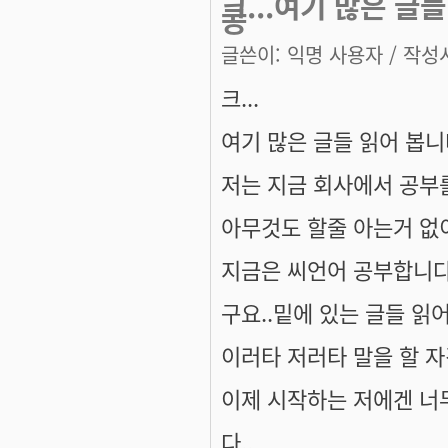
크...여기 많은 글
공
글쓴이:
익명 사용자
/ 작성시
크...
여기 많은 글들 읽어 봅니
저는 지금 회사에서 공부
아무것도 할줄 아는거 없
지금은 씨언어 공부합니다
구요..밑에 있는 글들 읽
이러타 저러타 말을 할 자
이제 시작하는 저에겐 너
다..