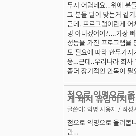
무지 어렵네요...위에 분들
그 분들 말이 맞는거 같기도
근데..프로그램이란게 어
밍 아니겠어여?....가장
성능을 가진 프로그램을 만
모 필요에 따라 한두가지가
웅...근데..우리나라 회사
좀더 장기적인 안목이 필요
첨으로 익명으로 올
게 돼서 유감이지만
글쓴이:
익명 사용자
/ 작성시
첨으로 익명으로 올려봅니
만...