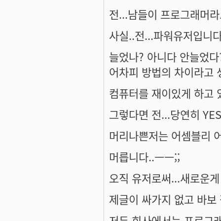
전...남들이 프로그래머라고
사실..전...파워유저입니다.
늘었나? 아니다 안늘었다?
어차피 방법의 차이라고 
컴퓨터를 재이있게 하고 있
그렇다면 전...당연히 YES
머리나쁜저는 어셈블리 어쩌
머릅니다..ㅡㅡ;;
오직 유저로써...새로운게 
제글이 싸가지 없고 바보
저두 회사에서는 프로그래