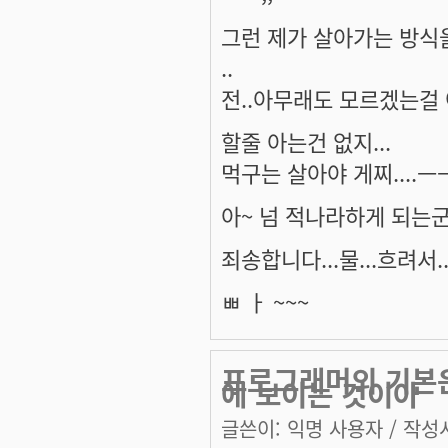
그런 제가 살아가는 방식
..
전..아무래도 모르겠는걸
할줄 아는건 없지...
먹구는 살아야 게찌....ㅡㅡ
아~ 넘 적나라하게 되는군여
죄송합니다...물...흐려서..
ㅃ ㅏ ~~~
프로그래머의 기본은
에 보이는 것이아
글쓴이:
익명 사용자
/ 작성시