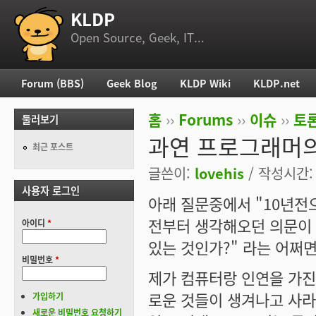
KLDP
부 메뉴
Open Source, Geek, IT...
Forum (BBS)
Geek Blog
KLDP Wiki
KLDP.net
주 메뉴
홈
››
Forums
››
이슈
››
토론
둘러보기
현재 위치
과연 프로그래머의
최근 포스트
글쓴이:
lovehis
/ 작성시간: 목
사용자 로그인
아래 질문중에서 "10년전
전부터 생각해오던 의문이 
아이디
*
있는 것인가?" 라는 어쩌면
비밀번호
*
제가 컴퓨터랑 인연을 가진지
로운 것들이 생겨나고 사라
가입하기
새로운 비밀번호 요청하기