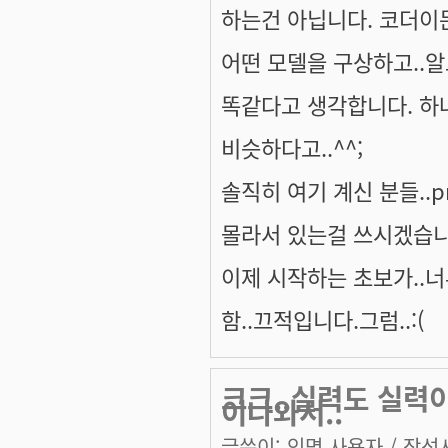
하는건 아닙니다. 코더이든
어떤 모델을 구상하고..
똑같다고 생각합니다. 하나
비슷하다고..^^;
솔직히 여기 계신 분들..pr
몰라서 있는걸 쓰시겠습니
이제 시작하는 초보가..너
함..끄적입니다.그럼..:(
크크..실력도 실력이
이나와서..
글쓴이:
익명 사용자
/ 작성시