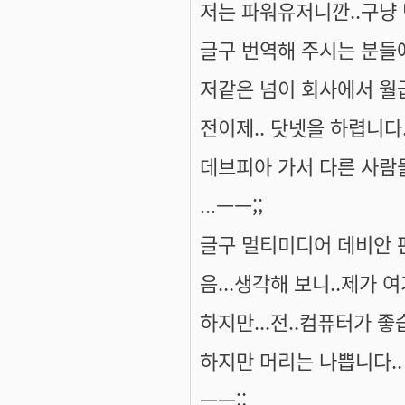
저는 파워유저니깐..구냥
글구 번역해 주시는 분들
저같은 넘이 회사에서 월
전이제.. 닷넷을 하렵니다
데브피아 가서 다른 사람
...ㅡㅡ;;
글구 멀티미디어 데비안 
음...생각해 보니..제가 
하지만...전..컴퓨터가 좋습
하지만 머리는 나쁩니다..
ㅡㅡ;;