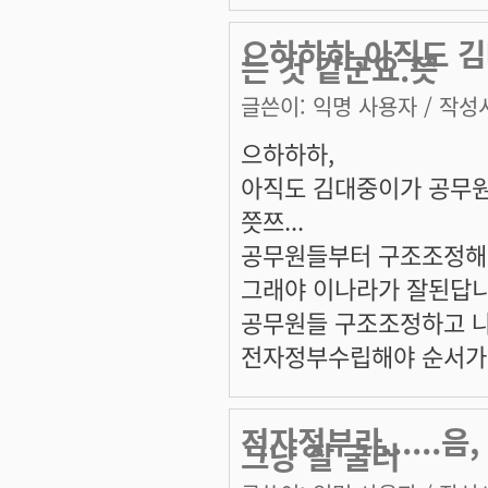
으하하하,아직도 
는 것 같군요.쯧
글쓴이:
익명 사용자
/ 작성시
으하하하,
아직도 김대중이가 공무원
쯧쯔...
공무원들부터 구조조정해
그래야 이나라가 잘된답니
공무원들 구조조정하고 
전자정부수립해야 순서가
전자정부라......
그냥 잘 굴러