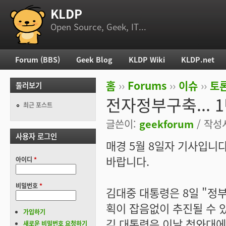
KLDP
부 메뉴
Open Source, Geek, IT...
Forum (BBS)
Geek Blog
KLDP Wiki
KLDP.net
주 메뉴
홈
››
Forums
››
이슈
››
토론
둘러보기
현재 위치
전자정부구축... 
최근 포스트
글쓴이:
geekforum
/ 작성시
사용자 로그인
매경 5월 8일자 기사입니
바랍니다.
아이디
*
비밀번호
*
김대중 대통령은 8일 "정
획이 잡음없이 추진될 수 
가입하기
김 대통령은 이날 청와대에
새로운 비밀번호 요청하기