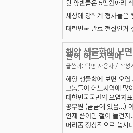
윗 양반들은 5만원짜리 
세상에 강력계 형사들은 
대한민국 관료 현실인거 
해양 생물학에 보면
들이 어느지역에
글쓴이:
익명 사용자
/ 작성시
해양 생물학에 보면 오염 
그놈들이 어느지역에 많이 
대한민국국민의 오염지표(인
공무원 (곧곧에 있음...) 이 
언제 쯤이면 철이 들런지....
머리좀 정상적으로 씁시다!! 