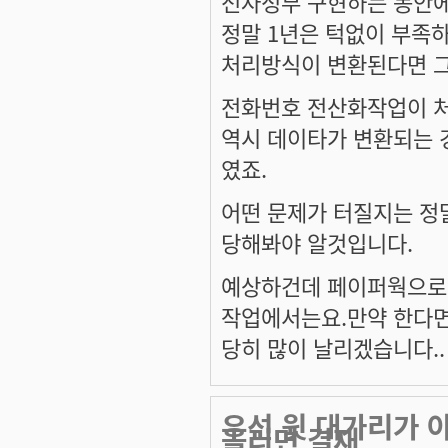
전자정부 구현하는 동안
정말 1년은 턱없이 부족하
처리방식이 변환된다면 그
전화번호 전산화작업이 처
역시 데이타가 변환되는 
였죠.
어떤 문제가 터질지는 정말
당해봐야 알것입니다.
예상하건데 페이퍼웍으로 
작업에서는요.만약 한다면
당히 많이 날리겠습니다..
우선 윗 대가리가 아
올리면 결재