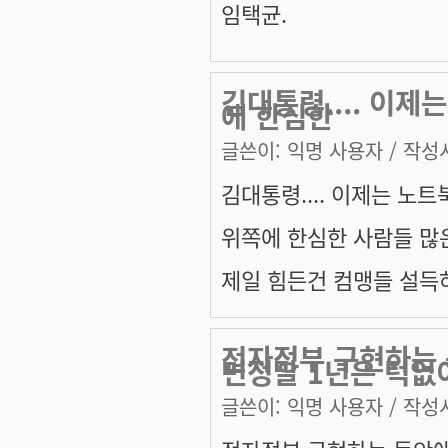
임택균.
김대통령.... 이제
에 한심한
글쓴이:
익명 사용자
/ 작성시
김대통령.... 이제는 노
위쪽에 한심한 사람들 많은
제일 힘든건 컴맹들 설득하
전자정부 구현하는 
면정말 1년은 턱없
글쓴이:
익명 사용자
/ 작성시