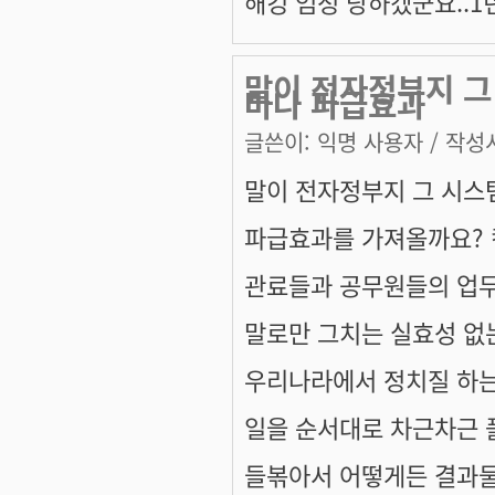
해킹 엄청 당하겠군요..1
말이 전자정부지 그
마나 파급효과
글쓴이:
익명 사용자
/ 작성시
말이 전자정부지 그 시스
파급효과를 가져올까요? 
관료들과 공무원들의 업
말로만 그치는 실효성 없
우리나라에서 정치질 하는
일을 순서대로 차근차근 
들볶아서 어떻게든 결과물