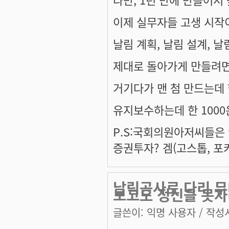
이제 실무자들 고생 시작이져
날림 계획, 날림 설계, 
제대로 돌아가게 만들려면
거기다가 맨 첨 만드는데 한
유지보수하는데 한 1000
P.S:국회의원아저씨들은
증권투자? 겜(고스톱, 포카
날림공사로 다리 무
보고도 정신을 못
글쓴이:
익명 사용자
/ 작성시