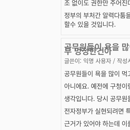
조 없이도 권한만 주어진
정부의 부처간 알력다툼을
할수 있을 것입니다.
공무원들이 욕을 많
부 멍청한건아
글쓴이:
익명 사용자
/ 작성시
공무원들이 욕을 많이 먹
아니에요. 예전에 구청이
생각입니다. 당시 공무원들
전자정부가 실현되려면 특
근거가 있어야 하는데 이