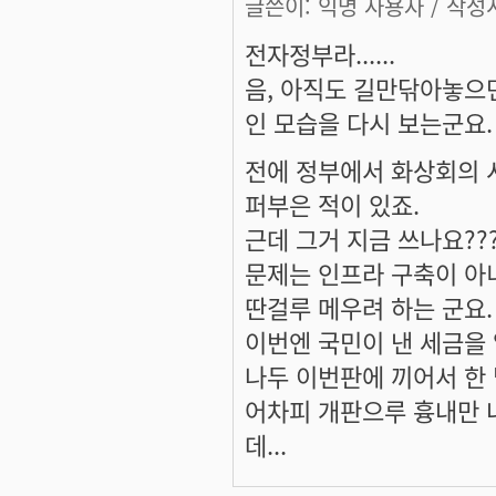
글쓴이:
익명 사용자
/ 작성시
전자정부라......
음, 아직도 길만닦아놓으
인 모습을 다시 보는군요.
전에 정부에서 화상회의 
퍼부은 적이 있죠.
근데 그거 지금 쓰나요???
문제는 인프라 구축이 아
딴걸루 메우려 하는 군요.
이번엔 국민이 낸 세금을 얼
나두 이번판에 끼어서 한 믿
어차피 개판으루 흉내만 
데...