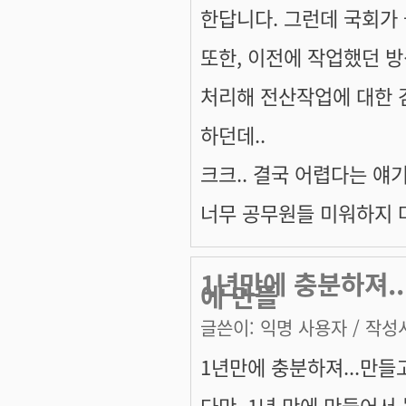
한답니다. 그런데 국회가 
또한, 이전에 작업했던 
처리해 전산작업에 대한 
하던데..
크크.. 결국 어렵다는 얘
너무 공무원들 미워하지 마
1년만에 충분하져..
에 만들
글쓴이:
익명 사용자
/ 작성시
1년만에 충분하져...만들고
다만, 1년 만에 만들어서