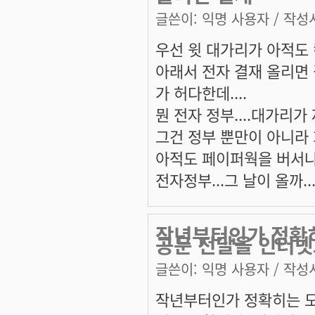
글쓴이:
익명 사용자
/ 작성시
우선 윗 대가리가 아적도 컴
아래서 전자 결재 올리면
가 허다한데....
뭔 전자 정부....대가리가
그건 정부 뿐만이 아니라 
아적도 페이퍼웍을 버서나지
전자정부...그 날이 올까...
작년부터인가 정확
공문 전달을 인터
글쓴이:
익명 사용자
/ 작성시
작년부터인가 정확히는 모