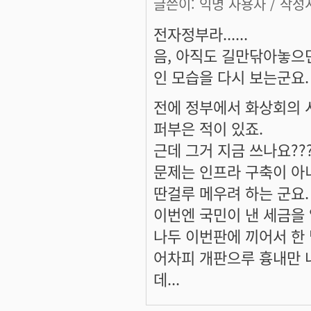
글쓴이:
익명 사용자
/ 작성시
전자정부라......
음, 아직도 길만닦아놓으
인 모습을 다시 보는군요.
전에 정부에서 화상회의 
퍼부은 적이 있죠.
근데 그거 지금 쓰나요???
문제는 인프라 구축이 아
딴걸루 메우려 하는 군요.
이번엔 국민이 낸 세금을 얼
나두 이번판에 끼어서 한 믿
어차피 개판으루 흉내만 
데...