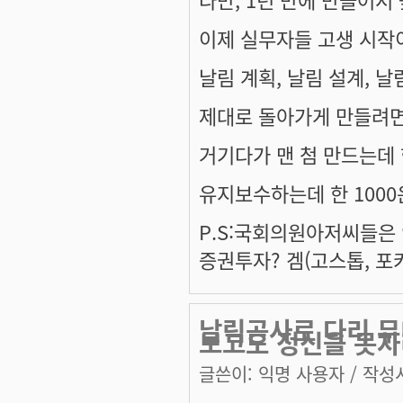
이제 실무자들 고생 시작이져
날림 계획, 날림 설계, 
제대로 돌아가게 만들려면
거기다가 맨 첨 만드는데 한
유지보수하는데 한 1000
P.S:국회의원아저씨들은
증권투자? 겜(고스톱, 포카
날림공사로 다리 무
보고도 정신을 못
글쓴이:
익명 사용자
/ 작성시