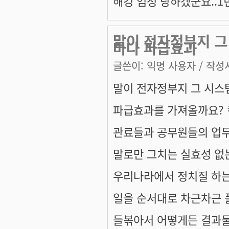
해킹 엄청 당하겠군요..1
말이 전자정부지 그
마나 파급효과
글쓴이:
익명 사용자
/ 작성시
말이 전자정부지 그 시스
파급효과를 가져올까요? 
관료들과 공무원들의 업
말로만 그치는 실효성 없
우리나라에서 정치질 하는
일을 순서대로 차근차근 
들볶아서 어떻게든 결과물