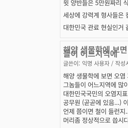
윗 양반들은 5만원짜리 
세상에 강력계 형사들은 
대한민국 관료 현실인거 
해양 생물학에 보면
들이 어느지역에
글쓴이:
익명 사용자
/ 작성시
해양 생물학에 보면 오염 
그놈들이 어느지역에 많이 
대한민국국민의 오염지표(인
공무원 (곧곧에 있음...) 이 
언제 쯤이면 철이 들런지....
머리좀 정상적으로 씁시다!! 