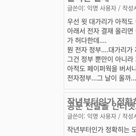
글쓴이:
익명 사용자
/ 작성시
우선 윗 대가리가 아적도 컴
아래서 전자 결재 올리면
가 허다한데....
뭔 전자 정부....대가리가
그건 정부 뿐만이 아니라 
아적도 페이퍼웍을 버서나지
전자정부...그 날이 올까...
작년부터인가 정확
공문 전달을 인터
글쓴이:
익명 사용자
/ 작성시
작년부터인가 정확히는 모