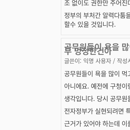
조 없이도 권한만 주어진
정부의 부처간 알력다툼을
할수 있을 것입니다.
공무원들이 욕을 많
부 멍청한건아
글쓴이:
익명 사용자
/ 작성시
공무원들이 욕을 많이 먹
아니에요. 예전에 구청이
생각입니다. 당시 공무원들
전자정부가 실현되려면 특
근거가 있어야 하는데 이