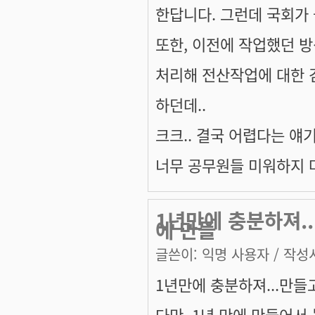
한답니다. 그런데 국회가 
또한, 이전에 작업했던 
처리해 전산작업에 대한 
하던데..
크크.. 결국 어렵다는 얘
너무 공무원들 미워하지 마
1년만에 충분하져..
에 만들
글쓴이:
익명 사용자
/ 작성시
1년만에 충분하져...만들고
다만, 1년 만에 만들어서