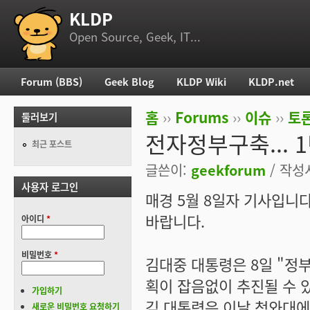
KLDP
부 메뉴
Open Source, Geek, IT...
Forum (BBS)
Geek Blog
KLDP Wiki
KLDP.net
주 메뉴
홈
››
Forums
››
이슈
››
토론
둘러보기
현재 위치
전자정부구축... 
최근 포스트
글쓴이:
geekforum
/ 작성시
사용자 로그인
매경 5월 8일자 기사입니
바랍니다.
아이디
*
비밀번호
*
김대중 대통령은 8일 "정
획이 잡음없이 추진될 수 
가입하기
김 대통령은 이날 청와대에
새로운 비밀번호 요청하기