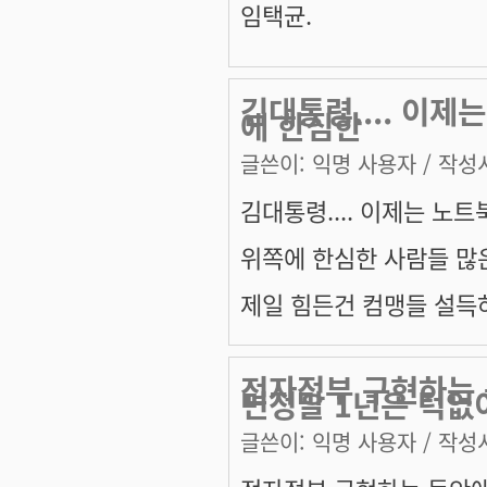
임택균.
김대통령.... 이제
에 한심한
글쓴이:
익명 사용자
/ 작성시
김대통령.... 이제는 노
위쪽에 한심한 사람들 많은
제일 힘든건 컴맹들 설득하
전자정부 구현하는 
면정말 1년은 턱없
글쓴이:
익명 사용자
/ 작성시