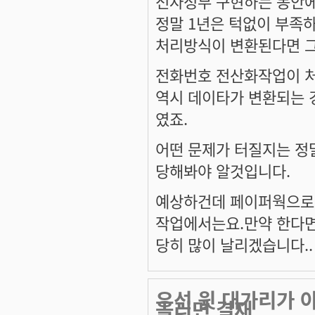
전자정부 구현하는 동안
정말 1년은 턱없이 부족하
처리방식이 변환된다면 그
전화번호 전산화작업이 처
역시 데이타가 변환되는 
였죠.
어떤 문제가 터질지는 정말
당해봐야 알것입니다.
예상하건데 페이퍼웍으로 
작업에서는요.만약 한다면
당히 많이 날리겠습니다..
우선 윗 대가리가 아
올리면 결재