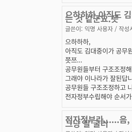
으하하하,아직도 
는 것 같군요.쯧
글쓴이:
익명 사용자
/ 작성시
으하하하,
아직도 김대중이가 공무원
쯧쯔...
공무원들부터 구조조정해
그래야 이나라가 잘된답니
공무원들 구조조정하고 
전자정부수립해야 순서가
전자정부라......
그냥 잘 굴러