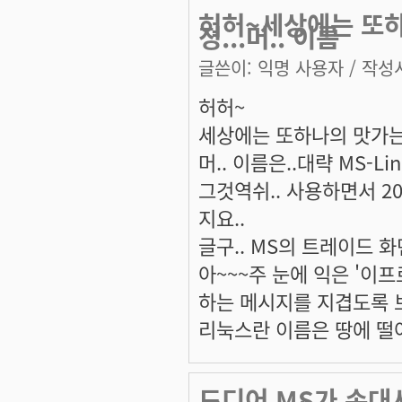
허허~세상에는 또
졍...머.. 이름
글쓴이:
익명 사용자
/ 작성시
허허~
세상에는 또하나의 맛가는
머.. 이름은..대략 MS-Li
그것역쉬.. 사용하면서 2
지요..
글구.. MS의 트레이드 화
아~~~주 눈에 익은 '이
하는 메시지를 지겹도록 보
리눅스란 이름은 땅에 떨어질
드디어 MS가 손대