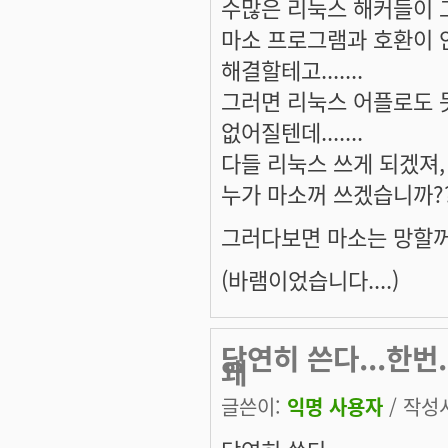
수많은 리눅스 해커들이 
마소 프로그램과 호환이 
해결할테고.......
그러면 리눅스 어플로도 
없어질텐데.......
다들 리눅스 쓰게 되겠져, 뭐.
누가 마소꺼 쓰겠습니까?
그러다보면 마소는 망할꺼에요
(바램이었습니다....)
당연히 쓴다...한번.
왜
글쓴이:
익명 사용자
/ 작성시