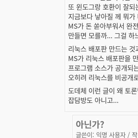
또 윈도그랑 호환이 잘되는
지금보다 낳아질 께 뭐가 더
MS가 돈 쏟아부워서 완
만들면 모를까... 그걸 하
리눅스 배포판 만드는 것과
MS가 리눅스 배포판을 
프로그램 소스가 공개되는
오히려 리눅스를 비공개로
도데체 이런 글이 왜 토
잡담방도 아니고...
아닌가?
글쓴이:
익명 사용자
/ 작