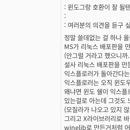
: 윈도그랑 호환이 잘 될텐데
:
: 여러분의 의견을 듣구 싶
정말 쓸데없는 걸 하나 올
MS가 리눅스 배포판을 만
(안그럴 거라고 했으니까..
설사 리눅스 배포판을 만
익스플로러가 돌아간다는
익스플로러는 오직 윈도우
왜냐면 윈도 쉘이 익스플
있는걸로 아는데 그것도 느
(모질라가 나오고 있지 않습
그리고 X라이브러리로 바
winelib로 만든거처럼 