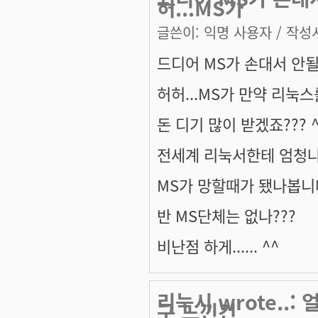
허...MS가
글쓴이:
익명 사용자
/ 작성시
드디어 MS가 손대서 안될
허허...MS가 만약 리눅스
돈 디기 많이 받겠죠??? ^
전세계 리눅서한테 엄청나게
MS가 망할때가 됐나봅니다.
반 MS단체는 없나???
비난점 하게...... ^^
리눅시 wrote..
구 느낀건