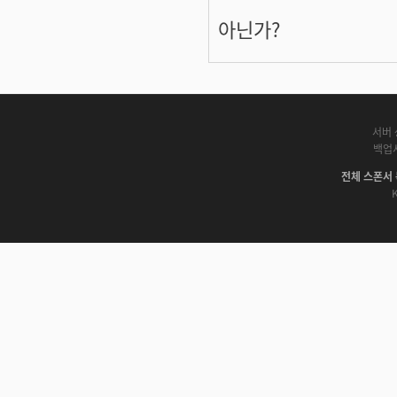
아닌가?
서버 
백업
전체 스폰서