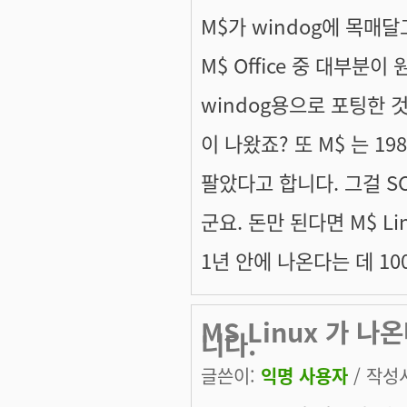
M$가 windog에 목매
M$ Office 중 대부분
windog용으로 포팅한 것이 
이 나왔죠? 또 M$ 는 19
팔았다고 합니다. 그걸 S
군요. 돈만 된다면 M$ L
1년 안에 나온다는 데 10
MS Linux 가 
니다.
글쓴이:
익명 사용자
/ 작성시