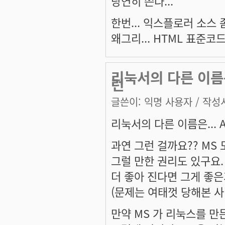
당연히 쓴다...
한번... 익스플로러 소스 좀
왜그리... HTML 표준코
리눅서의 다른 이름은.
런
글쓴이:
익명 사용자
/ 작성시
리눅서의 다른 이름은... An
과연 그런 걸까요?? MS 
그럴 만한 권리도 있구요.
더 좋아 진다면 그게 좋
(문제는 여태껏 당해본 사
만약 MS 가 리눅스를 만든