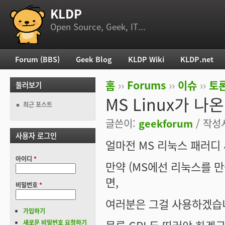
KLDP
부 메뉴
Open Source, Geek, IT...
Forum (BBS)
Geek Blog
KLDP Wiki
KLDP.net
주 메뉴
홈
››
Forums
››
이슈
››
토론
둘러보기
현재 위치
MS Linux가 나
최근 포스트
글쓴이:
geekforum
/ 작성시
사용자 로그인
얼마전 MS 리눅스 패러디 
아이디
*
만약 (MS에선 리눅스를 만
면,
비밀번호
*
여러분은 그걸 사용하겠습니
가입하기
새로운 비밀번호 요청하기