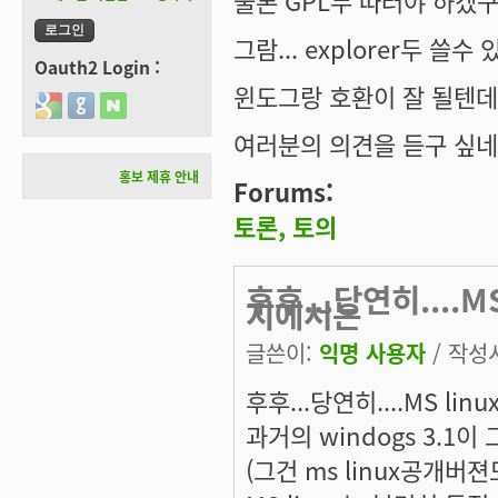
물론 GPL두 따러야 하겠구.
그람... explorer두 쓸수
Oauth2 Login :
윈도그랑 호환이 잘 될텐데..
Login with Google
Login with GitHub
Login with Naver
여러분의 의견을 듣구 싶네요
홍보 제휴 안내
Forums:
토론, 토의
후후...당연히....
지에서는
글쓴이:
익명 사용자
/ 작성시
후후...당연히....MS l
과거의 windogs 3.
(그건 ms linux공개