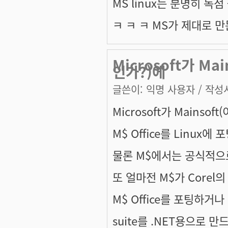
MS linux는 분명히 
ㅋ ㅋ ㅋ MS가 제대로 
Microsoft가 M
인가?)에
글쓴이:
익명 사용자
/ 작성시
Microsoft가 Mains
M$ Office를 Linu
물론 M$에서는 공식적으
또 얼마전 M$가 Corel의
M$ Office를 포팅하거나 
suite를 .NET용으로 