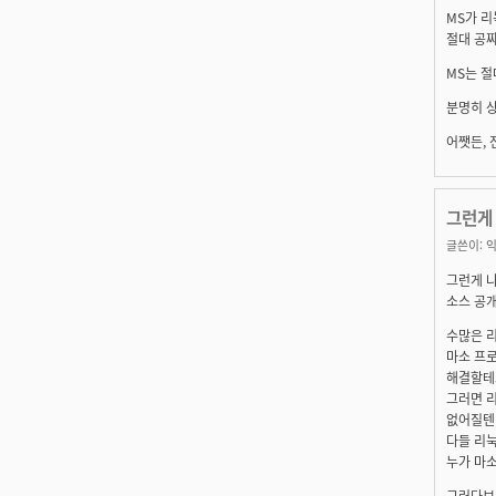
MS가 
절대 공
MS는 
분명히 
어쨋든, 
그런게
글쓴이:
익
그런게 
소스 공개가
수많은 
마소 프
해결할테고..
그러면 
없어질텐데..
다들 리눅스
누가 마
그러다보면