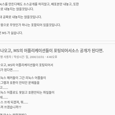
리눅스를 만든다해도 소스공개를 하지않고, 배포본만 내놓고, 또한
짜로 내놓지는 않을것입니다.
절대 공짜로 내놓지는 않을것입니다.
상용으로 무엇인가 하나는 포함되어 있을것입니다.
전 MS 가 싫습니다.
 나오고, MS의 어플리케이션들이 포팅되어서소스 공개가 된다면.
명 사용자
/ 작성시간: 일, 2000/10/01 - 4:40오후
나오고, MS의 어플리케이션들이 포팅되어서
 된다면........
리눅스 해커들이 그간 리눅스 어플들이
로그램과 호환이 안되던 문제들을
.....
리눅스 어플로도 못읽고 호환안되는 파일들이
.....
 쓰게 되겠져, 뭐......
소꺼 쓰겠습니까??
 마소는 망할꺼에요......