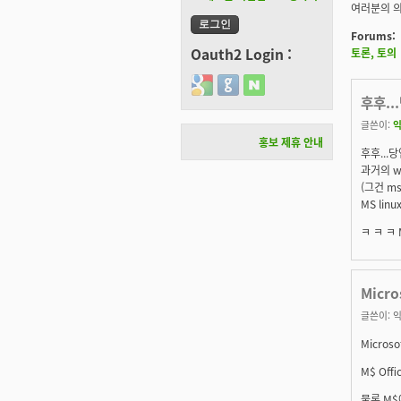
여러분의 의
Forums:
Oauth2 Login :
토론, 토의
Login with Google
Login with GitHub
Login with Naver
후후..
글쓴이:
익
홍보 제휴 안내
후후...
과거의 w
(그건 m
MS li
ㅋ ㅋ ㅋ
Micr
글쓴이:
익
Micro
M$ Of
물론 M