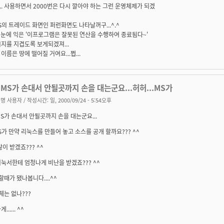
. 사용하면서 2000번은 다시 깔아야 하는 그런 운영체제가 되겠
MS의 트레이드 화면인 퍼런화면도 나타날꺼구...^.^
 눈에 익은 '이프로그램은 잘못된 연산을 수행하여 종료됨다~'
지를 지겹도록 보게되겠져...
이름은 땅에 떨어질 거여요...쩝...
MS가 손대서 안될곳까지 손을 대는군요...허허...MS가
명 사용자
/ 작성시간: 일, 2000/09/24 - 5:54오후
S가 손대서 안될곳까지 손을 대는군요...
MS가 만약 리눅스를 만들어 놓고 소스를 공개 할까요??? ^^
많이 받겠죠??? ^^
눅서한테 엄청나게 비난을 받겠죠??? ^^
할때가 됐나봅니다....^^
체는 없나???
..... ^^