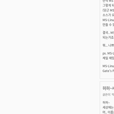
만약 MS
그렇게 되
(당근 M
소스가 오
MS-Li
만들 수 
결국.. 
되는거죠.
뭐... 나
ps. MS
제일 재밌
MS-Lin
Gate's P
허허~세
글쓴이:
익
허허~
세상에는 
머.. 이름