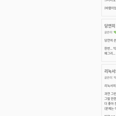
(바램이었습
당연히 
글쓴이:
익
당연히 쓴다
한번...
왜그리..
리눅서의
글쓴이:
익
리눅서의 다
과연 그런
그럴 만한
더 좋아 
(문제는 