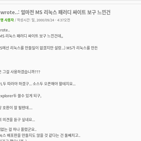
wrote..: 얼마전 MS 리눅스 패러디 싸이트 보구 느낀건
명 사용자
/ 작성시간: 일, 2000/09/24 - 4:37오전
ote..
 MS 리눅스 패러디 싸이트 보구 느낀건데,,
(MS에선 리눅스를 만들일이 없겠지만 설랑...) MS가 리눅스를 만든
은 그걸 사용하겠습니까???
GPL두 따러야 하겠구... 소스두 오픈해야 할테지요...
. explorer두 쓸수 있게 되구,
 호환이 잘 될텐데....
의 의견을 듣구 싶네요...
없는 걸 하나 올렸군요..
눅스 배포판을 만들지도 않을 것 같다는 건 둘째치고..