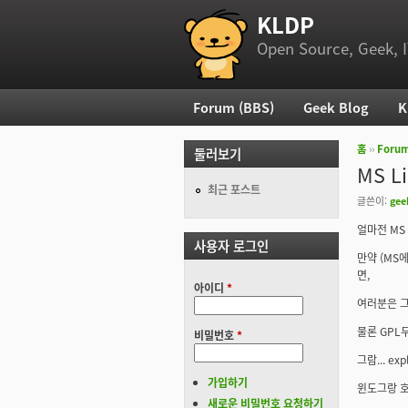
KLDP
부 메뉴
Open Source, Geek, I
Forum (BBS)
Geek Blog
K
주 메뉴
홈
››
Foru
둘러보기
현재 위
MS L
최근 포스트
글쓴이:
gee
얼마전 MS
사용자 로그인
만약 (MS
면,
아이디
*
여러분은 그
물론 GPL두
비밀번호
*
그람... ex
가입하기
윈도그랑 호환
새로운 비밀번호 요청하기