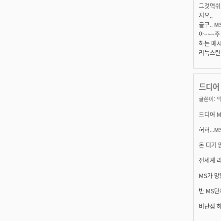
그것역쉬.
지요..
글구.. 
아~~~주
하는 메시
리눅스란 
드디어 
글쓴이:
익
드디어 M
허허...
돈 디기 
전세계 리
MS가 망
반 MS단
비난점 하게.