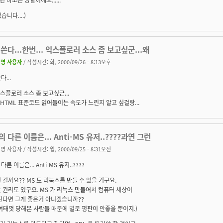
니다....)
쓴다...한번... 익스플로러 소스 좀 보고싶군...왜
명 사용자
/ 작성시간: 화, 2000/09/26 - 8:13오후
...
 익스플로러 소스 좀 보고싶군...
. HTML 표준코드 읽어들이는 속도가 느린지 알고 싶걸랑...
 다른 이름은... Anti-MS 유저..????과연 그런
명 사용자
/ 작성시간: 월, 2000/09/25 - 8:31오전
른 이름은... Anti-MS 유저..????
 걸까요?? MS 도 리눅스를 만들 수 있을 거구요.
 권리도 있구요. MS 가 리눅스 만들어서 컴퓨터 세상이
진다면 그게 좋은거 아니겠습니까??
여태껏 당해본 사람들 때문에 별로 평판이 안좋을 뿐이지.)