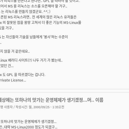
 가 리눅스를 만든다고 한다면.. GPL 을 따라야 할 것이고.
어서 MS 용 리눅스는 소스를 오픈해야 할 거구..
S 는 리눅스를 만들지 않겠군요. ^^; )
픈된 MS 리눅스라면.. 전 세계의 많은 리눅스 유저들은
nux 의 잘못된 점을 몽땅 고쳐서 더 좋은 기능의 MS-Linux를
있을 거구..
MS 는 자신들의 기술을 남들에게 '봉사'하는 수준이
.
쁘지 않을 거 같은데요..
-Linux 패러디 사이트(?) 나두 거기 가 봤는데..
었던 건...
ux 도 GPL 을 따르겠다는 겁니다.
rivate License...
상에는 또하나의 맛가는 운영체제가 생기겠졍...머.. 이름
명 사용자
/ 작성시간: 월, 2000/09/25 - 1:35오전
또하나의 맛가는 운영체제가 생기겠졍...
은..대략 MS-Linux2000 정도가 되겠구...