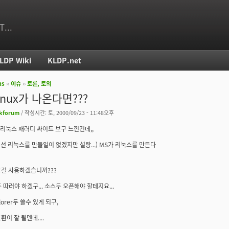
T...
LDP Wiki
KLDP.net
ms
››
이슈
››
토론, 토의
치
inux가 나온다면???
kforum
/ 작성시간: 토, 2000/09/23 - 11:48오후
 리눅스 패러디 싸이트 보구 느낀건데,,
에선 리눅스를 만들일이 없겠지만 설랑...) MS가 리눅스를 만든다
걸 사용하겠습니까???
 따러야 하겠구... 소스두 오픈해야 할테지요...
plorer두 쓸수 있게 되구,
이 잘 될텐데....