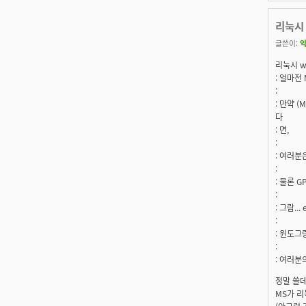
리눅시 
글쓴이:
익
리눅시 wr
: 얼마전
:
: 만약 
다
: 면,
:
: 여러분
:
: 물론 
:
: 그람..
:
: 윈도그랑
:
: 여러분
정말 쓸데
MS가 리