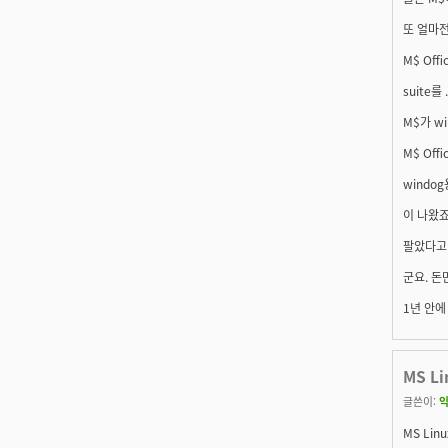
또 얼마전
M$ Off
suite
M$가 w
M$ Of
windog
이 나왔죠
팔았다고 
군요. 돈
1년 안에
MS L
글쓴이:
익
MS Li