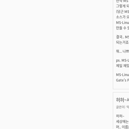
만약 MS
그렇게 되
(당근 M
소스가 오
MS-Li
만들 수 
결국.. 
되는거죠.
뭐... 나
ps. MS
제일 재밌
MS-Lin
Gate's P
허허~세
글쓴이:
익
허허~
세상에는 
머.. 이름