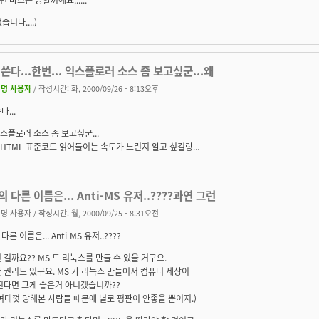
니다....)
쓴다...한번... 익스플로러 소스 좀 보고싶군...왜
명 사용자
/ 작성시간: 화, 2000/09/26 - 8:13오후
...
 익스플로러 소스 좀 보고싶군...
. HTML 표준코드 읽어들이는 속도가 느린지 알고 싶걸랑...
 다른 이름은... Anti-MS 유저..????과연 그런
명 사용자
/ 작성시간: 월, 2000/09/25 - 8:31오전
른 이름은... Anti-MS 유저..????
 걸까요?? MS 도 리눅스를 만들 수 있을 거구요.
 권리도 있구요. MS 가 리눅스 만들어서 컴퓨터 세상이
진다면 그게 좋은거 아니겠습니까??
여태껏 당해본 사람들 때문에 별로 평판이 안좋을 뿐이지.)