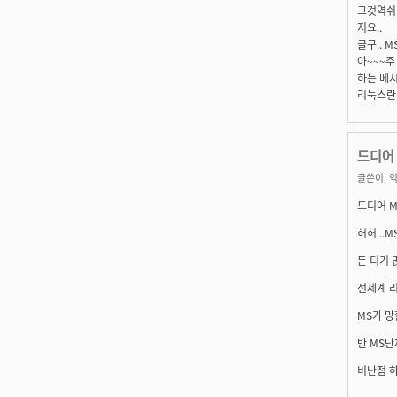
그것역쉬.
지요..
글구.. 
아~~~주
하는 메시
리눅스란 
드디어 
글쓴이:
익
드디어 M
허허...
돈 디기 
전세계 리
MS가 망
반 MS단
비난점 하게.