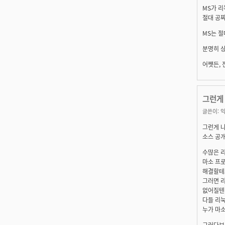
MS가 
절대 공
MS는 
분명히 
어쨋든, 
그런게
글쓴이:
익
그런게 
소스 공개가
수많은 
마소 프
해결할테고..
그러면 
없어질텐데..
다들 리눅스
누가 마
그러다보면