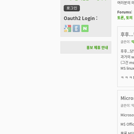
여러분의 의
Forums:
Oauth2 Login :
토론, 토의
Login with Google
Login with GitHub
Login with Naver
후후..
글쓴이:
익
홍보 제휴 안내
후후...
과거의 w
(그건 m
MS li
ㅋ ㅋ ㅋ
Micr
글쓴이:
익
Micro
M$ Of
물론 M