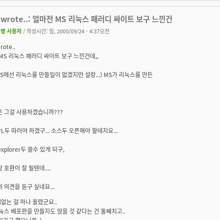
wrote..: 얼마전 MS 리눅스 패러디 싸이트 보구 느낀건
명 사용자
/ 작성시간: 일, 2000/09/24 - 4:37오전
ote..
 MS 리눅스 패러디 싸이트 보구 느낀건데,,
(MS에선 리눅스를 만들일이 없겠지만 설랑...) MS가 리눅스를 만든
은 그걸 사용하겠습니까???
GPL두 따러야 하겠구... 소스두 오픈해야 할테지요...
. explorer두 쓸수 있게 되구,
 호환이 잘 될텐데....
의 의견을 듣구 싶네요...
없는 걸 하나 올렸군요..
눅스 배포판을 만들지도 않을 것 같다는 건 둘째치고..