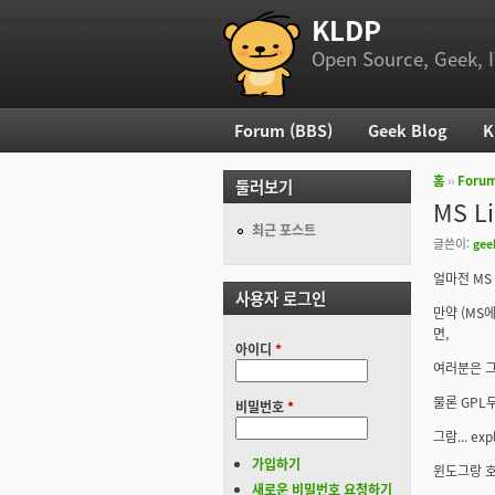
KLDP
부 메뉴
Open Source, Geek, I
Forum (BBS)
Geek Blog
K
주 메뉴
홈
››
Foru
둘러보기
현재 위
MS L
최근 포스트
글쓴이:
gee
얼마전 MS
사용자 로그인
만약 (MS
면,
아이디
*
여러분은 그
물론 GPL두
비밀번호
*
그람... ex
가입하기
윈도그랑 호환
새로운 비밀번호 요청하기