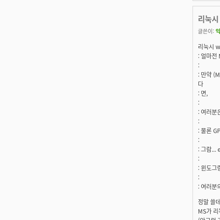
리눅시 
글쓴이:
익
리눅시 wr
: 얼마전
:
: 만약 
다
: 면,
:
: 여러분
:
: 물론 
:
: 그람..
:
: 윈도그랑
:
: 여러분
정말 쓸데
MS가 리