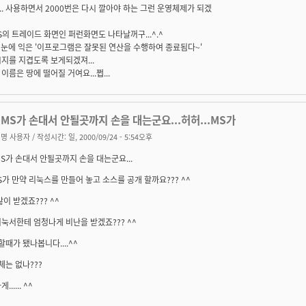
. 사용하면서 2000번은 다시 깔아야 하는 그런 운영체제가 되겠
MS의 트레이드 화면인 퍼런화면도 나타날꺼구...^.^
 눈에 익은 '이프로그램은 잘못된 연산을 수행하여 종료됨다~'
지를 지겹도록 보게되겠져...
이름은 땅에 떨어질 거여요...쩝...
MS가 손대서 안될곳까지 손을 대는군요...허허...MS가
명 사용자
/ 작성시간: 일, 2000/09/24 - 5:54오후
S가 손대서 안될곳까지 손을 대는군요...
MS가 만약 리눅스를 만들어 놓고 소스를 공개 할까요??? ^^
많이 받겠죠??? ^^
눅서한테 엄청나게 비난을 받겠죠??? ^^
할때가 됐나봅니다....^^
체는 없나???
..... ^^