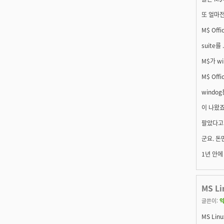
또 얼마전
M$ Off
suite
M$가 w
M$ Of
windog
이 나왔죠
팔았다고 
군요. 돈
1년 안에
MS L
글쓴이:
익
MS Li