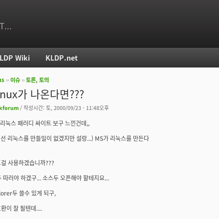
T...
LDP Wiki
KLDP.net
ms
››
이슈
››
토론, 토의
치
inux가 나온다면???
kforum
/ 작성시간: 토, 2000/09/23 - 11:48오후
 리눅스 패러디 싸이트 보구 느낀건데,,
에선 리눅스를 만들일이 없겠지만 설랑...) MS가 리눅스를 만든다
걸 사용하겠습니까???
 따러야 하겠구... 소스두 오픈해야 할테지요...
plorer두 쓸수 있게 되구,
이 잘 될텐데....