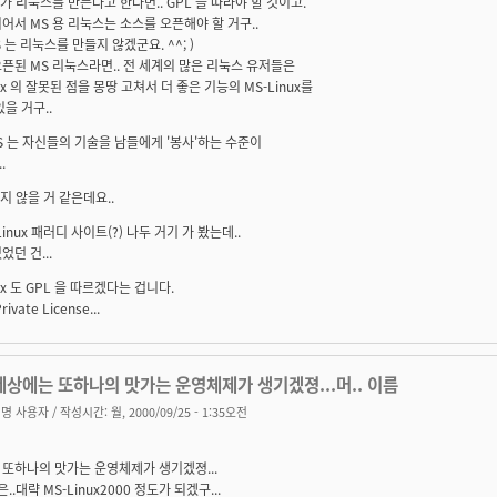
 가 리눅스를 만든다고 한다면.. GPL 을 따라야 할 것이고.
어서 MS 용 리눅스는 소스를 오픈해야 할 거구..
S 는 리눅스를 만들지 않겠군요. ^^; )
픈된 MS 리눅스라면.. 전 세계의 많은 리눅스 유저들은
nux 의 잘못된 점을 몽땅 고쳐서 더 좋은 기능의 MS-Linux를
있을 거구..
MS 는 자신들의 기술을 남들에게 '봉사'하는 수준이
.
쁘지 않을 거 같은데요..
-Linux 패러디 사이트(?) 나두 거기 가 봤는데..
었던 건...
ux 도 GPL 을 따르겠다는 겁니다.
rivate License...
상에는 또하나의 맛가는 운영체제가 생기겠졍...머.. 이름
명 사용자
/ 작성시간: 월, 2000/09/25 - 1:35오전
또하나의 맛가는 운영체제가 생기겠졍...
은..대략 MS-Linux2000 정도가 되겠구...