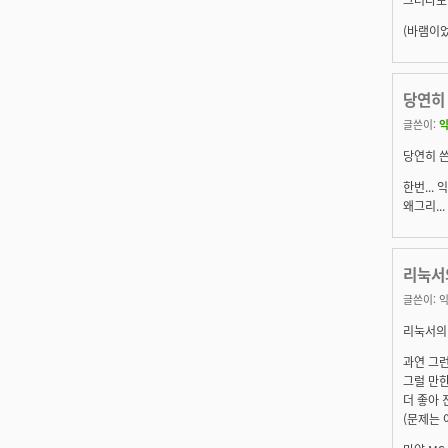
(바램이었습
당연히 
글쓴이:
익
당연히 쓴다
한번...
왜그리..
리눅서의
글쓴이:
익
리눅서의 다
과연 그런
그럴 만한
더 좋아 
(문제는 