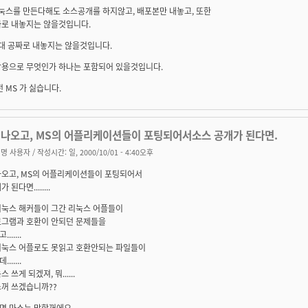
리눅스를 만든다해도 소스공개를 하지않고, 배포본만 내놓고, 또한
짜로 내놓지는 않을것입니다.
절대 공짜로 내놓지는 않을것입니다.
상용으로 무엇인가 하나는 포함되어 있을것입니다.
전 MS 가 싫습니다.
 나오고, MS의 어플리케이션들이 포팅되어서소스 공개가 된다면.
명 사용자
/ 작성시간: 일, 2000/10/01 - 4:40오후
나오고, MS의 어플리케이션들이 포팅되어서
 된다면........
리눅스 해커들이 그간 리눅스 어플들이
로그램과 호환이 안되던 문제들을
.....
리눅스 어플로도 못읽고 호환안되는 파일들이
.....
 쓰게 되겠져, 뭐......
소꺼 쓰겠습니까??
 마소는 망할꺼에요......