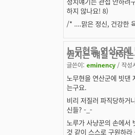
정치얘기는 관섭 안하려구
하지 않나요! 8)
/* ....맑은 정신, 건강
노무현을 연산군에 
뭔지는 얘길 안하
글쓴이:
eminency
/ 작성시
노무현을 연산군에 빗댄 
는구요.
비리 저질러 파직당하거나
신들? -_-
노루가 사냥꾼의 손에서 
것 같이 스스로 구원하라 -