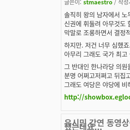
글쓴이:
stmaestro
/ 작성시
솔직히 왕의 남자에서 노
신권에 휘둘려 아무것도 
막말로 조롱하면서 결정적인
하지만. 저건 너무 심했죠
아무리 그래도 국가 최고
그 반대인 한나라당 의원
분명 어쩌고저쩌고 뒤집고
그래도 여당은 야당에 비
http://showbox.egl
유시민 강연 동영상
했는데요...