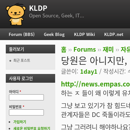
KLDP
부 메뉴
Open Source, Geek, IT...
Forum (BBS)
Geek Blog
KLDP Wiki
KLDP.net
주 메뉴
홈
››
Forums
››
재미
››
자
둘러보기
현재 위치
당원은 아니지만,
최근 포스트
글쓴이:
1day1
/ 작성시간: 수,
사용자 로그인
http://news.empas.c
하는 ㅈ 들이 왜 이렇게 
아이디
*
그냥 보고 있기가 참 힘드
비밀번호
*
관계자들은 DC 죽돌이라도
가입하기
그냥 그러려니 해야하나요?
새로운 비밀번호 요청하기