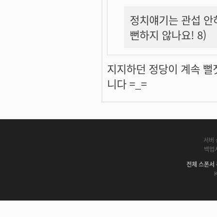
정치얘기는 관섭 안
뻔하지 않나요! 8)
지지하던 정당이 계속 뻘
니다 =_=
서버 
백업
전체 스폰서