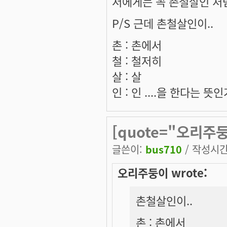
저에게는 꼭 촌철살인 처
P/S 근데 촌철살인이..
촌 : 촌에서
철 : 철저히
살 : 살
인 : 인 ....을 한다는 뜻
[quote="오리주둥
글쓴이:
bus710
/ 작성시간: 
오리주둥이 wrote:
촌철살인이..
촌 : 촌에서