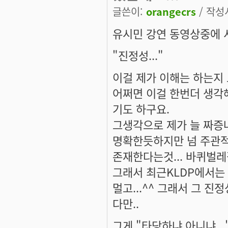
글쓴이:
orangecrs
/ 작성시
유시민 강연 동영상중에 서
"진정성..."
이걸 제가 이해는 하는지
어쩌면 이걸 한번더 생각
기도 하구요.
그생각으로 제가 늘 짜증나
명확한듯하지만 넘 주관적
존재한다는것... 바퀴벌레
그래서 최근KLDP에서는
멀고...^^ 그래서 그 진
다만..
그게 "타당하냐 아니냐...".