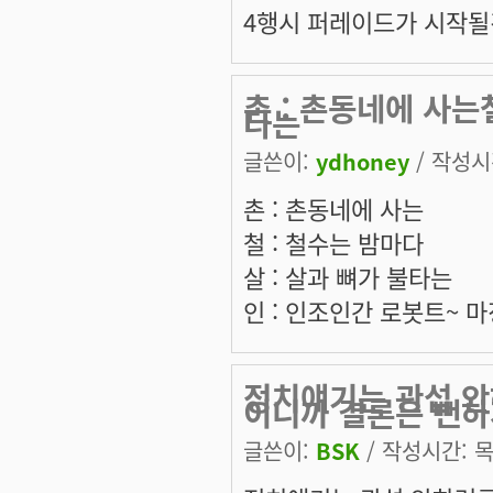
4행시 퍼레이드가 시작될것 
촌 : 촌동네에 사는
타는
글쓴이:
ydhoney
/ 작성시간
촌 : 촌동네에 사는
철 : 철수는 밤마다
살 : 살과 뼈가 불타는
인 : 인조인간 로봇트~ 
정치얘기는 관섭 안
이니까 결론은 뻔
글쓴이:
BSK
/ 작성시간: 목,