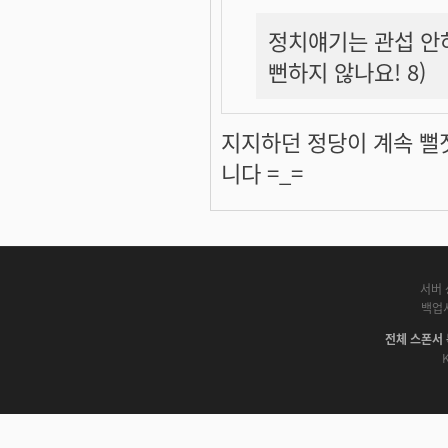
정치얘기는 관섭 안
뻔하지 않나요! 8)
지지하던 정당이 계속 뻘
니다 =_=
서버 
백업
전체 스폰서