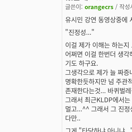
글쓴이:
orangecrs
/ 작성시
유시민 강연 동영상중에 서
"진정성..."
이걸 제가 이해는 하는지
어쩌면 이걸 한번더 생각
기도 하구요.
그생각으로 제가 늘 짜증나
명확한듯하지만 넘 주관적
존재한다는것... 바퀴벌레
그래서 최근KLDP에서는
멀고...^^ 그래서 그 진
다만..
그게 "타당하냐 아니냐...".