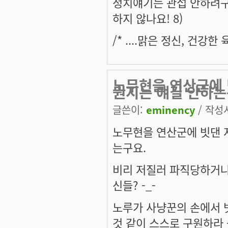
정치얘기는 관섭 안하려구
하지 않나요! 8)
/* ....맑은 정신, 건강
노무현을 연산군에 
뭔지는 얘길 안하
글쓴이:
eminency
/ 작성시
노무현을 연산군에 빗댄 
는구요.
비리 저질러 파직당하거나
신들? -_-
노루가 사냥꾼의 손에서 
것 같이 스스로 구원하라 -