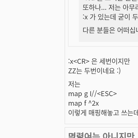
또하나... 저는 아무
:x 가 있는데 굳이 두
다른 분들은 어떠십
:x<CR> 은 세번이지만
ZZ는 두번이네요 :)
저는
map g I//<ESC>
map f ^2x
이렇게 매핑해놓고 쓰는데
명령어는 아니지만..