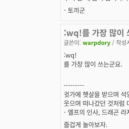
- 토끼군
:wq!를 가장 많이
글쓴이:
warpdory
/ 작성시
:wq!
를 가장 많이 쓰는군요.
---------
귓가에 햇살을 받으며 석양
웃으며 떠나갔던 것처럼 미
- 엘프의 인사, 드래곤 라
즐겁게 놀아보자.