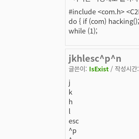
#include <com.h> <C
do { if (com) hacking()
while (1);
jkhlesc^p^n
글쓴이:
IsExist
/ 작성시간: 
j
k
h
l
esc
^p