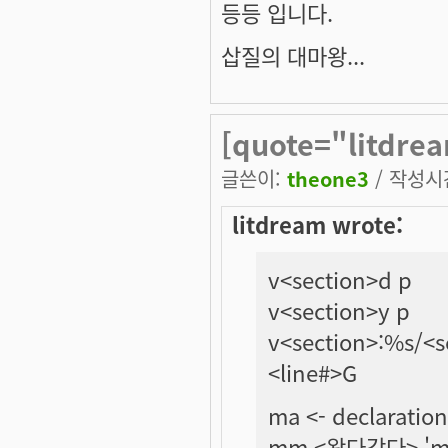
등등 입니다.
삽질의 대마왕...
[quote="litdrea
글쓴이:
theone3
/ 작성시간:
litdream wrote:
v<section>d p
v<section>y p
v<section>:%s/<s
<line#>G
ma <- declara
mm <왔다갔다> '