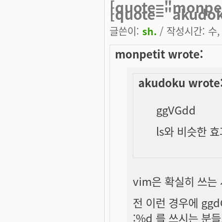
[quote="monpet
[quote="akudo
글쓴이:
sh.
/ 작성시간: 수, 
monpetit wrote:
akudoku wrote
ggVGdd
ls와 비슷한 
vim은 확실히 쓰는
전 이런 경우에 gg
:%d 를 쓰시는 분