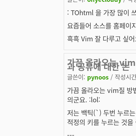
: TOhtml 을 가장 많이 
요즘들어 소스를 홈페이지에
흑흑 Vim 잘 다루고 싶어요
가끔 올라오는 vi
과 공유에 대한 논
글쓴이:
pynoos
/ 작성시간: 
가끔 올라오는 vim질 방
의군요. :lol:
저는 백틱(`) 두번 누르는 것
적정의 키를 누르는 것을 
---