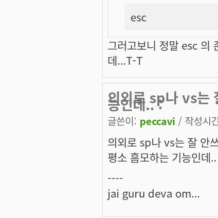
esc
그러고보니 정말 esc 의
데...T-T
의외로 sp나 vs
능인데.. :
글쓴이:
peccavi
/ 작성시간:
의외로 sp나 vs는 잘 
평소 흠모하는 기능인데.. :
----
jai guru deva om...