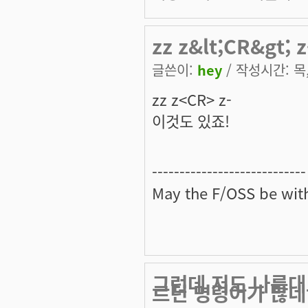
zz z&lt;CR&gt;
글쓴이:
hey
/ 작성시간: 목, 
zz z<CR> z-
이것도 있죠!
----------------------------
May the
F/OSS
be with
그런데 저도 나름대
르던 명령어가 많네