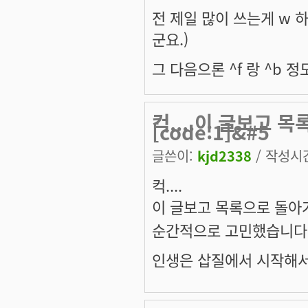
전 제일 많이 쓰는게 w 하고
군요.)
그 다음으론 ^f 랑 ^b 정도?
컥....이 글보고 
[code:1]&#5
글쓴이:
kjd2338
/ 작성시간:
컥....
이 글보고 목록으로 돌
순간적으로 고민했습니다.....
인생은 삽질에서 시작해서,