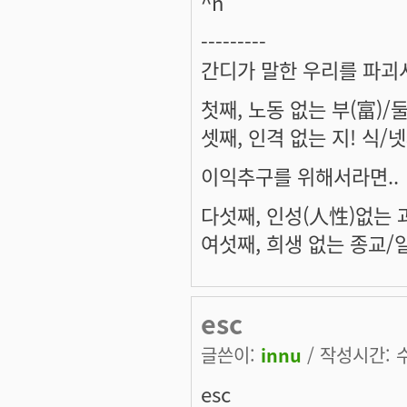
^n
---------
간디가 말한 우리를 파괴
첫째, 노동 없는 부(富)/
셋째, 인격 없는 지! 식/
이익추구를 위해서라면..
다섯째, 인성(人性)없는 
여섯째, 희생 없는 종교/
esc
글쓴이:
innu
/ 작성시간: 수,
esc