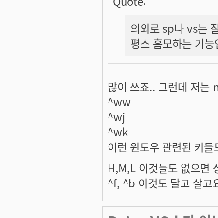
Quote:
의외로 sp나 vs는
평소 흠모하는 기능인
많이 쓰죠.. 그런데 저는 
^ww
^wj
^wk
이런 윈도우 관련된 키들도
H,M,L 이것들도 없으면
^f, ^b 이것도 달고 살고