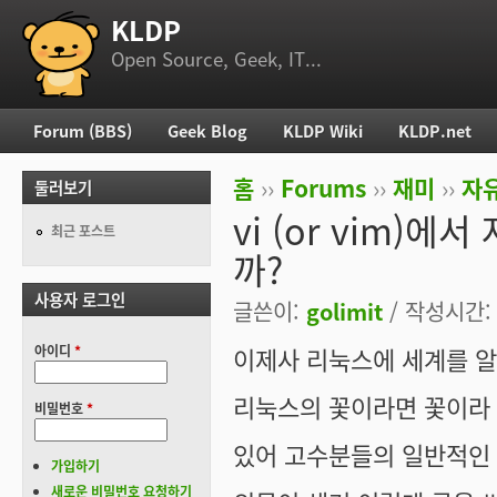
KLDP
부 메뉴
Open Source, Geek, IT...
Forum (BBS)
Geek Blog
KLDP Wiki
KLDP.net
주 메뉴
홈
››
Forums
››
재미
››
자
둘러보기
현재 위치
vi (or vim
최근 포스트
까?
사용자 로그인
글쓴이:
golimit
/ 작성시간: 수
아이디
*
이제사 리눅스에 세계를 알
리눅스의 꽃이라면 꽃이라 할 
비밀번호
*
있어 고수분들의 일반적인
가입하기
새로운 비밀번호 요청하기