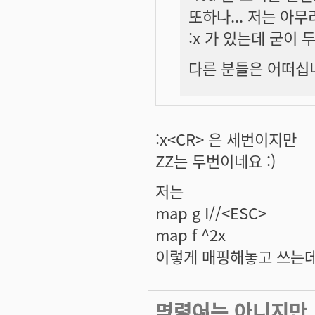
또하나... 저는 아무
:x 가 있는데 굳이 두
다른 분들은 어떠십
:x<CR> 은 세번이지만
ZZ는 두번이네요 :)
저는
map g I//<ESC>
map f ^2x
이렇게 매핑해놓고 쓰는데
명령어는 아니지만..