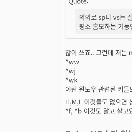
Quote:
의외로 sp나 vs는
평소 흠모하는 기능인
많이 쓰죠.. 그런데 저는 
^ww
^wj
^wk
이런 윈도우 관련된 키들도
H,M,L 이것들도 없으면
^f, ^b 이것도 달고 살고