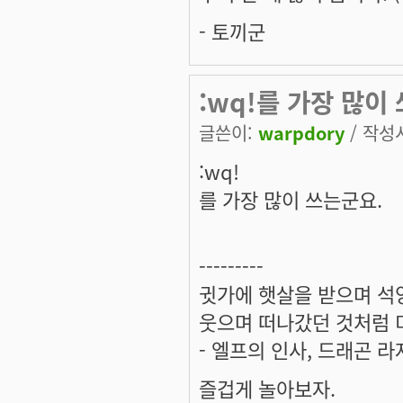
- 토끼군
:wq!를 가장 많이
글쓴이:
warpdory
/ 작성시
:wq!
를 가장 많이 쓰는군요.
---------
귓가에 햇살을 받으며 석양
웃으며 떠나갔던 것처럼 미
- 엘프의 인사, 드래곤 라
즐겁게 놀아보자.