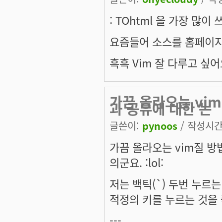
: TOhtml 을 가장 많이 
요즘들어 소스를 홈페이지에
흑흑 Vim 잘 다루고 싶어요
가끔 올라오는 vi
과 공유에 대한 논
글쓴이:
pynoos
/ 작성시간: 
가끔 올라오는 vim질 방
의군요. :lol:
저는 백틱(`) 두번 누르는 것
적정의 키를 누르는 것을 
---