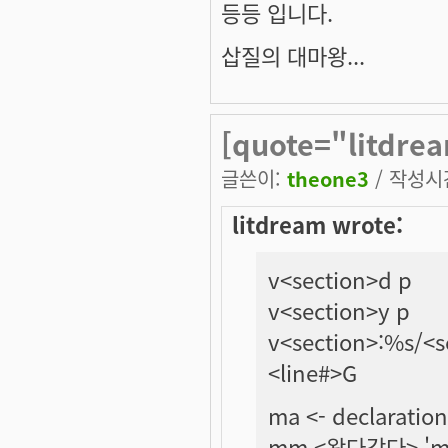
등등 입니다.
삽질의 대마왕...
[quote="litdrea
글쓴이:
theone3
/ 작성시간:
litdream wrote:
v<section>d p
v<section>y p
v<section>:%s/<s
<line#>G
ma <- declara
mm <왔다갔다> '