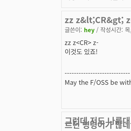
zz z&lt;CR&gt;
글쓴이:
hey
/ 작성시간: 목, 
zz z<CR> z-
이것도 있죠!
----------------------------
May the
F/OSS
be with
그런데 저도 나름대
르던 명령어가 많네