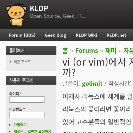
KLDP
부 메뉴
Open Source, Geek, IT...
Forum (BBS)
Geek Blog
KLDP Wiki
KLDP.net
주 메뉴
홈
››
Forums
››
재미
››
자
둘러보기
현재 위치
vi (or vim
최근 포스트
까?
사용자 로그인
글쓴이:
golimit
/ 작성시간: 수
아이디
*
이제사 리눅스에 세계를 알
리눅스의 꽃이라면 꽃이라 할 
비밀번호
*
있어 고수분들의 일반적인
가입하기
새로운 비밀번호 요청하기