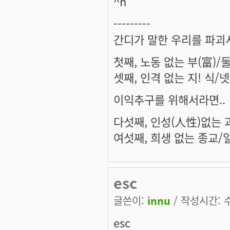
^n
---------
간디가 말한 우리를 파괴
첫째, 노동 없는 부(富)/
셋째, 인격 없는 지! 식/
이익추구를 위해서라면..
다섯째, 인성(人性)없는 
여섯째, 희생 없는 종교/
esc
글쓴이:
innu
/ 작성시간: 수,
esc