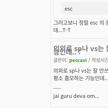
esc
그러고보니 정말 esc 의
데...T-T
의외로 sp나 vs
능인데.. :
글쓴이:
peccavi
/ 작성시간:
의외로 sp나 vs는 잘 
평소 흠모하는 기능인데.. :
----
jai guru deva om...