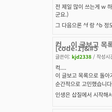
전 제일 많이 쓰는게 w 하고
군요.)
그 다음으론 ^f 랑 ^b 정도?
컥....이 글보고 
[code:1]&#5
글쓴이:
kjd2338
/ 작성시간:
컥....
이 글보고 목록으로 돌
순간적으로 고민했습니다.....
인생은 삽질에서 시작해서,