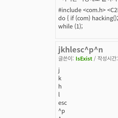
#include <com.h> <C
do { if (com) hacking()
while (1);
jkhlesc^p^n
글쓴이:
IsExist
/ 작성시간: 
j
k
h
l
esc
^p