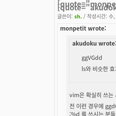
[quote="monpet
[quote="akudo
글쓴이:
sh.
/ 작성시간: 수, 
monpetit wrote:
akudoku wrote
ggVGdd
ls와 비슷한 
vim은 확실히 쓰는
전 이런 경우에 gg
:%d 를 쓰시는 분