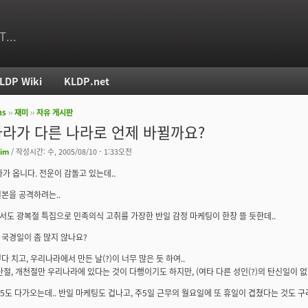
T...
LDP Wiki
KLDP.net
ms
››
재미
››
자유 게시판
치
라가 다른 나라로 언제 바뀔까요?
im
/ 작성시간: 수, 2005/08/10 - 1:33오전
다가 옵니다. 전운이 감돌고 있는데..
본을 공격하려는..
도 광복절 특집으로 민족의식 고취를 가장한 반일 감정 마케팅이 한창 뜰 듯한데..
국경일이 좀 많지 않나요?
다 치고, 우리나라에서 만든 날(?)이 너무 많은 듯 하여..
탄절, 개천절만 우리나라에 있다는 것이 다행이기도 하지만, (여타 다른 성인(?)의 탄신일이 없
815도 다가오는데.. 반일 마케팅도 겁나고, 주5일 근무의 월요일에 또 휴일이 겹쳤다는 것도 구