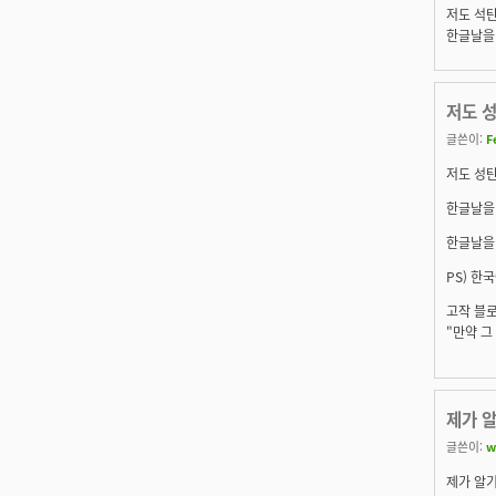
저도 석탄
한글날을
저도 
글쓴이:
F
저도 성탄
한글날을
한글날을 
PS) 한
고작 블로
"만약 그
제가 
글쓴이:
w
제가 알기