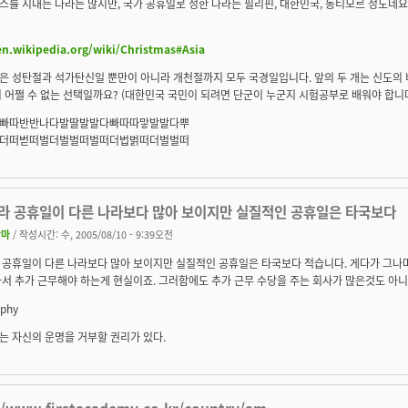
를 지내는 나라는 많지만, 국가 공휴일로 정한 나라는 필리핀, 대한민국, 동티모르 정도네요
en.wikipedia.org/wiki/Christmas#Asia
은 성탄절과 석가탄신일 뿐만이 아니라
개천절
까지 모두 국경일입니다. 앞의 두 개는 신도의
 어쩔 수 없는 선택일까요? (대한민국 국민이 되려면 단군이 누군지 시험공부로 배워야 합니다
빠따반반나다발딸발발다빠따따맣발발다뿌
더떠벋떠벌더벌벌떠벌떠더법벍떠더벌벌떠
라 공휴일이 다른 나라보다 많아 보이지만 실질적인 공휴일은 타국보다
앙마
/ 작성시간: 수, 2005/08/10 - 9:39오전
 공휴일이 다른 나라보다 많아 보이지만 실질적인 공휴일은 타국보다 적습니다. 게다가 그나
서 추가 근무해야 하는게 현실이죠. 그러함에도 추가 근무 수당을 주는 회사가 많은것도 아니
aphy
는 자신의 운명을 거부할 권리가 있다.
//www.firstacademy.co.kr/country/am