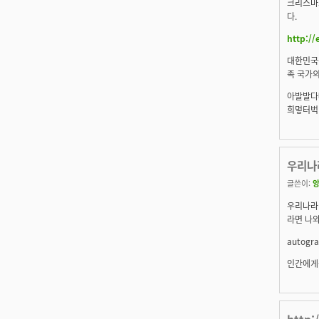
크리스마스
다.
http://
대한민국
족 국가의
아
발발다
희
멓터벅
우리나
글쓴이:
우리나라
라면 나와
autogr
인간에게
http: