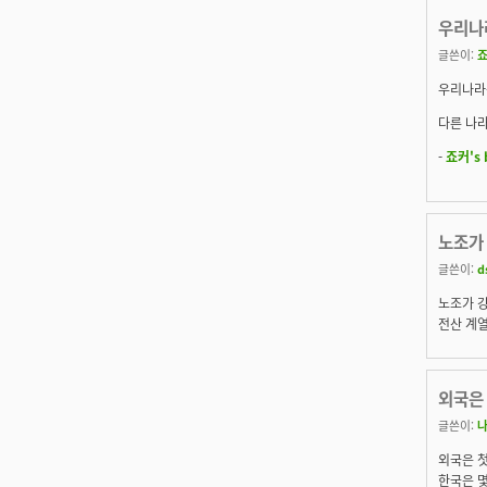
우리나
글쓴이:
우리나라
다른 나라
-
죠커's 
노조가 
글쓴이:
d
노조가 강
전산 계열
외국은
글쓴이:
외국은 
한국은 몇