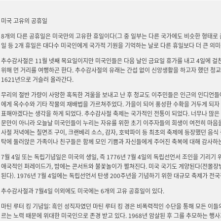
미국 고유의 공휴일
8개의 다른 공휴일은 미국만의 고유한 휴일이다(그 중 일부는 다른 국가에도 비슷한 형태로 존
일 등 2개 휴일은 대다수 미국인에게 국가적 기원을 기억하는 날로 다른 휴일보다 더 큰 의미
추수감사절은 11월 넷째 목요일이지만 미국인들은 다음 날인 금요일 휴가를 내고 4일에 걸
위해 먼 거리를 여행하곤 한다. 추수감사절의 유래는 간섭 없이 신앙생활을 하고자 했던 
1621년으로 거슬러 올라간다.
무리의 절반 가량이 사망한 혹독한 겨울을 보내고 난 후 청교도 이주민들은 인근의 인디언들
에게 옥수수와 기타 작물의 재배법을 가르쳐주었다. 가을이 되어 풍성한 수확을 거두게 되자
표해야겠다는 생각을 하게 되었다. 추수감사절 축제는 국가적인 전통이 되었다. 너무나 많은
문만이 아니라 오늘날 미국인들이 누리는 자유를 위한 초기 이주자들의 희생이 여전히 마음
사절 저녁에는 칠면조 구이, 크랜베리 소스, 감자, 호박파이 등 최초의 축제에 등장했던 음식 
탁에 둘러앉은 가족이나 친구들은 함께 모인 기쁨과 자신들에게 주어진 축복에 대해 감사하는
7월 4일 또는 독립기념일은 미국의 생일, 즉 1776년 7월 4일의 독립선언서 조인을 기리기
애국적인 퍼레이드가, 밤에는 콘서트와 불꽃놀이가 펼쳐진다. 미국 국기도 게양된다(전몰장
된다). 1976년 7월 4일에는 독립선언서 탄생 200주년을 기념하기 위한 대규모 축제가 전
추수감사절과 7월4일 이외에도 미국에는 6개의 고유 공휴일이 있다.
마틴 루터 킹 기념일: 흑인 성직자였던 마틴 루터 킹 경은 비폭력적인 수단을 통해 모든 이들
르는 노력 때문에 위대한 미국인으로 존경 받고 있다. 1968년 암살된 후 그를 추모하는 행사