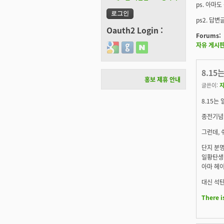
ps. 아마
ps2. 답
Oauth2 Login :
Forums:
자유 게시
Login with Google
Login with GitHub
Login with Naver
8.1
홍보 제휴 안내
글쓴이:
8.15는
종전기념
그런데, 
단지 분
일황탄생일
아마 헤이
대신 석탄
There i