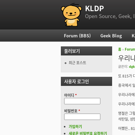
KLDP
부 메뉴
Open Source, Geek, I
Forum (BBS)
Geek Blog
K
주 메뉴
홈
››
Foru
둘러보기
현재 위
우리나
최근 포스트
글쓴이:
dgk
또 815가 
사용자 로그인
중국에서 일
우리나라에서
아이디
*
우리나라에 
비밀번호
*
명절은 그렇
석탄일, 성
가입하기
어쨌든.. 
새로운 비밀번호 요청하기