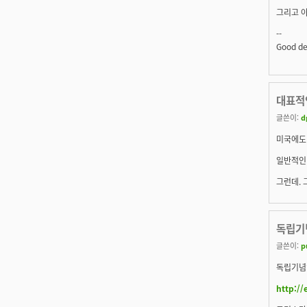
그리고 
--
Good de
대표적인
글쓴이:
d
미국에도 
일반적인 
그런데. 
독립기
글쓴이:
p
독립기념일
http:/