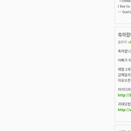
"I condu
I live t
--- Gus
축하합
글쓴이:
c
축하합니
아빠가 
재벌 2세
금메달리
자유오픈
아이디의
http://
귀태닷컴
http:/