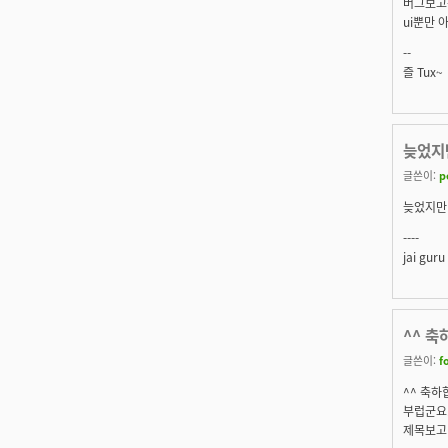
버그보고는
ui뿐만 
--
즐 Tux~
늦었지
글쓴이:
p
늦었지만
----
jai guru
^^ 축
글쓴이:
f
^^ 축하
부럽군요.
제목보고