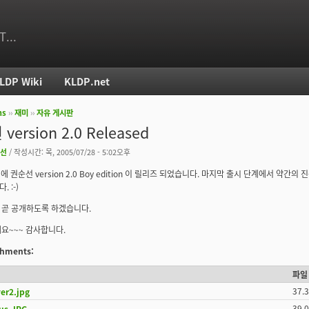
T...
LDP Wiki
KLDP.net
ms
››
재미
››
자유 게시판
치
version 2.0 Released
선
/ 작성시간: 목, 2005/07/28 - 5:02오후
에 권순선 version 2.0 Boy edition 이 릴리즈 되었습니다. 마지막 출시 단계에서 약간
 :-)
 곧 공개하도록 하겠습니다.
요~~~ 감사합니다.
achments:
파일
37.
er2.jpg
39.
ous.JPG