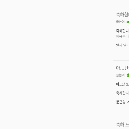
축하합
글쓴이:
s
축하합니
제목부터가
일찍 일어
아...
글쓴이:
아...난
축하합니다
문근영 너
축하 드