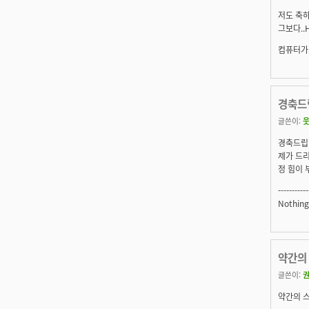
저도 축하
그보다..H
컴퓨터가 
경축드립
글쓴이:
웃
경축드립니
제가 드리
정 힘이 
-----------
Nothing 
약간의 
글쓴이:
약간의 스