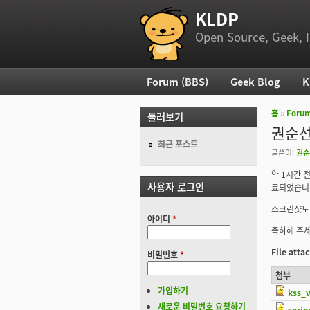
KLDP
부 메뉴
Open Source, Geek, I
Forum (BBS)
Geek Blog
K
주 메뉴
홈
››
Foru
둘러보기
현재 위
권순선 
최근 포스트
글쓴이:
권순
약 1시간 전
사용자 로그인
료되었습니다.
스크린샷도
아이디
*
축하해 주세
File att
비밀번호
*
첨부
가입하기
kss_v
새로운 비밀번호 요청하기
seri