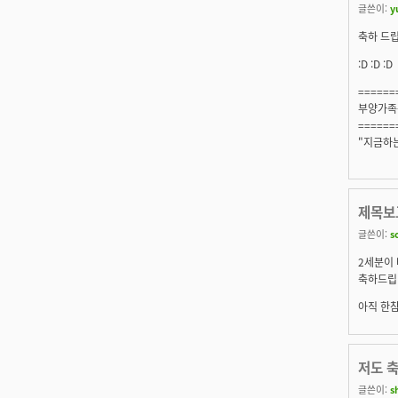
글쓴이:
y
축하 드
:D :D :D
======
부양가족은
======
"지금하는
제목보
글쓴이:
s
2세분이
축하드립니
아직 한참
저도 축
글쓴이:
s