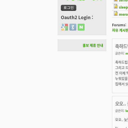
slee
mero
Oauth2 Login :
Forums:
Login with Google
Login with GitHub
Login with Naver
자유 게시
홍보 제휴 안내
축하드
글쓴이:
m
축하드립니
그리고 
전 이제 
누워있을때가
집에서 5
오오..
글쓴이:
l
오오.. 