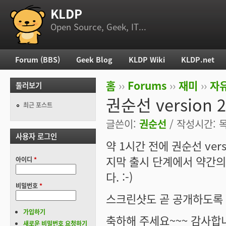
KLDP
부 메뉴
Open Source, Geek, IT...
Forum (BBS)
Geek Blog
KLDP Wiki
KLDP.net
주 메뉴
홈
››
Forums
››
재미
››
자
둘러보기
현재 위치
권순선 version 2
최근 포스트
글쓴이:
권순선
/ 작성시간: 목,
사용자 로그인
약 1시간 전에 권순선 versi
지막 출시 단계에서 약간
아이디
*
다. :-)
비밀번호
*
스크린샷도 곧 공개하도록
가입하기
축하해 주세요~~~ 감사합
새로운 비밀번호 요청하기