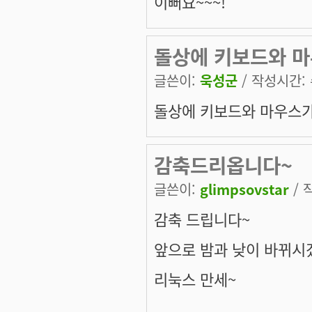
이뻐요~~~!
돌상에 키보드와 
글쓴이:
욱성군
/ 작성시간: 수
돌상에 키보드와 마우스
감축드리옵니다~
글쓴이:
glimpsovstar
/ 
감축 드립니다~
앞으로 밤과 낮이 바뀌시겠
리눅스 만세~