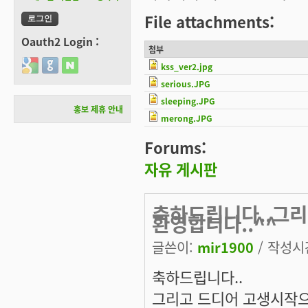
File attachments:
Oauth2 Login :
첨부
Login with Google
Login with GitHub
Login with Naver
kss_ver2.jpg
serious.JPG
sleeping.JPG
홍보 제휴 안내
merong.JPG
Forums:
자유 게시판
축하드립니다..그
환영합니다..^^
글쓴이:
mir1900
/ 작성시간:
축하드립니다..
그리고 드디어 고생시작으