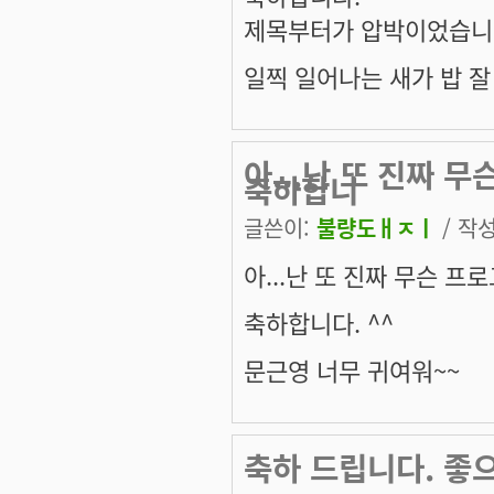
제목부터가 압박이었습니다
일찍 일어나는 새가 밥 잘 
아...난 또 진짜 
축하합니
글쓴이:
불량도ㅐㅈㅣ
/ 작성
아...난 또 진짜 무슨 
축하합니다. ^^
문근영 너무 귀여워~~
축하 드립니다. 좋으시