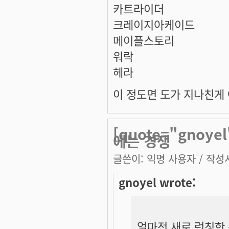
카트라이더
크레이지아케이드
메이플스토리
워락
헤라
이 정도면 도가 지나친게
[quote="gnoy
에는 경쟁
글쓴이:
익명 사용자
/ 작성시
gnoyel wrote:
얼마전 새로 런칭한