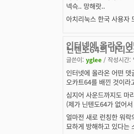
넥슥.. 망해랏..
아치리눅스 한국 사용자 
인터넷에 올라온 어
닌텐도64의 마리
글쓴이:
yglee
/ 작성시간: 일
인터넷에 올라온 어떤 뎃
오카트64를 배낀 것이라
심지어 사운드까지도 마리
(제가 닌텐도64가 없어서
얼마전 새로 런칭한 워락
묘하게 방해하고 있다는 