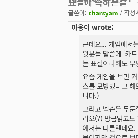
표절에 속하는걸
글쓴이:
charsyam
/ 작성시
야옹이 wrote:
근데요... 게임에서
윗분들 말씀에 '카트
는 표절이라해도 무
요즘 게임을 보면 
스를 모방했다고 해도
니다.)
그리고 넥슨을 두둔
리오(?) 방금읽고도 
에서는 다를텐데요. 
물이지만 겉으로 보