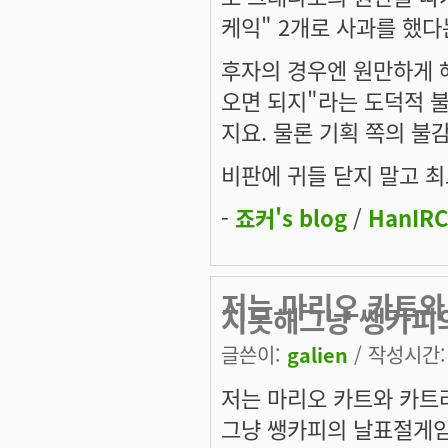
케익" 2개로 사과를 했다는
후자의 경우엔 원만하게 
오면 되지"라는 도덕적 
지요. 물론 기획 쪽의 불
비판에 귀들 닫지 말고 
-
죠커's blog
/
HanIRC
저는 마리오 카트와
지못해그냥 쌩카피
글쓴이:
galien
/ 작성시간: 수
저는 마리오 카트와 카트
그냥 쌩카피의 날표절게