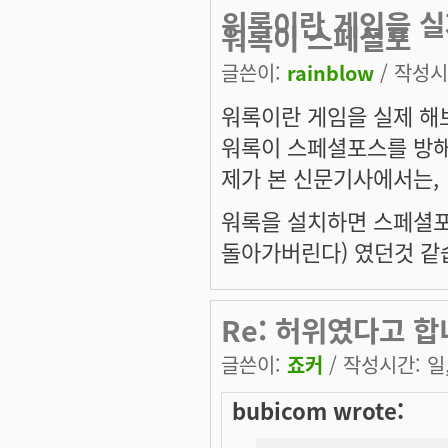
워록이란 게임을 실
워록이 스페셜포
글쓴이:
rainblow
/ 작성시간
워록이란 게임을 실제 해
워록이 스페셜포스를 방해
제가 본 신문기사에서는,
워록을 설치하면 스페셜포스
돌아가버린다) 였던것 같
Re: 허위였다고 합니
글쓴이:
죠커
/ 작성시간: 일, 
bubicom wrote: