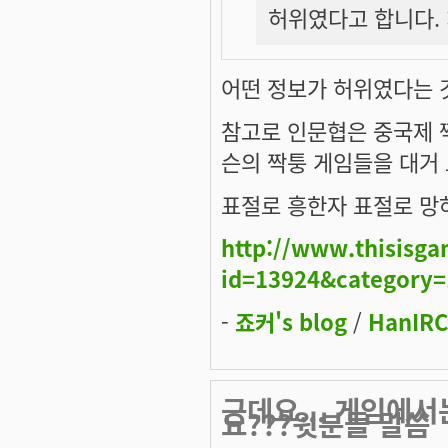
허위였다고 합니다. :
어떤 정보가 허위였다는 것
참고로 인문협은 중국제 
슨의 짝퉁 게임들을 대거
표절로 흥한자 표절로 망
http://www.thisisg
id=13924&category=
-
죠커's blog
/
HanIRC
근데요... 게임에
요???윗분들 말씀