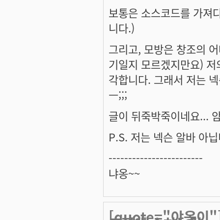
보통은 소스코드를 가져다
니다.)
그리고, 모방은 창조의 
기일지 모르겠지만요) 저
각합니다. 그래서 저는 넥슨
ㅡ;;;
글이 뒤죽박죽이네요... 
P.S. 저는 넥슨 알바 아닙
------------------------
냐옹~~
[quote="야옹이