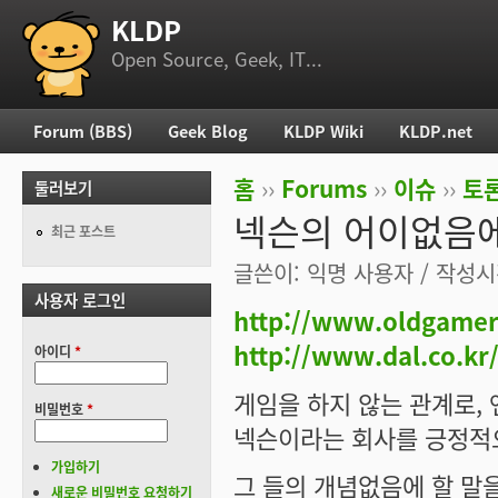
KLDP
부 메뉴
Open Source, Geek, IT...
Forum (BBS)
Geek Blog
KLDP Wiki
KLDP.net
주 메뉴
홈
››
Forums
››
이슈
››
토론
둘러보기
현재 위치
넥슨의 어이없음에 
최근 포스트
글쓴이:
익명 사용자
/ 작성시간
사용자 로그인
http://www.oldgamer
http://www.dal.co.kr
아이디
*
게임을 하지 않는 관계로,
비밀번호
*
넥슨이라는 회사를 긍정적
가입하기
그 들의 개념없음에 할 말
새로운 비밀번호 요청하기