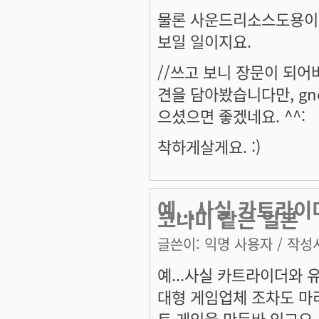
물론 사운드리소스도용이나
보일 일이지요.
//쓰고 보니 장문이 되
견을 담아봤습니다만, gn
으셨으면 좋겠네요. ^^:
착하게살게요. :)
예...사실 카트라
코나미 같은 일본
글쓴이:
익명 사용자
/ 작성시
예...사실 카트라이더와 
대형 게임업체 조차도 마
트 게임을 만든바 있고요.