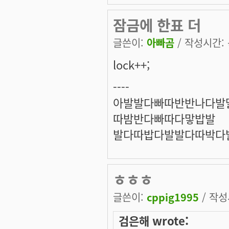
잠금에 한표 더
글쓴이:
아빠곰
/ 작성시간: 목
lock++;
----
아발발다빠따반반나다발
따밤반다빠따다맣밥발
발다따밥다발발다따박다
ㅎㅎㅎ
글쓴이:
cppig1995
/ 작성시
검은해 wrote: