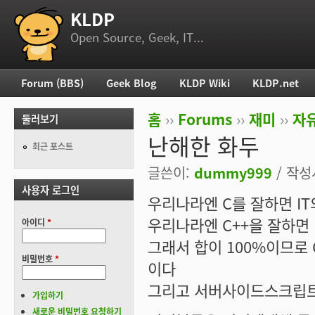
KLDP
부 메뉴
Open Source, Geek, IT...
Forum (BBS)
Geek Blog
KLDP Wiki
KLDP.net
주 메뉴
홈
››
Forums
››
재미
››
자
둘러보기
현재 위치
난해한 화두
최근 포스트
글쓴이:
dummy999
/ 작성시
사용자 로그인
우리나라엔 C를 잘하면 IT
우리나라엔 C++을 잘하면 
아이디
*
그래서 합이 100%이므로 
비밀번호
*
이다
그리고 서버사이드스크립트(
가입하기
새로운 비밀번호 요청하기