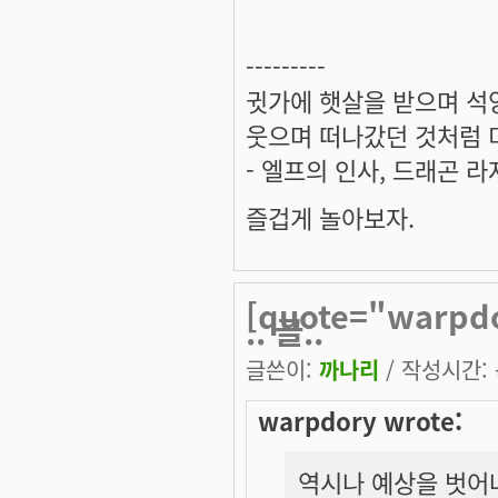
---------
귓가에 햇살을 받으며 석양
웃으며 떠나갔던 것처럼 미
- 엘프의 인사, 드래곤 라
즐겁게 놀아보자.
[quote="war
.. 글..
글쓴이:
까나리
/ 작성시간: 목
warpdory wrote:
역시나 예상을 벗어나지