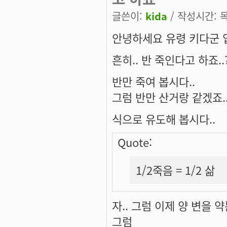
글쓴이:
kida
/ 작성시간: 목,
안녕하세요 유령 키다군 입니
흔히.. 반 죽인다고 하죠..
반만 죽여 봅시다..
그럼 반만 산거랑 같겠죠..
식으로 유도해 봅시다..
Quote:
1/2죽음 = 1/2 삶
자.. 그럼 이제 양 변을 
그럼