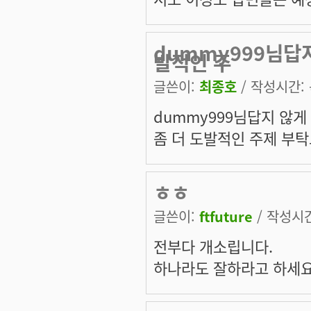
dummy999님답지
발적인 주
글쓴이:
최종호
/ 작성시간: 목
dummy999님답지 않게 
좀 더 도발적인 주제 부탁드립
ㅎㅎ
글쓴이:
ftfuture
/ 작성시간:
전부다 개소립니다.
하나라도 잘하라고 하세요