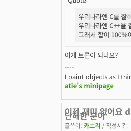
우리나라엔 C를 잘하
우리나라엔 C++을 
그래서 합이 100%이
이게 토론이 되나요?
----
I paint objects as I th
atie's minipage
이젠 재미 없어요 
난해한 분이
글쓴이:
카二리
/ 작성시간: 목