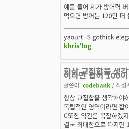
예를 들어 제가 방어력 버
먹으면 방어는 120만 더 
──────────
yaourt -S gothick eleg
khris'log
항상 교집합을 생
이라면 합이 100이
글쓴이:
codebank
/ 작성시
항상 교집합을 생각해야하
독립적인 영역이라면 합이 
C또한 약간은 복잡하겠지만
결국 최대한으로 따지면 