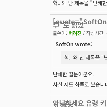
헉.. 왜 난 제목을 "난해한
[quote="SoftO
투"로 읽었
글쓴이:
버려진
/ 작성시간: 목
SoftOn wrote:
헉.. 왜 난 제목을 "
난해한 질문이군요.
사실 저도 화투로 봤습니다.
안녕하세요 유령 키다
고 하죠