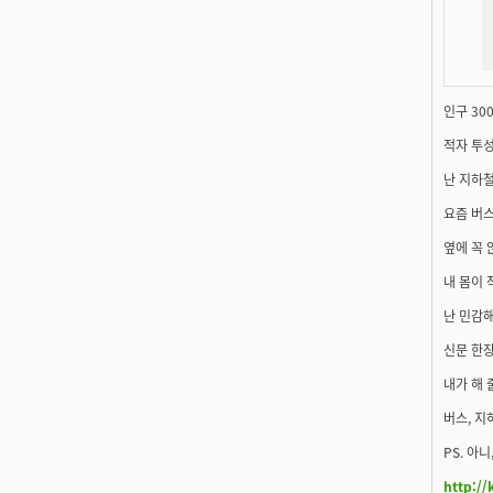
인구 30
적자 투성
난 지하
요즘 버스
옆에 꼭 
내 몸이 
난 민감해
신문 한장
내가 해 
버스, 지
PS. 아니
http://