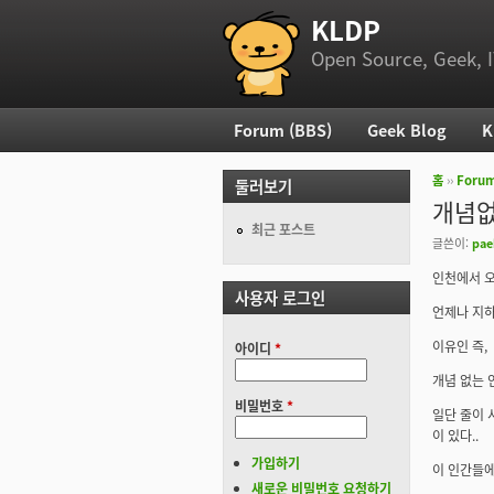
KLDP
부 메뉴
Open Source, Geek, I
Forum (BBS)
Geek Blog
K
주 메뉴
홈
››
Foru
둘러보기
현재 위
개념없는
최근 포스트
글쓴이:
pae
인천에서 오
사용자 로그인
언제나 지하
이유인 즉,
아이디
*
개념 없는 
비밀번호
*
일단 줄이 
이 있다..
가입하기
이 인간들에
새로운 비밀번호 요청하기