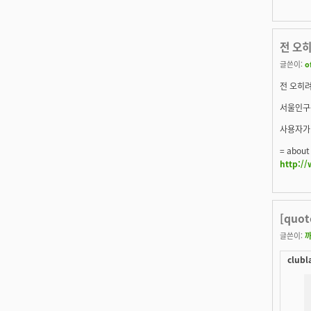
전 오히
글쓴이:
o
전 오히려
서울인구는
사용자가 
= about
http://
[quo
글쓴이:
clubl