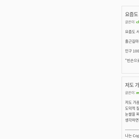
요즘도
글쓴이:
c
요즘도 
출근길마
인구 100
"빈손으로
저도 
글쓴이:
m
저도 가
도덕적 
눈쌀을 
생각하면 
-----------
나는 Co