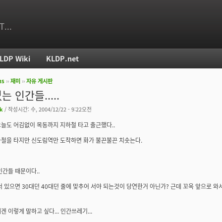
T...
LDP Wiki
KLDP.net
ms
››
재미
››
자유 게시판
치
 인간들.....
k
/ 작성시간: 수, 2004/12/22 - 9:22오전
늘도 어김없이 목동까지 지하철 타고 출근했다..
철을 타지만 신도림역만 도착하면 화가 불끈불끈 치솟는다.
인간들 때문이다..
서 있으면 30대던 40대던 줄에 맞추어 서야 되는것이 당연한거 아닌가? 근데 꼬옥 앞으로 와
겐 이렇게 말하고 싶다... 인간쓰레기...