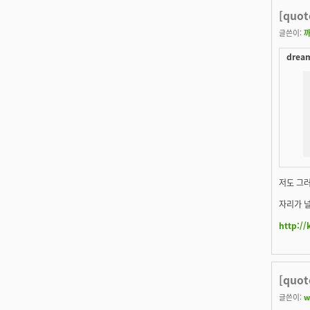
[quo
글쓴이:
dream
저도 그러
자리가 널
http://
[quo
글쓴이:
w