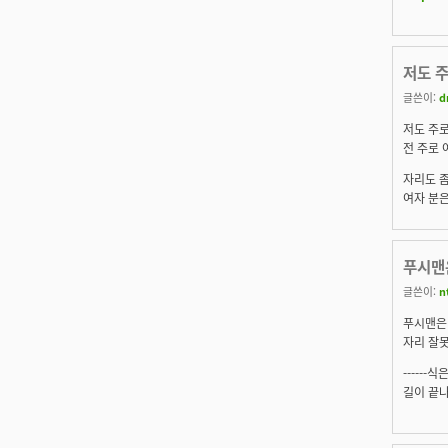
저도 주
글쓴이:
d
저도 주로
전 주로 여
자리도 좀
여자 분은
푸시맨은
글쓴이:
n
푸시맨은 -_
자리 잘못
------식은
길이 끝나