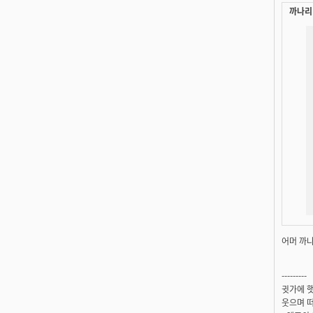
까나리 
어머 까나
---------
귓가에 햇
웃으며 떠