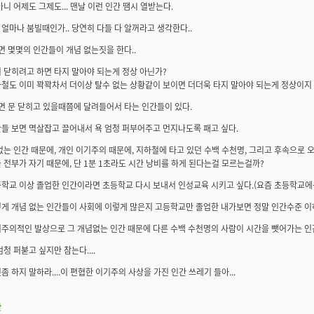
아니 어제도 그제도... 맨날 이런 인간 땜시 열받는다.
얼마나 붐빌때인가.. 당연히 다들 다 알꺼라고 생각한다..
보면 몇몇의 인간들이 개념 없는짓을 한다..
 닫히려고 하면 타지 말아야 되는게 정상 아닌가?
철도 이미 꽉꽉차서 더이상 탈수 없는 상황같이 보이면 더더욱 타지 말아야 되는게 정상이지 
보면 문 닫히고 있을때쯤에 달려들어서 타는 인간들이 있다.
들 보면 멱살잡고 끌어내서 욕 엄청 퍼부어주고 먼지나도록 패고 싶다.
없는 인간 때문에, 개인 이기주의 때문에, 지하철에 타고 있던 수백 수천명, 그리고 후속으로
 전부가 자기 때문에, 단 1분 1초라도 시간 낭비를 하게 된다는걸 모르는걸까?
학교 이상 졸업한 인간이라면 초등학교 다시 보내서 인성교육 시키고 싶다.(요즘 초등학교에선
게 개념 없는 인간들이 사회에 이렇게 많은지 고등학교만 졸업한 내가보면 정말 인간수준 이
주의적인 발상으로 그 개념없는 인간 때문에 다른 수백 수천명의 사람이 시간을 뺏어가는 인간
청 퍼붇고 싶지만 참는다....
좀 하지 말하라....이 편협한 이기주의 사상을 가진 인간 쓰레기 들아...
판