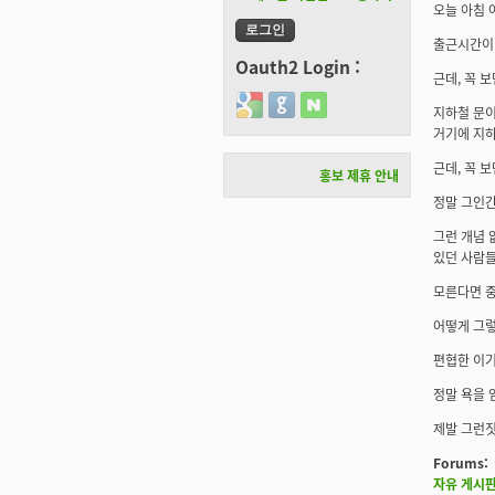
오늘 아침 
출근시간이 
Oauth2 Login :
근데, 꼭 
Login with Google
Login with GitHub
Login with Naver
지하철 문이
거기에 지하
근데, 꼭 
홍보 제휴 안내
정말 그인간
그런 개념 
있던 사람들
모른다면 중
어떻게 그렇
편협한 이기
정말 욕을 엄
제발 그런짓
Forums:
자유 게시