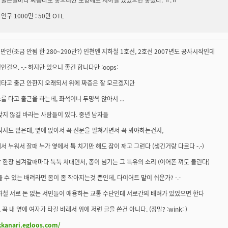
인구 1000만 : 50만 OTL
0만인(조금 안됨 한 280~290만?) 인천엔 지하철 1호선, 2호선 2007년도 공사시작인데
인걸요. -.- 하지만 있으니 좋긴 합니다만 :oops:
철타고 출근 안한지 오래되서 위에 짜증은 잘 모르겠지만
를 타고 출근을 하는데, 좌석이니 두명씩 앉아서 ...
앉지 않길 바라는 사람들이 있다. 중년 남자들
작지도 않은데, 옆에 앉아서 꼭 신문을 펼쳐가면서 꼭 봐야하는건지,
서 누워서 잘때 누가 옆에서 톡 치기만 해도 잠이 깨고 그런다 (생긴거랑 다르다 -.-)
 한장 넘겨갈때마다 툭툭 쳐대면서, 종이 넘기는 그 특유의 소리 (이어폰 껴도 들린다)
줄 수 있는 배려라면 몸이 좀 작아지는것 뿐인데, 다이어트 말이 쉬운가? -.-
하철 서로 돈 없는 서민들이 애용하는 교통 수단인데 서로간의 배려가 있었으면 한다
, 꼭 내 옆에 여자가 타길 바래서 위에 저런 글을 쓴건 아니다. (정말? :wink: )
kkanari.egloos.com/