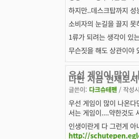
하지만..데스크탑까지 성
소비자의 눈길을 끌지 못
1류가 되려는 생각이 있는게
무슨짓을 해도 상관이야 
우선 게임이 많이 
다만 지금 현재로
글쓴이:
다크슈테펜
/ 작성시간
우선 게임이 많이 나온다
서는 게임이....약한것도
인생이란게 다 그런게 아니겠
http://schutepen.eg