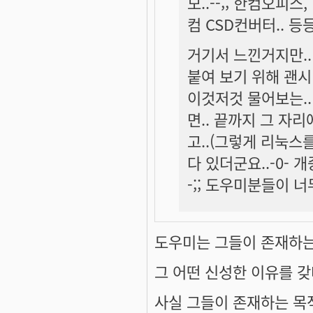
모..--;; 한컴오피
컴 CSD컨버터.. 등
거기서 느낀거지만.. 정
붙여 보기 위해 괜
이것저것 물어보는..
면.. 끝까지 그 자
고..(그렇게 리눅스를
다 있더군요..-0- 
-;; 도우미분들이 너무
도우미는 그들이 존재하는
그 어떤 신성한 이유를 갖
사실 그들이 존재하는 목