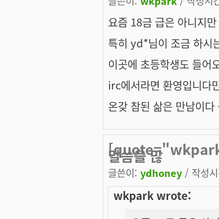
글쓴이:
wkpark
/ 작성시간:
요즘 18금 급은 아니지만
특히 yd*님이 조금 하시는군
이곳에 초등학생도 들어오
irc에서라면 환영입니다만 
온갖 참된 삶은 만남이다 --
[quote="wkpa
말씀을 많
글쓴이:
ydhoney
/ 작성시간
wkpark wrote: