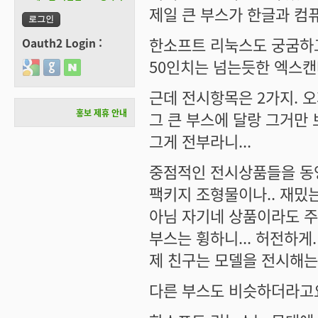
제일 큰 부스가 한글과 컴
한소프트 리눅스도 궁굼하
Oauth2 Login :
50인치는 넘는듯한 엑스캔
Login with Google
Login with GitHub
Login with Naver
근데 전시항목은 2가지. 
홍보 제휴 안내
그 큰 부스에 달랑 그거만 
그게 전부라니...
중점적인 전시상품들을 동영
팩키지 조형물이나.. 재밌는
아님 자기네 상품이라도 주
부스는 휭하니... 허전하게.
제 친구는 모델을 전시해는
다른 부스도 비슷하더라고요