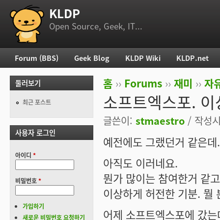
KLDP
부 메뉴
Open Source, Geek, IT...
Forum (BBS)
Geek Blog
KLDP Wiki
KLDP.net
주 메뉴
홈
››
Forums
››
재미
››
자
둘러보기
현재 위치
소프트엑스포. 이
최근 포스트
글쓴이:
stmaestro
/ 작성시간
사용자 로그인
예전에도 그랬던거 같은데.
아이디
*
아직도 이러네요.
뭔가 많이는 참여한거 같고
비밀번호
*
이상하게 허전한 기분. 뭘 
가입하기
어제 소프트엑스포에 갔는
새로운 비밀번호 요청하기