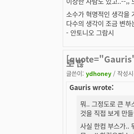
이상한 사람도 있고..--;;
소수가 혁명적인 생각을 
다수의 생각이 조금 변하
- 안토니오 그람시
[quote="Gauri
로 많
글쓴이:
ydhoney
/ 작성시간
Gauris wrote:
뭐.. 그정도로 큰 부
것을 직접 보게 만들었
사실 한컴 부스가..