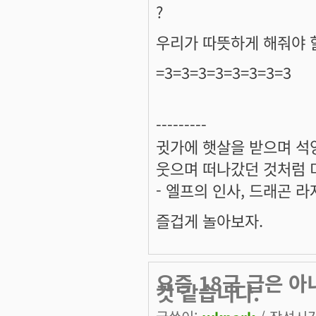
?
우리가 따뜻하게 해줘야 할
=3=3=3=3=3=3=3=3
---------
귓가에 햇살을 받으며 석양
웃으며 떠나갔던 것처럼 미
- 엘프의 인사, 드래곤 라
즐겁게 놀아보자.
요즘 18금 급은 
것 같습니다.