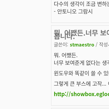
다수의 생각이 조금 변하
- 안토니오 그람시
뭐. 어쨌든.너무 
봅니다.
글쓴이:
stmaestro
/ 작성시
뭐. 어쨌든.
너무 보여준게 없다는 생
윈도우와 똑같이 쓸 수 
그렇게 큰 부스에 고작...
http://showbox.egl