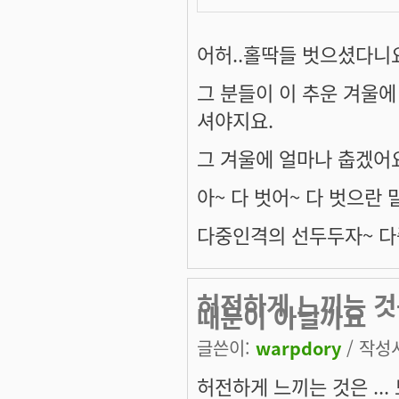
어허..홀딱들 벗으셨다니요
그 분들이 이 추운 겨울에
셔야지요.
그 겨울에 얼마나 춥겠어요. 
아~ 다 벗어~ 다 벗으란 말야
다중인격의 선두두자~ 다
허전하게 느끼는 것은
때문이 아닐까요
글쓴이:
warpdory
/ 작성시
허전하게 느끼는 것은 ..