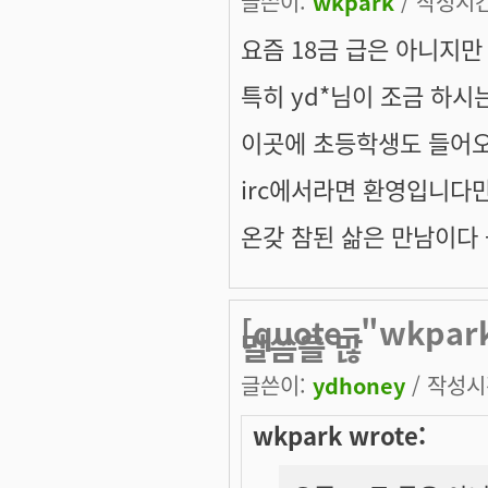
글쓴이:
wkpark
/ 작성시간:
요즘 18금 급은 아니지만
특히 yd*님이 조금 하시는군
이곳에 초등학생도 들어오
irc에서라면 환영입니다만 
온갖 참된 삶은 만남이다 --
[quote="wkpa
말씀을 많
글쓴이:
ydhoney
/ 작성시간
wkpark wrote: