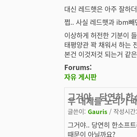
대신 레드햇은 아주 잘하더
쩝.. 사실 레드햇과 ibm빼
이상하게 허전한 기분이 들
태평양관 꽉 채워서 하는 
본건 이것저것 되는거 같은데
Forums:
자유 게시판
그거야.. 당연히 
우 대체를 노리기 
글쓴이:
Gauris
/ 작성시간: 
그거야.. 당연히 한소프
때문이 아닐까요?