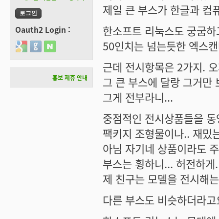
제일 큰 부스가 한글과 컴
한소프트 리눅스도 궁굼하
Oauth2 Login :
50인치는 넘는듯한 엑스캔
Login with Google
Login with GitHub
Login with Naver
근데 전시항목은 2가지. 
홍보 제휴 안내
그 큰 부스에 달랑 그거만 
그게 전부라니...
중점적인 전시상품들을 동영
팩키지 조형물이나.. 재밌는
아님 자기네 상품이라도 주
부스는 휭하니... 허전하게.
제 친구는 모델을 전시해는
다른 부스도 비슷하더라고요