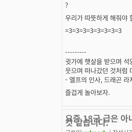
?
우리가 따뜻하게 해줘야 할
=3=3=3=3=3=3=3=3
---------
귓가에 햇살을 받으며 석양
웃으며 떠나갔던 것처럼 미
- 엘프의 인사, 드래곤 라
즐겁게 놀아보자.
요즘 18금 급은 
것 같습니다.