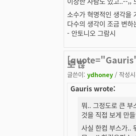
이상한 사람도 있고..--;;
소수가 혁명적인 생각을 
다수의 생각이 조금 변하
- 안토니오 그람시
[quote="Gauri
로 많
글쓴이:
ydhoney
/ 작성시간
Gauris wrote:
뭐.. 그정도로 큰 부
것을 직접 보게 만들었
사실 한컴 부스가..