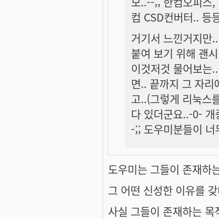
모..--;; 한컴오피
컴 CSD컨버터.. 등
거기서 느낀거지만.. 정
붙여 보기 위해 괜
이것저것 물어보는..
면.. 끝까지 그 자
고..(그렇게 리눅스를
다 있더군요..-0- 
-;; 도우미분들이 너무
도우미는 그들이 존재하는
그 어떤 신성한 이유를 갖
사실 그들이 존재하는 목