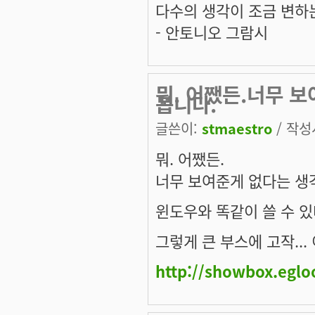
다수의 생각이 조금 변하
- 안토니오 그람시
뭐. 어쨌든.너무 
봅니다.
글쓴이:
stmaestro
/ 작성시
뭐. 어쨌든.
너무 보여준게 없다는 생
윈도우와 똑같이 쓸 수 
그렇게 큰 부스에 고작...
http://showbox.egl