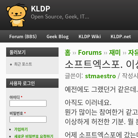
KLDP
부 메뉴
Open Source, Geek, IT...
Forum (BBS)
Geek Blog
KLDP Wiki
KLDP.net
주 메뉴
홈
››
Forums
››
재미
››
자
둘러보기
현재 위치
소프트엑스포. 이
최근 포스트
글쓴이:
stmaestro
/ 작성시간
사용자 로그인
예전에도 그랬던거 같은데.
아이디
*
아직도 이러네요.
뭔가 많이는 참여한거 같고
비밀번호
*
이상하게 허전한 기분. 뭘 
가입하기
어제 소프트엑스포에 갔는
새로운 비밀번호 요청하기