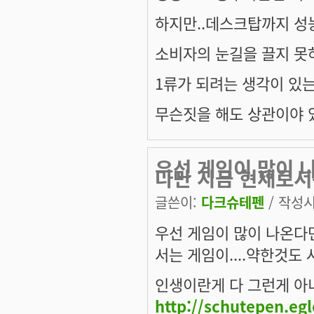
하지만..데스크탑까지 성
소비자의 눈길을 끌지 못
1류가 되려는 생각이 있는게
무슨짓을 해도 상관이야 
우선 게임이 많이 
다만 지금 현재로
글쓴이:
다크슈테펜
/ 작성시간
우선 게임이 많이 나온다
서는 게임이....약한것도
인생이란게 다 그런게 아니겠
http://schutepen.eg