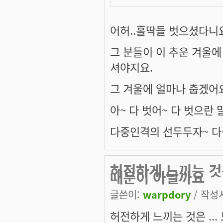
어허..홀딱들 벗으셨다니요
그 분들이 이 추운 겨울에
셔야지요.
그 겨울에 얼마나 춥겠어요. 
아~ 다 벗어~ 다 벗으란 말야
다중인격의 선두두자~ 다
허전하게 느끼는 것은
때문이 아닐까요
글쓴이:
warpdory
/ 작성시
허전하게 느끼는 것은 ..